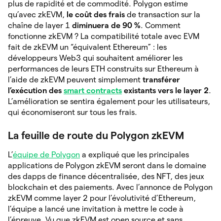
plus de rapidité et de commodité. Polygon estime
qu’avec zkEVM,
le coût des frais
de
transaction sur la
chaîne de layer 1
diminuera de 90 %
. Comment
fonctionne zkEVM ? La compatibilité totale avec EVM
fait de zkEVM un “équivalent Ethereum” : les
développeurs Web3 qui souhaitent améliorer les
performances de leurs ETH construits sur Ethereum à
l’aide de zkEVM peuvent simplement
transférer
l’exécution des
smart contracts
existants vers le layer 2
.
L’amélioration se sentira également pour les utilisateurs,
qui économiseront sur tous les frais.
La feuille de route du Polygon zkEVM
L’
équipe de Polygon
a expliqué que les principales
applications de Polygon zkEVM seront dans le domaine
des dapps de finance décentralisée, des NFT, des jeux
blockchain et des paiements. Avec l’annonce de Polygon
zkEVM comme layer 2 pour l’évolutivité d’Ethereum,
l’équipe a lancé une invitation à mettre le code à
l’épreuve. Vu que zkEVM est open source et sans