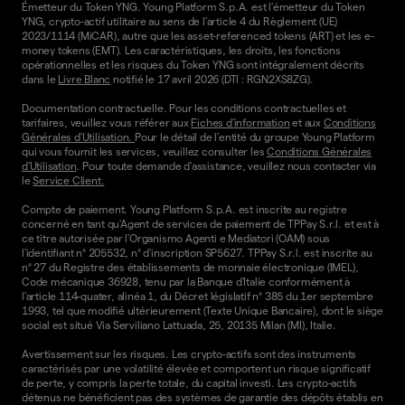
Émetteur du Token YNG. Young Platform S.p.A. est l'émetteur du Token
YNG, crypto-actif utilitaire au sens de l'article 4 du Règlement (UE)
2023/1114 (MiCAR), autre que les asset-referenced tokens (ART) et les e-
money tokens (EMT). Les caractéristiques, les droits, les fonctions
opérationnelles et les risques du Token YNG sont intégralement décrits
dans le
Livre Blanc
notifié le 17 avril 2026 (DTI : RGN2XS8ZG).
Documentation contractuelle. Pour les conditions contractuelles et
tarifaires, veuillez vous référer aux
Fiches d'information
et aux
Conditions
Générales d'Utilisation.
Pour le détail de l'entité du groupe Young Platform
qui vous fournit les services, veuillez consulter les
Conditions Générales
d'Utilisation
. Pour toute demande d'assistance, veuillez nous contacter via
le
Service Client.
Compte de paiement. Young Platform S.p.A. est inscrite au registre
concerné en tant qu'Agent de services de paiement de TPPay S.r.l. et est à
ce titre autorisée par l'Organismo Agenti e Mediatori (OAM) sous
l'identifiant n° 205532, n° d'inscription SP5627. TPPay S.r.l. est inscrite au
n° 27 du Registre des établissements de monnaie électronique (IMEL),
Code mécanique 36928, tenu par la Banque d'Italie conformément à
l'article 114-quater, alinéa 1, du Décret législatif n° 385 du 1er septembre
1993, tel que modifié ultérieurement (Texte Unique Bancaire), dont le siège
social est situé Via Serviliano Lattuada, 25, 20135 Milan (MI), Italie.
Avertissement sur les risques. Les crypto-actifs sont des instruments
caractérisés par une volatilité élevée et comportent un risque significatif
de perte, y compris la perte totale, du capital investi. Les crypto-actifs
détenus ne bénéficient pas des systèmes de garantie des dépôts établis en