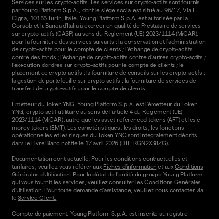
Services sur les crypto-actifs. Les services sur crypto-actifs sont fournis
par Young Platform S.p.A., dont le siège social est situé au 96/17, Via F.
Cigna, 10155 Turin, Italie. Young Platform S.p.A. est autorisée par la
Consob et la Banca d'Italia à exercer en qualité de Prestataire de services
sur crypto-actifs (CASP) au sens du Règlement (UE) 2023/1114 (MiCAR),
pour la fourniture des services suivants : la conservation et l'administration
de crypto-actifs pour le compte de clients ; l'échange de crypto-actifs
contre des fonds ; l'échange de crypto-actifs contre d'autres crypto-actifs ;
l'exécution d'ordres sur crypto-actifs pour le compte de clients ; le
placement de crypto-actifs ; la fourniture de conseils sur les crypto-actifs ;
la gestion de portefeuille sur crypto-actifs ; la fourniture de services de
transfert de crypto-actifs pour le compte de clients.
Émetteur du Token YNG. Young Platform S.p.A. est l'émetteur du Token
YNG, crypto-actif utilitaire au sens de l'article 4 du Règlement (UE)
2023/1114 (MiCAR), autre que les asset-referenced tokens (ART) et les e-
money tokens (EMT). Les caractéristiques, les droits, les fonctions
opérationnelles et les risques du Token YNG sont intégralement décrits
dans le
Livre Blanc
notifié le 17 avril 2026 (DTI : RGN2XS8ZG).
Documentation contractuelle. Pour les conditions contractuelles et
tarifaires, veuillez vous référer aux
Fiches d'information
et aux
Conditions
Générales d'Utilisation.
Pour le détail de l'entité du groupe Young Platform
qui vous fournit les services, veuillez consulter les
Conditions Générales
d'Utilisation
. Pour toute demande d'assistance, veuillez nous contacter via
le
Service Client.
Compte de paiement. Young Platform S.p.A. est inscrite au registre