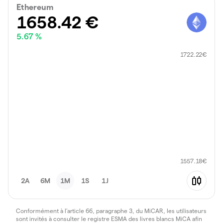
Ethereum
1658.42
€
5.67 %
1722.22
€
1557.18
€
2A
6M
1M
1S
1J
Conformément à l’article 66, paragraphe 3, du MiCAR, les utilisateurs
sont invités à consulter le registre ESMA des livres blancs MiCA afin