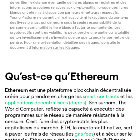
de vérifier l’existence éventuelle de livres blancs enregistrés et des
informations associées relatives aux crypto-actifs, lorsque ces livres
blancs ont été mis à disposition par leurs émetteurs respectifs.
Young Platform ne garantit ni l’exhaustivité ni l’exactitude du contenu
des livres blancs, qui demeure sous la seule responsabilité de la
personne ayant notifié le livre blanc à l’autorité compétente. Les
crypto-actifs sont très volatils. Tu peux perdre une partie ou la totalité
de ton investissement : n’investis que ce que tu peux te permettre de
perdre. Pour une présentation détaillée des risques, consulte le
document d’
Information sur les Risques
.
Qu’est-ce qu’Ethereum
Ethereum
est une plateforme blockchain décentralisée
créée pour prendre en charge les
smart contracts
et les
applications décentralisées (dapps)
. Son surnom, The
World Computer, reflète sa capacité à exécuter des
programmes sur le réseau de manière résistante à la
censure. C’est l’une des crypto-actifs les plus
capitalisées du marché. ETH, la crypto-actif native, sert
à payer les frais de réseau (les
gas fees
) et à sécuriser le