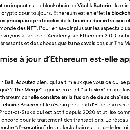
 un impact sur la blockchain de
Vitalik Buterin
: la mis
 crypto pour toujours. Ethereum est en effet
la blockch
 les principaux protocoles de la finance décentralisée
e
e monde des
NFT
. Pour en savoir plus sur les aspects pl
nvoyons à l’article d’Academy sur Ethereum 2.0. Contin
ntéressants et des choses que tu ne savais pas sur The M
mise à jour d’Ethereum est-elle a
on Ball, écoutez bien, qui sait mieux que vous ce qui se
voqué ?
The
Merge”
signifie en effet
“la fusion”
en
anglais
’Ethereum car
elle consiste en la fusion de deux chaîne
la
chaîne Beacon
et le réseau principal d’Ethereum sero
 Proof-of-Stake qui est actif depuis 2020 et utilisé c
encore pour le traitement des transactions. Le réseau 
 couche “d’exécution” de la blockchain sur laquelle les m