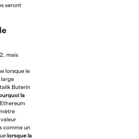
es seront
le
22, mais
e lorsque le
 large
talik Buterin
ourquoi la
d’Ethereum
amètre
 valeur
ris comme un
que
lorsque la