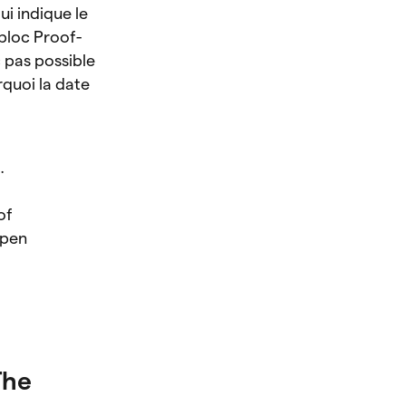
ui indique le
 bloc Proof-
 pas possible
rquoi la date
.
of
ppen
The