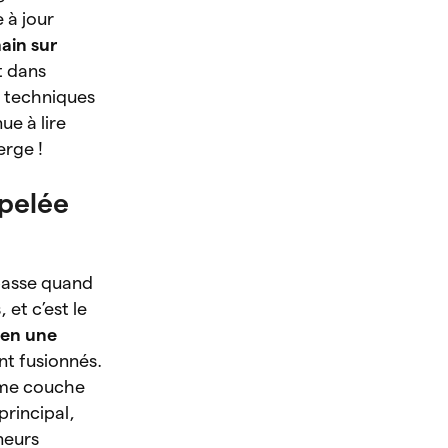
e à jour
ain sur
t dans
us techniques
ue à lire
erge !
ppelée
 passe quand
, et c’est le
s en une
nt fusionnés.
omme couche
principal,
ineurs