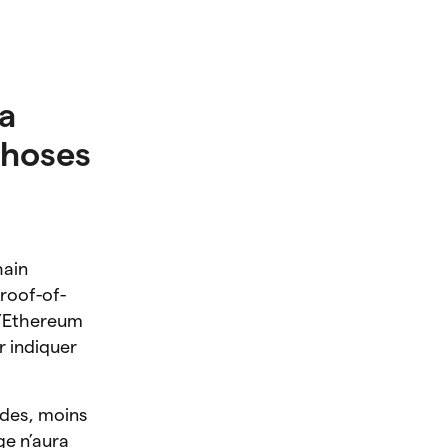
la
choses
hain
roof-of-
 d’Ethereum
r indiquer
ides, moins
ge n’aura