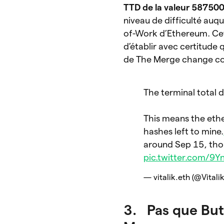
TTD de la valeur 58750
niveau de difficulté auqu
of-Work d’Ethereum. Cet
d’établir avec certitude
de The Merge change c
The terminal total
This means the eth
hashes left to mine.
around Sep 15, tho
pic.twitter.com/9Y
— vitalik.eth (@Vitali
3. Pas que Bute