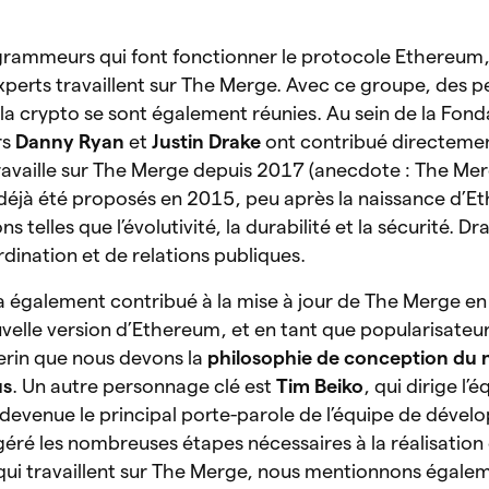
ogrammeurs qui font fonctionner le protocole Ethereum,
perts travaillent sur The Merge. Avec ce groupe, des p
a crypto se sont également réunies. Au sein de la Fond
rs
Danny Ryan
et
Justin Drake
ont contribué directemen
availle sur The Merge depuis 2017 (anecdote : The Mer
déjà été proposés en 2015, peu après la naissance d’E
s telles que l’évolutivité, la durabilité et la sécurité. D
ordination et de relations publiques.
, a également contribué à la mise à jour de The Merge en
velle version d’Ethereum, et en tant que popularisateu
terin que nous devons la
philosophie de conception du
us
. Un autre personnage clé est
Tim Beiko
, qui dirige l’
devenue le principal porte-parole de l’équipe de déve
 géré les nombreuses étapes nécessaires à la réalisation
qui travaillent sur The Merge, nous mentionnons égal