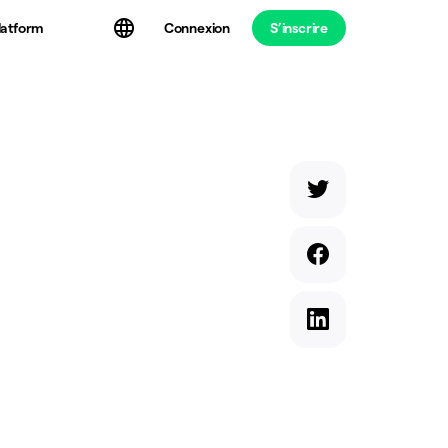
latform
Connexion
S’inscrire