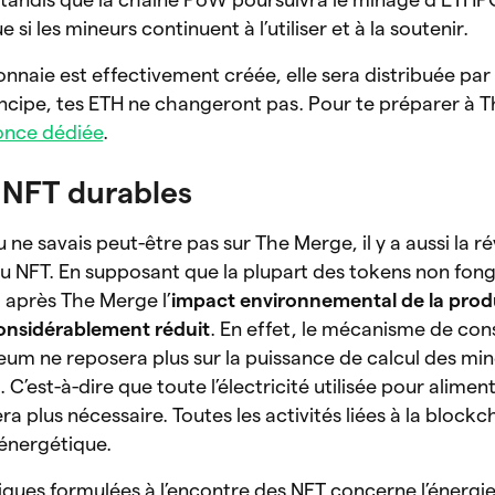
si les mineurs continuent à l’utiliser et à la soutenir.
nnaie est effectivement créée, elle sera distribuée par
incipe, tes ETH ne changeront pas. Pour te préparer à 
once dédiée
.
 NFT durables
 ne savais peut-être pas sur The Merge, il y a aussi la r
 NFT. En supposant que la plupart des tokens non fong
 après The Merge l’
impact environnemental de la prod
onsidérablement réduit
. En effet, le mécanisme de con
reum ne reposera plus sur la puissance de calcul des min
C’est-à-dire que toute l’électricité utilisée pour aliment
a plus nécessaire. Toutes les activités liées à la blockc
n énergétique.
itiques formulées à l’encontre des NFT concerne l’énergi