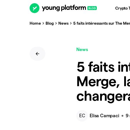
Crypto 
Home
Blog
News
5 faits intéressants sur The Me
News
5 faits i
Merge, la
changera
EC
Elisa Campaci
9