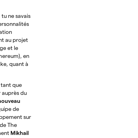
 tu ne savais
ersonnalités
ation
t au projet
ge et le
thereum), en
rake, quant à
 tant que
r auprès du
 nouveau
équipe de
loppement sur
 de The
ement
Mikhail