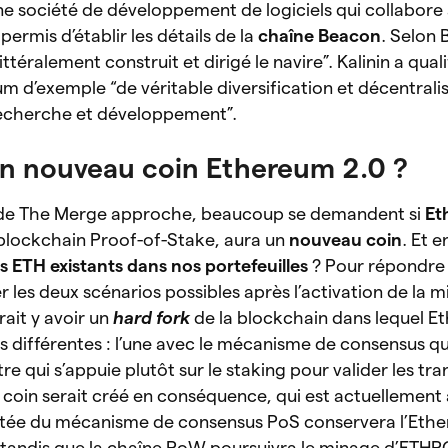
e société de développement de logiciels qui collabore
permis d’établir les détails de la
chaîne Beacon
. Selon 
littéralement construit et dirigé le navire”. Kalinin a qual
 d’exemple “de véritable diversification et décentrali
 recherche et développement”.
 un nouveau coin Ethereum 2.0 ?
 de The Merge approche, beaucoup se demandent si
Et
 blockchain Proof-of-Stake, aura un
nouveau coin
. Et 
es ETH existants dans nos portefeuilles
? Pour répondre 
r les deux scénarios possibles après l’activation de la mi
rait y avoir un
hard fork
de la blockchain dans lequel E
s différentes : l’une avec le mécanisme de consensus qu’
tre qui s’appuie plutôt sur le staking pour valider les tra
 coin serait créé en conséquence, qui est actuellement
tée du mécanisme de consensus PoS conservera l’Ether
tandis que la chaîne PoW poursuivra le minage d’ETH