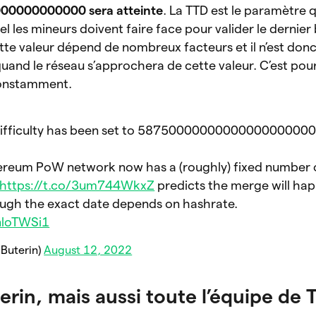
000000000000 sera atteinte
. La TTD est le paramètre q
el les mineurs doivent faire face pour valider le dernier
te valeur dépend de nombreux facteurs et il n’est donc
 quand le réseau s’approchera de cette valeur. C’est pou
onstamment.
 difficulty has been set to 58750000000000000000000
ereum PoW network now has a (roughly) fixed number 
https://t.co/3um744WkxZ
predicts the merge will ha
ugh the exact date depends on hashrate.
nloTWSi1
kButerin)
August 12, 2022
rin, mais aussi toute l’équipe de 