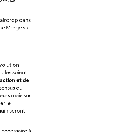
 airdrop dans
The Merge sur
évolution
ibles soient
uction et de
sensus qui
eurs mais sur
er le
hain seront
e nécessaire à