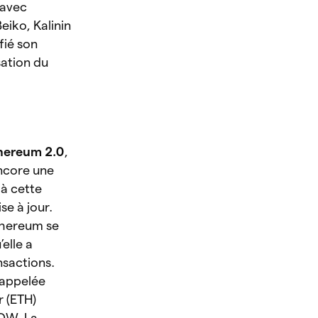
 avec
Beiko, Kalinin
ifié son
sation du
hereum 2.0
,
encore une
à cette
se à jour.
thereum se
elle a
nsactions.
 appelée
 (ETH)
POW. La