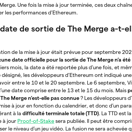
 Merge. Une fois la mise à jour terminée, ces deux chaîn
er les performances d’Ethereum.
date de sortie de The Merge a-t-el
ivation de la mise à jour était prévue pour septembre 20
e date officielle pour la sortie de The Merge n’a été
ers mois, la date a été reportée plus d’une fois, et mêm
 désigné, les développeurs d’Ethereum ont indiqué une
avoir entre le 10 et le 20 septembre. Le 6 septembre, Vi
t d’une date comprise entre le 13 et le 15 du mois. Mais
p
e The Merge n’est-elle pas connue
? Les développeurs 
ise à jour en fonction du calendrier, et donc d’un par
érant à la
difficulté terminale totale (TTD)
. La TTD est la
e à jour
Proof-of-Stake
sera publiée. Il peut être comp
er le niveau d’un jeu vidéo. La fusion ne
sera achevée 