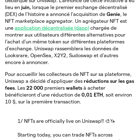
débarqué sur Uniswap. L’annonce de cette initiative a eu
lieu en
juin,
lorsque le premier exchange décentralisé
(DEX) de l’histoire a annoncé l’acquisition de
Genie
,
le
NFT
marketplace aggregator
. Un agrégateur NFT est
une
application décentralisée (dapp)
chargée de
montrer aux utilisateurs différentes alternatives pour
l’achat d’un même token sur différentes plateformes
d’exchange. Uniswap rassemblera les données de
Looksrare, OpenSea, X2Y2, Sudoswap et d’autres
encore à annoncer.
Pour accueillir les collecteurs de NFT sur sa plateforme,
Uniswap a décidé d’appliquer des
réductions sur les gas
fees
. Les
22 000
premiers
wallets
à acheter
bénéficieront d’une réduction de
0,01 ETH
, soit environ
10 $, sur la première transaction.
1/ NFTs are officially live on Uniswap!! 🎨🦄
Starting today, you can trade NFTs across