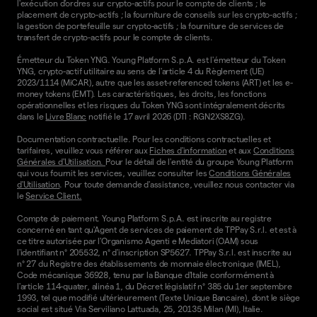
l'exécution d'ordres sur crypto-actifs pour le compte de clients ; le
placement de crypto-actifs ; la fourniture de conseils sur les crypto-actifs ;
la gestion de portefeuille sur crypto-actifs ; la fourniture de services de
transfert de crypto-actifs pour le compte de clients.
Émetteur du Token YNG. Young Platform S.p.A. est l'émetteur du Token
YNG, crypto-actif utilitaire au sens de l'article 4 du Règlement (UE)
2023/1114 (MiCAR), autre que les asset-referenced tokens (ART) et les e-
money tokens (EMT). Les caractéristiques, les droits, les fonctions
opérationnelles et les risques du Token YNG sont intégralement décrits
dans le
Livre Blanc
notifié le 17 avril 2026 (DTI : RGN2XS8ZG).
Documentation contractuelle. Pour les conditions contractuelles et
tarifaires, veuillez vous référer aux
Fiches d'information
et aux
Conditions
Générales d'Utilisation.
Pour le détail de l'entité du groupe Young Platform
qui vous fournit les services, veuillez consulter les
Conditions Générales
d'Utilisation
. Pour toute demande d'assistance, veuillez nous contacter via
le
Service Client.
Compte de paiement. Young Platform S.p.A. est inscrite au registre
concerné en tant qu'Agent de services de paiement de TPPay S.r.l. et est à
ce titre autorisée par l'Organismo Agenti e Mediatori (OAM) sous
l'identifiant n° 205532, n° d'inscription SP5627. TPPay S.r.l. est inscrite au
n° 27 du Registre des établissements de monnaie électronique (IMEL),
Code mécanique 36928, tenu par la Banque d'Italie conformément à
l'article 114-quater, alinéa 1, du Décret législatif n° 385 du 1er septembre
1993, tel que modifié ultérieurement (Texte Unique Bancaire), dont le siège
social est situé Via Serviliano Lattuada, 25, 20135 Milan (MI), Italie.