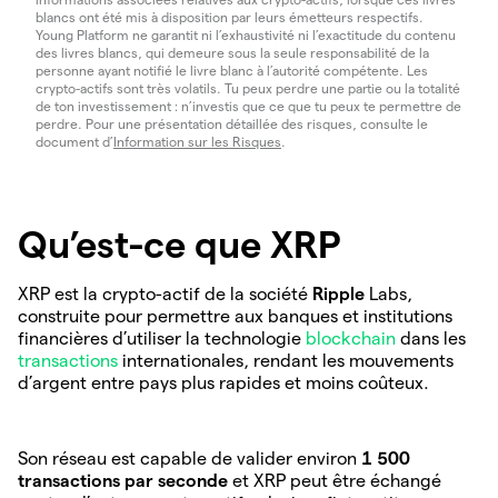
blancs ont été mis à disposition par leurs émetteurs respectifs.
Young Platform ne garantit ni l’exhaustivité ni l’exactitude du contenu
des livres blancs, qui demeure sous la seule responsabilité de la
personne ayant notifié le livre blanc à l’autorité compétente. Les
crypto-actifs sont très volatils. Tu peux perdre une partie ou la totalité
de ton investissement : n’investis que ce que tu peux te permettre de
perdre. Pour une présentation détaillée des risques, consulte le
document d’
Information sur les Risques
.
Qu’est-ce que XRP
XRP est la crypto-actif de la société
Ripple
Labs,
construite pour permettre aux banques et institutions
financières d’utiliser la technologie
blockchain
dans les
transactions
internationales, rendant les mouvements
d’argent entre pays plus rapides et moins coûteux.
Son réseau est capable de valider environ
1 500
transactions par seconde
et XRP peut être échangé