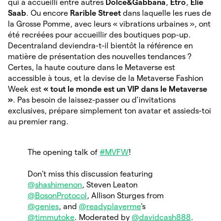
qui a accueilli entre autres
Dolce&Gabbana
,
Etro
,
Elie
Saab
. Ou encore
Rarible Street
dans laquelle les rues de
la Grosse Pomme, avec leurs « vibrations urbaines », ont
été recréées pour accueillir des boutiques pop-up.
Decentraland deviendra-t-il bientôt la référence en
matière de présentation des nouvelles tendances ?
Certes, la haute couture dans le Metaverse est
accessible à tous, et la devise de la Metaverse Fashion
Week est
« tout le monde est un VIP dans le Metaverse
»
. Pas besoin de laissez-passer ou d’invitations
exclusives, prépare simplement ton avatar et assieds-toi
au premier rang.
The opening talk of
#MVFW
!
Don't miss this discussion featuring
@shashimenon
, Steven Leaton
@BosonProtocol
, Allison Sturges from
@genies
, and
@readyplayerme
's
@timmutoke
. Moderated by
@davidcash888
.