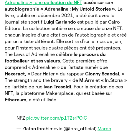
Adrenaline », une
collection de NFT
basée sur son
autobiographie « Adrenaline : My Untold Stories »
. Le
livre, publié en décembre 2021, a été écrit avec le
journaliste sportif
Luigi Garlando
est publié par Cairo
Editore. La collection entière se compose de onze NFT,
chacun inspiré d’une citation de l’autobiographie et créé
par un artiste différent. Elle sortira d’ici le mois de juin,
pour l’instant seules quatre pièces ont été présentées.
The Laws of Adrenaline célèbre
le parcours du
footballeur et ses valeurs
. Cette première offre
comprend « Adrenaline » de l’artiste numérique
Hexeract
, « Dear Hater » du rappeur
Gionny Scandal
, «
The strength and the bravery » de
M.Arm
et « In.Storia »
de l’artiste de rue
Ivan Tresoldi
. Pour la création de ces
NFT, la plateforme Makersplace, qui est basée sur
Ethereum
, a été utilisée.
NFZ
pic.twitter.com/p1T2srPOlC
— Zlatan Ibrahimović (@Ibra_official)
March