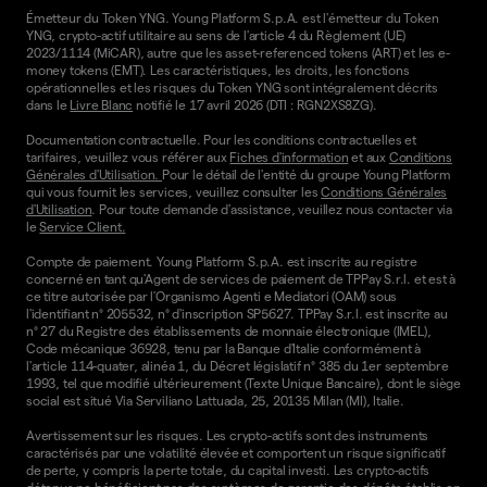
Émetteur du Token YNG. Young Platform S.p.A. est l'émetteur du Token
YNG, crypto-actif utilitaire au sens de l'article 4 du Règlement (UE)
2023/1114 (MiCAR), autre que les asset-referenced tokens (ART) et les e-
money tokens (EMT). Les caractéristiques, les droits, les fonctions
opérationnelles et les risques du Token YNG sont intégralement décrits
dans le
Livre Blanc
notifié le 17 avril 2026 (DTI : RGN2XS8ZG).
Documentation contractuelle. Pour les conditions contractuelles et
tarifaires, veuillez vous référer aux
Fiches d'information
et aux
Conditions
Générales d'Utilisation.
Pour le détail de l'entité du groupe Young Platform
qui vous fournit les services, veuillez consulter les
Conditions Générales
d'Utilisation
. Pour toute demande d'assistance, veuillez nous contacter via
le
Service Client.
Compte de paiement. Young Platform S.p.A. est inscrite au registre
concerné en tant qu'Agent de services de paiement de TPPay S.r.l. et est à
ce titre autorisée par l'Organismo Agenti e Mediatori (OAM) sous
l'identifiant n° 205532, n° d'inscription SP5627. TPPay S.r.l. est inscrite au
n° 27 du Registre des établissements de monnaie électronique (IMEL),
Code mécanique 36928, tenu par la Banque d'Italie conformément à
l'article 114-quater, alinéa 1, du Décret législatif n° 385 du 1er septembre
1993, tel que modifié ultérieurement (Texte Unique Bancaire), dont le siège
social est situé Via Serviliano Lattuada, 25, 20135 Milan (MI), Italie.
Avertissement sur les risques. Les crypto-actifs sont des instruments
caractérisés par une volatilité élevée et comportent un risque significatif
de perte, y compris la perte totale, du capital investi. Les crypto-actifs