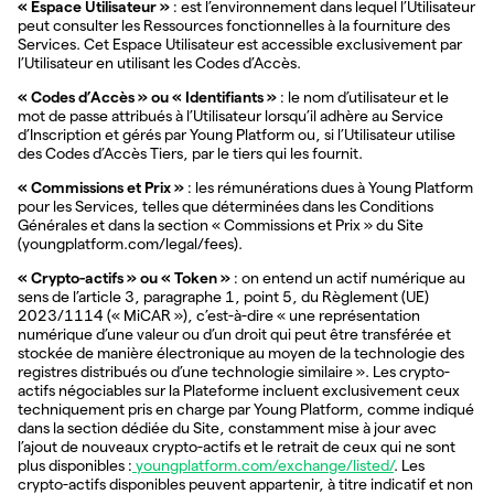
« Espace Utilisateur »
: est l’environnement dans lequel l’Utilisateur
peut consulter les Ressources fonctionnelles à la fourniture des
Services. Cet Espace Utilisateur est accessible exclusivement par
l’Utilisateur en utilisant les Codes d’Accès.
« Codes d’Accès » ou « Identifiants »
: le nom d’utilisateur et le
mot de passe attribués à l’Utilisateur lorsqu’il adhère au Service
d’Inscription et gérés par Young Platform ou, si l’Utilisateur utilise
des Codes d’Accès Tiers, par le tiers qui les fournit.
« Commissions et Prix »
: les rémunérations dues à Young Platform
pour les Services, telles que déterminées dans les Conditions
Générales et dans la section « Commissions et Prix » du Site
(youngplatform.com/legal/fees).
« Crypto-actifs » ou « Token »
: on entend un actif numérique au
sens de l’article 3, paragraphe 1, point 5, du Règlement (UE)
2023/1114 (« MiCAR »), c’est-à-dire « une représentation
numérique d’une valeur ou d’un droit qui peut être transférée et
stockée de manière électronique au moyen de la technologie des
registres distribués ou d’une technologie similaire ». Les crypto-
actifs négociables sur la Plateforme incluent exclusivement ceux
techniquement pris en charge par Young Platform, comme indiqué
dans la section dédiée du Site, constamment mise à jour avec
l’ajout de nouveaux crypto-actifs et le retrait de ceux qui ne sont
plus disponibles :
youngplatform.com/exchange/listed/
. Les
crypto-actifs disponibles peuvent appartenir, à titre indicatif et non