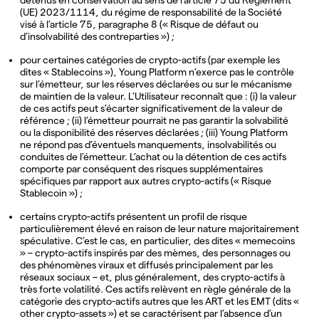
(UE) 2023/1114, du régime de responsabilité de la Société
visé à l’article 75, paragraphe 8 (« Risque de défaut ou
d’insolvabilité des contreparties ») ;
pour certaines catégories de crypto-actifs (par exemple les
dites « Stablecoins »), Young Platform n’exerce pas le contrôle
sur l’émetteur, sur les réserves déclarées ou sur le mécanisme
de maintien de la valeur. L’Utilisateur reconnaît que : (i) la valeur
de ces actifs peut s’écarter significativement de la valeur de
référence ; (ii) l’émetteur pourrait ne pas garantir la solvabilité
ou la disponibilité des réserves déclarées ; (iii) Young Platform
ne répond pas d’éventuels manquements, insolvabilités ou
conduites de l’émetteur. L’achat ou la détention de ces actifs
comporte par conséquent des risques supplémentaires
spécifiques par rapport aux autres crypto-actifs (« Risque
Stablecoin ») ;
certains crypto-actifs présentent un profil de risque
particulièrement élevé en raison de leur nature majoritairement
spéculative. C’est le cas, en particulier, des dites « memecoins
» – crypto-actifs inspirés par des mèmes, des personnages ou
des phénomènes viraux et diffusés principalement par les
réseaux sociaux – et, plus généralement, des crypto-actifs à
très forte volatilité. Ces actifs relèvent en règle générale de la
catégorie des crypto-actifs autres que les ART et les EMT (dits «
other crypto-assets ») et se caractérisent par l’absence d’un