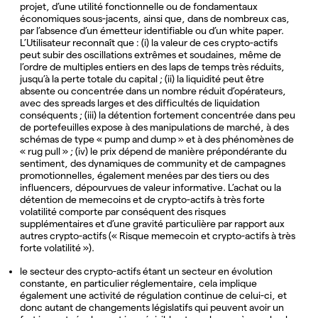
projet, d’une utilité fonctionnelle ou de fondamentaux
économiques sous-jacents, ainsi que, dans de nombreux cas,
par l’absence d’un émetteur identifiable ou d’un white paper.
L’Utilisateur reconnaît que : (i) la valeur de ces crypto-actifs
peut subir des oscillations extrêmes et soudaines, même de
l’ordre de multiples entiers en des laps de temps très réduits,
jusqu’à la perte totale du capital ; (ii) la liquidité peut être
absente ou concentrée dans un nombre réduit d’opérateurs,
avec des spreads larges et des difficultés de liquidation
conséquents ; (iii) la détention fortement concentrée dans peu
de portefeuilles expose à des manipulations de marché, à des
schémas de type « pump and dump » et à des phénomènes de
« rug pull » ; (iv) le prix dépend de manière prépondérante du
sentiment, des dynamiques de community et de campagnes
promotionnelles, également menées par des tiers ou des
influencers, dépourvues de valeur informative. L’achat ou la
détention de memecoins et de crypto-actifs à très forte
volatilité comporte par conséquent des risques
supplémentaires et d’une gravité particulière par rapport aux
autres crypto-actifs (« Risque memecoin et crypto-actifs à très
forte volatilité »).
le secteur des crypto-actifs étant un secteur en évolution
constante, en particulier réglementaire, cela implique
également une activité de régulation continue de celui-ci, et
donc autant de changements législatifs qui peuvent avoir un