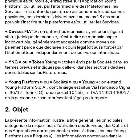
physique et/ou morale, enregistrée sur l’Application Young
Platform, qui utilise, par l’intermédiaire des Plateformes, les
Services. Il est entendu que, en ce qui concerne les personnes
physiques, ces dernières doivent avoir au moins 18 ans pour
pouvoir s’inscrire sur la plateforme et/ou utiliser les Services.
« Devises FIAT »
: on entend les monnaies ayant cours légal et
statut juridique de monnaie, c’est-à-dire de monnaie papier
inconvertible, généralement acceptée comme moyen de
paiement parce que déclarée à cours légal (dit aussi forcé) par
l’État émetteur, indépendamment de leur valeur intrinsèque.
« YNG » ou « Token Young »
: token émis par la Société dans les
termes prévus et indiqués par celle-ci dans les sections dédiées
consultables sur les Plateformes.
« Young Platform » ou « Société » ou « Young »
: on entend
Young Platform S.p.A., dont le siège est situé Via Francesco Cigna
n. 96/17, Turin (TO), code postal 10155, n° TVA 11931440017,
en la personne de son représentant légal pro tempore.
2. Objet
La présente Information illustre, à titre général, les principales
catégories de risque liées à l’utilisation des Services, des Outils et
des Applications correspondantes mises à disposition par Young
Platform (les « Risques »). Les informations contenues dans le