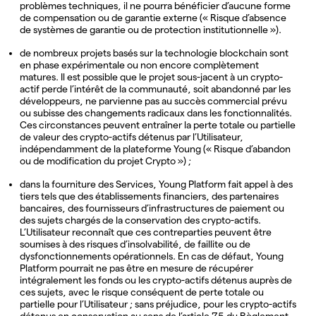
problèmes techniques, il ne pourra bénéficier d’aucune forme
de compensation ou de garantie externe (« Risque d’absence
de systèmes de garantie ou de protection institutionnelle »).
de nombreux projets basés sur la technologie blockchain sont
en phase expérimentale ou non encore complètement
matures. Il est possible que le projet sous-jacent à un crypto-
actif perde l’intérêt de la communauté, soit abandonné par les
développeurs, ne parvienne pas au succès commercial prévu
ou subisse des changements radicaux dans les fonctionnalités.
Ces circonstances peuvent entraîner la perte totale ou partielle
de valeur des crypto-actifs détenus par l’Utilisateur,
indépendamment de la plateforme Young (« Risque d’abandon
ou de modification du projet Crypto ») ;
dans la fourniture des Services, Young Platform fait appel à des
tiers tels que des établissements financiers, des partenaires
bancaires, des fournisseurs d’infrastructures de paiement ou
des sujets chargés de la conservation des crypto-actifs.
L’Utilisateur reconnaît que ces contreparties peuvent être
soumises à des risques d’insolvabilité, de faillite ou de
dysfonctionnements opérationnels. En cas de défaut, Young
Platform pourrait ne pas être en mesure de récupérer
intégralement les fonds ou les crypto-actifs détenus auprès de
ces sujets, avec le risque conséquent de perte totale ou
partielle pour l’Utilisateur ; sans préjudice, pour les crypto-actifs
détenus en conservation au sens de l’article 75 du Règlement