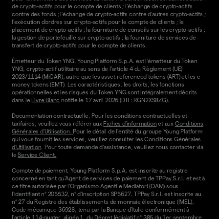
de crypto-actifs pour le compte de clients ; l'échange de crypto-actifs
contre des fonds ; l'échange de crypto-actifs contre d'autres crypto-actifs ;
l'exécution d'ordres sur crypto-actifs pour le compte de clients ; le
placement de crypto-actifs ; la fourniture de conseils sur les crypto-actifs ;
la gestion de portefeuille sur crypto-actifs ; la fourniture de services de
transfert de crypto-actifs pour le compte de clients.
Émetteur du Token YNG. Young Platform S.p.A. est l'émetteur du Token
YNG, crypto-actif utilitaire au sens de l'article 4 du Règlement (UE)
2023/1114 (MiCAR), autre que les asset-referenced tokens (ART) et les e-
money tokens (EMT). Les caractéristiques, les droits, les fonctions
opérationnelles et les risques du Token YNG sont intégralement décrits
dans le
Livre Blanc
notifié le 17 avril 2026 (DTI : RGN2XS8ZG).
Documentation contractuelle. Pour les conditions contractuelles et
tarifaires, veuillez vous référer aux
Fiches d'information
et aux
Conditions
Générales d'Utilisation.
Pour le détail de l'entité du groupe Young Platform
qui vous fournit les services, veuillez consulter les
Conditions Générales
d'Utilisation
. Pour toute demande d'assistance, veuillez nous contacter via
le
Service Client.
Compte de paiement. Young Platform S.p.A. est inscrite au registre
concerné en tant qu'Agent de services de paiement de TPPay S.r.l. et est à
ce titre autorisée par l'Organismo Agenti e Mediatori (OAM) sous
l'identifiant n° 205532, n° d'inscription SP5627. TPPay S.r.l. est inscrite au
n° 27 du Registre des établissements de monnaie électronique (IMEL),
Code mécanique 36928, tenu par la Banque d'Italie conformément à
l'article 114-quater, alinéa 1, du Décret législatif n° 385 du 1er septembre