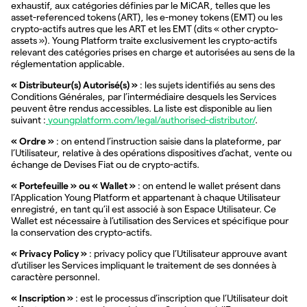
exhaustif, aux catégories définies par le MiCAR, telles que les
asset-referenced tokens (ART), les e-money tokens (EMT) ou les
crypto-actifs autres que les ART et les EMT (dits « other crypto-
assets »). Young Platform traite exclusivement les crypto-actifs
relevant des catégories prises en charge et autorisées au sens de la
réglementation applicable.
« Distributeur(s) Autorisé(s) »
: les sujets identifiés au sens des
Conditions Générales, par l’intermédiaire desquels les Services
peuvent être rendus accessibles. La liste est disponible au lien
suivant :
youngplatform.com/legal/authorised-distributor/
.
« Ordre »
: on entend l’instruction saisie dans la plateforme, par
l’Utilisateur, relative à des opérations dispositives d’achat, vente ou
échange de Devises Fiat ou de crypto-actifs.
« Portefeuille » ou « Wallet »
: on entend le wallet présent dans
l’Application Young Platform et appartenant à chaque Utilisateur
enregistré, en tant qu’il est associé à son Espace Utilisateur. Ce
Wallet est nécessaire à l’utilisation des Services et spécifique pour
la conservation des crypto-actifs.
« Privacy Policy »
: privacy policy que l’Utilisateur approuve avant
d’utiliser les Services impliquant le traitement de ses données à
caractère personnel.
« Inscription »
: est le processus d’inscription que l’Utilisateur doit