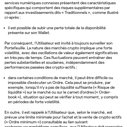
services numériques connexes présentent des caractéristiques
spécifiques qui comportent des risques supplémentaires par
rapport aux investissements dits « Traditionnels », comme illustré
ci-après :
il est possible de subir une perte totale de la disponibilité
présente sur son Wallet.
Par conséquent, l’Utilisateur est invité à toujours surveiller son
Portefeuille. La nature des marchés crypto implique une forte
volatilité, avec des oscillations de valeur également significatives
en très peu de temps. Ces fluctuations peuvent entraîner des
pertes substantielles et soudaines, indépendamment des
performances passées des crypto-actifs ;
dans certaines conditions de marché, il peut être difficile ou
impossible d’exécuter un Ordre. Cela peut se produire, par
exemple, lorsqu’il n’y a pas de liquidité suffisante (« Risque de
liquidité ») sur le marché ou sur le carnet d’ordres (« Order-
book »), situation qui peut se vérifier à tout moment, y compris
en périodes de forte volatilité.
En outre, il est rappelé à l’Utilisateur que, selon le marché, est
prévue une limite minimale pour l’achat et la vente de crypto-actifs
(« Ordre minimum ») consultable au lien suivant
exchange.youngplatform.com/fees, que l’Utilisateur doit respecter