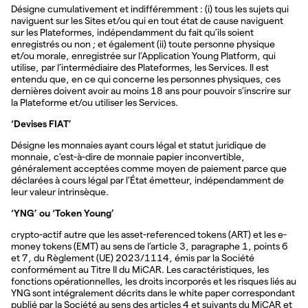
Désigne cumulativement et indifféremment : (i) tous les sujets qui
naviguent sur les Sites et/ou qui en tout état de cause naviguent
sur les Plateformes, indépendamment du fait qu’ils soient
enregistrés ou non ; et également (ii) toute personne physique
et/ou morale, enregistrée sur l’Application Young Platform, qui
utilise, par l’intermédiaire des Plateformes, les Services. Il est
entendu que, en ce qui concerne les personnes physiques, ces
dernières doivent avoir au moins 18 ans pour pouvoir s’inscrire sur
la Plateforme et/ou utiliser les Services.
‘Devises FIAT’
Désigne les monnaies ayant cours légal et statut juridique de
monnaie, c’est-à-dire de monnaie papier inconvertible,
généralement acceptées comme moyen de paiement parce que
déclarées à cours légal par l’État émetteur, indépendamment de
leur valeur intrinsèque.
‘YNG’ ou ‘Token Young’
crypto-actif autre que les asset-referenced tokens (ART) et les e-
money tokens (EMT) au sens de l’article 3, paragraphe 1, points 6
et 7, du Règlement (UE) 2023/1114, émis par la Société
conformément au Titre II du MiCAR. Les caractéristiques, les
fonctions opérationnelles, les droits incorporés et les risques liés au
YNG sont intégralement décrits dans le white paper correspondant
publié par la Société au sens des articles 4 et suivants du MiCAR et