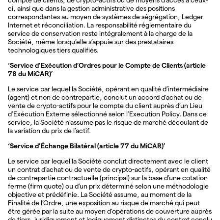
compte de clients, de crypto-actifs ou de moyens d’accès à ceux-
ci, ainsi que dans la gestion administrative des positions
correspondantes au moyen de systèmes de ségrégation, Ledger
Internet et réconciliation. La responsabilité réglementaire du
service de conservation reste intégralement à la charge de la
Société, même lorsqu’elle s’appuie sur des prestataires
technologiques tiers qualifiés.
‘Service d’Exécution d’Ordres pour le Compte de Clients (article
78 du MiCAR)’
Le service par lequel la Société, opérant en qualité d’intermédiaire
(agent) et non de contrepartie, conclut un accord d’achat ou de
vente de crypto-actifs pour le compte du client auprès d’un Lieu
d’Exécution Externe sélectionné selon l’Execution Policy. Dans ce
service, la Société n’assume pas le risque de marché découlant de
la variation du prix de l’actif.
‘Service d’Échange Bilatéral (article 77 du MiCAR)’
Le service par lequel la Société conclut directement avec le client
un contrat d’achat ou de vente de crypto-actifs, opérant en qualité
de contrepartie contractuelle (principal) sur la base d’une cotation
ferme (firm quote) ou d’un prix déterminé selon une méthodologie
objective et prédéfinie. La Société assume, au moment de la
Finalité de l’Ordre, une exposition au risque de marché qui peut
être gérée par la suite au moyen d’opérations de couverture auprès
de tiers, juridiquement et logiquement distinctes du contrat conclu