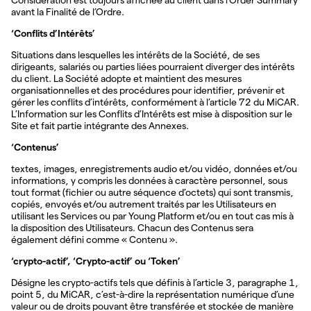
Consideration est toujours affichée au client dans l’Order Summary
avant la Finalité de l’Ordre.
‘Conflits d’Intérêts’
Situations dans lesquelles les intérêts de la Société, de ses
dirigeants, salariés ou parties liées pourraient diverger des intérêts
du client. La Société adopte et maintient des mesures
organisationnelles et des procédures pour identifier, prévenir et
gérer les conflits d’intérêts, conformément à l’article 72 du MiCAR.
L’Information sur les Conflits d’Intérêts est mise à disposition sur le
Site et fait partie intégrante des Annexes.
‘Contenus’
textes, images, enregistrements audio et/ou vidéo, données et/ou
informations, y compris les données à caractère personnel, sous
tout format (fichier ou autre séquence d’octets) qui sont transmis,
copiés, envoyés et/ou autrement traités par les Utilisateurs en
utilisant les Services ou par Young Platform et/ou en tout cas mis à
la disposition des Utilisateurs. Chacun des Contenus sera
également défini comme « Contenu ».
‘crypto-actif’, ‘Crypto-actif’ ou ‘Token’
Désigne les crypto-actifs tels que définis à l’article 3, paragraphe 1,
point 5, du MiCAR, c’est-à-dire la représentation numérique d’une
valeur ou de droits pouvant être transférée et stockée de manière