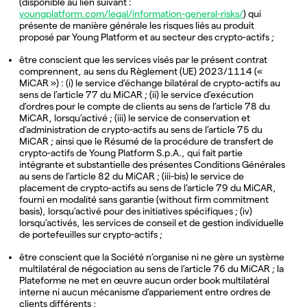
(disponible au lien suivant :
youngplatform.com/legal/information-general-risks/
) qui
présente de manière générale les risques liés au produit
proposé par Young Platform et au secteur des crypto-actifs ;
être conscient que les services visés par le présent contrat
comprennent, au sens du Règlement (UE) 2023/1114 («
MiCAR ») : (i) le service d’échange bilatéral de crypto-actifs au
sens de l’article 77 du MiCAR ; (ii) le service d’exécution
d’ordres pour le compte de clients au sens de l’article 78 du
MiCAR, lorsqu’activé ; (iii) le service de conservation et
d’administration de crypto-actifs au sens de l’article 75 du
MiCAR ; ainsi que le Résumé de la procédure de transfert de
crypto-actifs de Young Platform S.p.A., qui fait partie
intégrante et substantielle des présentes Conditions Générales
au sens de l’article 82 du MiCAR ; (iii-bis) le service de
placement de crypto-actifs au sens de l’article 79 du MiCAR,
fourni en modalité sans garantie (without firm commitment
basis), lorsqu’activé pour des initiatives spécifiques ; (iv)
lorsqu’activés, les services de conseil et de gestion individuelle
de portefeuilles sur crypto-actifs ;
être conscient que la Société n’organise ni ne gère un système
multilatéral de négociation au sens de l’article 76 du MiCAR ; la
Plateforme ne met en œuvre aucun order book multilatéral
interne ni aucun mécanisme d’appariement entre ordres de
clients différents ;