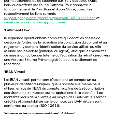
permet d’acheter ou de s’abonner aux Services et/ou Outils
individuels offerts par Young Platform. Pour connaître le
fonctionnement de Play Store et Apple Store, consultez
respectivement les liens suivants :
support.google.com/googleplay/answer/1061913?hl=en
et
developer.apple.com/in-app-purchase/
.
‘Fulfilment Flow’
la séquence opérationnelle complète qui décrit les phases de
gestion de l’ordre, de la réception à la conclusion du contrat et au
règlement, y compris l’identification du service utilisé, du rôle
assumé par la Société (principal ou agent), ainsi que les modalités
de mise à jour du Ledger Interne ou l’activation du retrait direct vers
une Adresse Externe Pré-enregistrée pour le settlement de
l’opération.
‘IBAN Virtuel’
Les IBAN virtuels permettent d’associer à un compte un ou
plusieurs identifiants uniques, que la Société elle-même peut
utiliser, en sus de l’IBAN du compte, aux fins de la réconciliation
des virements, remises et autres opérations de la clientèle. Les
montants reçus de la clientèle au moyen des IBAN virtuels seront
crédités et comptabilisés sur le compte. Les IBAN virtuels sont
conformes au standard ISO 13616.
‘Adresse externe pré-enregistrée’, ‘Address’