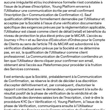
aucune irrégularité et/ou incohérence formelle n’est constatée à
l’issue de la phase d’Inscription, Young Platform enverra à
l’Utilisateur une communication écrite par email confirmant
l’Inscription (la « Communication de Confirmation »). Sauf
qualification différente formellement demandée par l’Utilisateur et
acceptée par la Société à l’issue d’une vérification documentaire
spécifique des exigences prévues par la réglementation applicable,
l’Utilisateur est classé comme client de détail (retail) et bénéficie du
niveau de protection le plus élevé prévu par le MiCAR. L’accès au
Journey « Pro » et au Service d’Exécution d’Ordres pour le Compte
de Clients au sens de l’article 78 du MiCAR est subordonné à la
vérification d’adéquation prévue par la Société et ne détermine
pas, en soi, la qualification de l’Utilisateur comme client
professionnel. La Communication de Confirmation contiendra un
lien que l’Utilisateur devra cliquer pour confirmer son email,
obtenant ainsi l’accès aux Plateformes pour procéder à la fruition
des Services connexes.
Il est entendu que la Société, préalablement à la Communication
de Confirmation, se réserve le droit de décider à sa discrétion
d’accepter définitivement et, par conséquent, d’autoriser le
rapport contractuel avec le demandeur, uniquement à la suite du
résultat positif de la phase de vérification de la véridicité et de
l’exactitude des données saisies lors de l’Inscription, c’est-à-dire la
procédure KYC (la « Vérification »). Young Platform, à l’issue de la
phase de Vérification, communiquera ensuite à l’Utilisateur