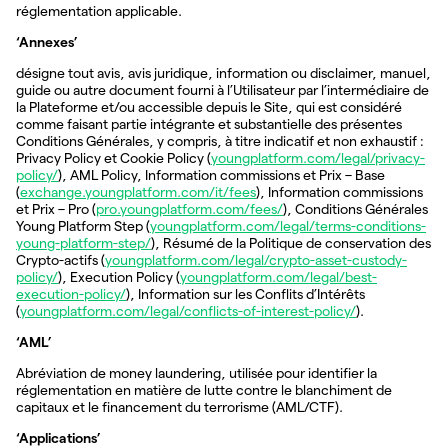
réglementation applicable.
‘Annexes’
désigne tout avis, avis juridique, information ou disclaimer, manuel,
guide ou autre document fourni à l’Utilisateur par l’intermédiaire de
la Plateforme et/ou accessible depuis le Site, qui est considéré
comme faisant partie intégrante et substantielle des présentes
Conditions Générales, y compris, à titre indicatif et non exhaustif :
Privacy Policy et Cookie Policy (
youngplatform.com/legal/privacy-
policy/
), AML Policy, Information commissions et Prix – Base
(
exchange.youngplatform.com/it/fees
), Information commissions
et Prix – Pro (
pro.youngplatform.com/fees/
), Conditions Générales
Young Platform Step (
youngplatform.com/legal/terms-conditions-
young-platform-step/
), Résumé de la Politique de conservation des
Crypto-actifs (
youngplatform.com/legal/crypto-asset-custody-
policy/
), Execution Policy (
youngplatform.com/legal/best-
execution-policy/
), Information sur les Conflits d’Intérêts
(
youngplatform.com/legal/conflicts-of-interest-policy/
).
‘AML’
Abréviation de money laundering, utilisée pour identifier la
réglementation en matière de lutte contre le blanchiment de
capitaux et le financement du terrorisme (AML/CTF).
‘Applications’