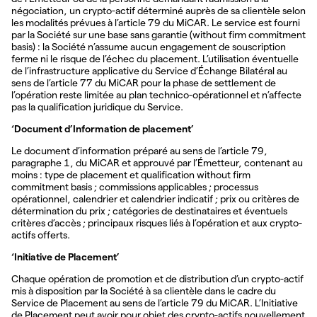
négociation, un crypto-actif déterminé auprès de sa clientèle selon
les modalités prévues à l’article 79 du MiCAR. Le service est fourni
par la Société sur une base sans garantie (without firm commitment
basis) : la Société n’assume aucun engagement de souscription
ferme ni le risque de l’échec du placement. L’utilisation éventuelle
de l’infrastructure applicative du Service d’Échange Bilatéral au
sens de l’article 77 du MiCAR pour la phase de settlement de
l’opération reste limitée au plan technico-opérationnel et n’affecte
pas la qualification juridique du Service.
‘Document d’Information de placement’
Le document d’information préparé au sens de l’article 79,
paragraphe 1, du MiCAR et approuvé par l’Émetteur, contenant au
moins : type de placement et qualification without firm
commitment basis ; commissions applicables ; processus
opérationnel, calendrier et calendrier indicatif ; prix ou critères de
détermination du prix ; catégories de destinataires et éventuels
critères d’accès ; principaux risques liés à l’opération et aux crypto-
actifs offerts.
‘Initiative de Placement’
Chaque opération de promotion et de distribution d’un crypto-actif
mis à disposition par la Société à sa clientèle dans le cadre du
Service de Placement au sens de l’article 79 du MiCAR. L’Initiative
de Placement peut avoir pour objet des crypto-actifs nouvellement