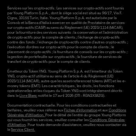
Services sur les crypto-actifs. Les services sur crypto-actifs sont fournis
par Young Platform S.p.A., dont le siège social est situé au 96/17, Via F.
Cigna, 10155 Turin, Italie. Young Platform S.p.A. est autorisée par la
Consob et la Banca d'Italia à exercer en qualité de Prestataire de services
sur crypto-actifs (CASP) au sens du Règlement (UE) 2023/1114 (MiCAR),
pour la fourniture des services suivants : la conservation et l'administration
de crypto-actifs pour le compte de clients ; l'échange de crypto-actifs
contre des fonds ; l'échange de crypto-actifs contre d'autres crypto-actifs ;
l'exécution d'ordres sur crypto-actifs pour le compte de clients ; le
placement de crypto-actifs ; la fourniture de conseils sur les crypto-actifs ;
la gestion de portefeuille sur crypto-actifs ; la fourniture de services de
transfert de crypto-actifs pour le compte de clients.
Émetteur du Token YNG. Young Platform S.p.A. est l'émetteur du Token
YNG, crypto-actif utilitaire au sens de l'article 4 du Règlement (UE)
2023/1114 (MiCAR), autre que les asset-referenced tokens (ART) et les e-
money tokens (EMT). Les caractéristiques, les droits, les fonctions
opérationnelles et les risques du Token YNG sont intégralement décrits
dans le
Livre Blanc
notifié le 17 avril 2026 (DTI : RGN2XS8ZG).
Documentation contractuelle. Pour les conditions contractuelles et
tarifaires, veuillez vous référer aux
Fiches d'information
et aux
Conditions
Générales d'Utilisation.
Pour le détail de l'entité du groupe Young Platform
qui vous fournit les services, veuillez consulter les
Conditions Générales
d'Utilisation
. Pour toute demande d'assistance, veuillez nous contacter via
le
Service Client.