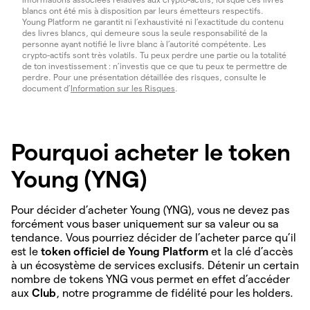
blancs ont été mis à disposition par leurs émetteurs respectifs.
Young Platform ne garantit ni l’exhaustivité ni l’exactitude du contenu
des livres blancs, qui demeure sous la seule responsabilité de la
personne ayant notifié le livre blanc à l’autorité compétente. Les
crypto-actifs sont très volatils. Tu peux perdre une partie ou la totalité
de ton investissement : n’investis que ce que tu peux te permettre de
perdre. Pour une présentation détaillée des risques, consulte le
document d’
Information sur les Risques
.
Pourquoi acheter le token
Young (YNG)
Pour décider d’acheter Young (YNG), vous ne devez pas
forcément vous baser uniquement sur sa valeur ou sa
tendance. Vous pourriez décider de l’acheter parce qu’il
est le
token officiel de Young Platform
et la clé d’accès
à un écosystème de services exclusifs. Détenir un certain
nombre de tokens YNG vous permet en effet d’accéder
aux
Club
, notre programme de fidélité pour les holders.