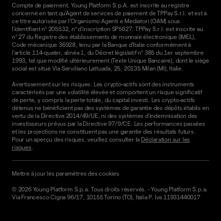
Compte de paiement. Young Platform S.p.A. est inscrite au registre
concerné en tant qu'Agent de services de paiement de TPPay S.r.l. et est à
ce titre autorisée par l'Organismo Agenti e Mediatori (OAM) sous
l'identifiant n° 205532, n° d'inscription SP5627. TPPay S.r.l. est inscrite au
n° 27 du Registre des établissements de monnaie électronique (IMEL),
Code mécanique 36928, tenu par la Banque d'Italie conformément à
l'article 114-quater, alinéa 1, du Décret législatif n° 385 du 1er septembre
1993, tel que modifié ultérieurement (Texte Unique Bancaire), dont le siège
social est situé Via Serviliano Lattuada, 25, 20135 Milan (MI), Italie.
Avertissement sur les risques. Les crypto-actifs sont des instruments
caractérisés par une volatilité élevée et comportent un risque significatif
de perte, y compris la perte totale, du capital investi. Les crypto-actifs
détenus ne bénéficient pas des systèmes de garantie des dépôts établis en
vertu de la Directive 2014/49/UE, ni des systèmes d'indemnisation des
investisseurs prévus par la Directive 97/9/CE. Les performances passées
et les projections ne constituent pas une garantie des résultats futurs.
Pour un aperçu des risques, veuillez consulter la
Déclaration sur les
risques
.
Mettre à jour les paramètres des cookies
©
2026
Young Platform S.p.a. Tous droits réservés.
-
Young Platform S.p.a.
Via Francesco Cigna 96/17, 10155 Torino (TO), Italia P. Iva 11931440017