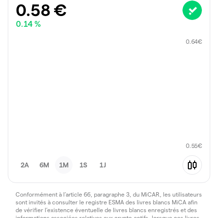
0.58
€
0.14 %
0.64
€
0.55
€
2A
6M
1M
1S
1J
Conformément à l’article 66, paragraphe 3, du MiCAR, les utilisateurs
sont invités à consulter le registre ESMA des livres blancs MiCA afin
de vérifier l’existence éventuelle de livres blancs enregistrés et des
informations associées relatives aux crypto-actifs, lorsque ces livres