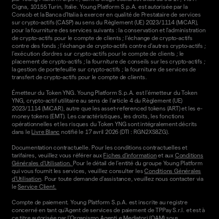
Cigna, 10155 Turin, Italie. Young Platform S.p.A. est autorisée par la
Consob et la Banca d'Italia à exercer en qualité de Prestataire de services
sur crypto-actifs (CASP) au sens du Règlement (UE) 2023/1114 (MiCAR),
pour la fourniture des services suivants : la conservation et l'administration
de crypto-actifs pour le compte de clients ; l'échange de crypto-actifs
contre des fonds ; l'échange de crypto-actifs contre d'autres crypto-actifs ;
l'exécution d'ordres sur crypto-actifs pour le compte de clients ; le
placement de crypto-actifs ; la fourniture de conseils sur les crypto-actifs ;
la gestion de portefeuille sur crypto-actifs ; la fourniture de services de
transfert de crypto-actifs pour le compte de clients.
Émetteur du Token YNG. Young Platform S.p.A. est l'émetteur du Token
YNG, crypto-actif utilitaire au sens de l'article 4 du Règlement (UE)
2023/1114 (MiCAR), autre que les asset-referenced tokens (ART) et les e-
money tokens (EMT). Les caractéristiques, les droits, les fonctions
opérationnelles et les risques du Token YNG sont intégralement décrits
dans le
Livre Blanc
notifié le 17 avril 2026 (DTI : RGN2XS8ZG).
Documentation contractuelle. Pour les conditions contractuelles et
tarifaires, veuillez vous référer aux
Fiches d'information
et aux
Conditions
Générales d'Utilisation.
Pour le détail de l'entité du groupe Young Platform
qui vous fournit les services, veuillez consulter les
Conditions Générales
d'Utilisation
. Pour toute demande d'assistance, veuillez nous contacter via
le
Service Client.
Compte de paiement. Young Platform S.p.A. est inscrite au registre
concerné en tant qu'Agent de services de paiement de TPPay S.r.l. et est à
ce titre autorisée par l'Organismo Agenti e Mediatori (OAM) sous