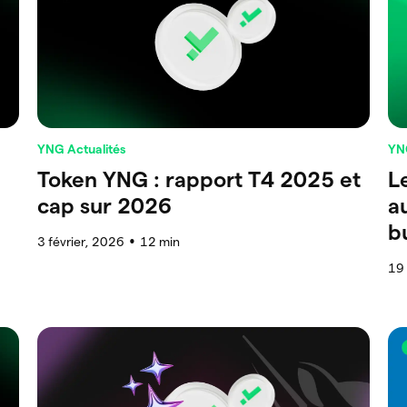
YNG Actualités
YN
Token YNG : rapport T4 2025 et
L
cap sur 2026
a
b
3 février, 2026
12
min
●
19