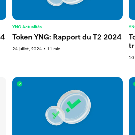
YNG Actualités
YN
24
Token YNG: Rapport du T2 2024
T
t
24 juillet, 2024
11
min
●
10