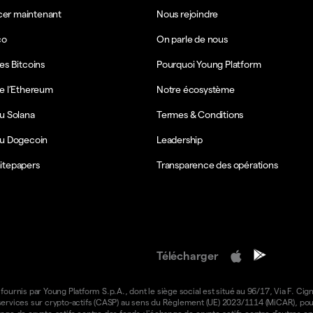
r maintenant
Nous rejoindre
co
On parle de nous
es Bitcoins
Pourquoi Young Platform
e l’Ethereum
Notre écosystème
u Solana
Termes & Conditions
du Dogecoin
Leadership
itepapers
Transparence des opérations
Télécharger
 fournis par Young Platform S.p.A., dont le siège social est situé au 96/17, Via F. Cign
e services sur crypto-actifs (CASP) au sens du Règlement (UE) 2023/1114 (MiCAR), pour 