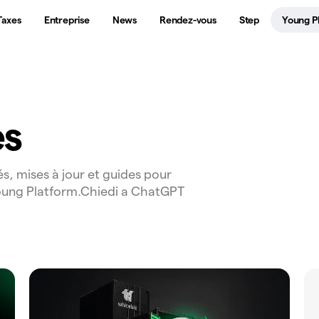
Taxes
Entreprise
News
Rendez-vous
Step
Young P
és
s, mises à jour et guides pour
oung Platform.Chiedi a ChatGPT