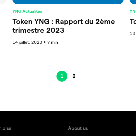
YNG Actualités
YN
Token YNG : Rapport du 2ème
T
trimestre 2023
13 
14 juillet, 2023
7
min
●
1
2
r plus
About us