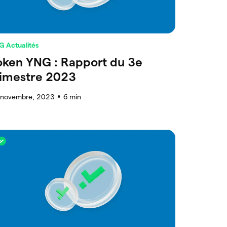
G Actualités
oken YNG : Rapport du 3e
rimestre 2023
 novembre, 2023
6
min
●