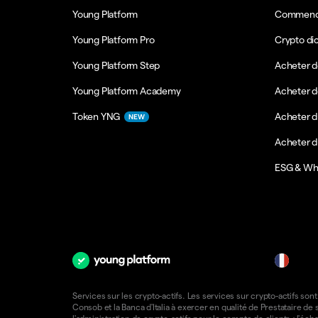
Young Platform
Commence
Young Platform Pro
Crypto di
Young Platform Step
Acheter d
Young Platform Academy
Acheter d
Token YNG
Acheter d
NEW
Acheter 
ESG & Wh
fr
Services sur les crypto-actifs. Les services sur crypto-actifs sont
Consob et la Banca d'Italia à exercer en qualité de Prestataire d