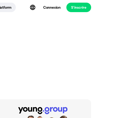
latform
Connexion
S’inscrire