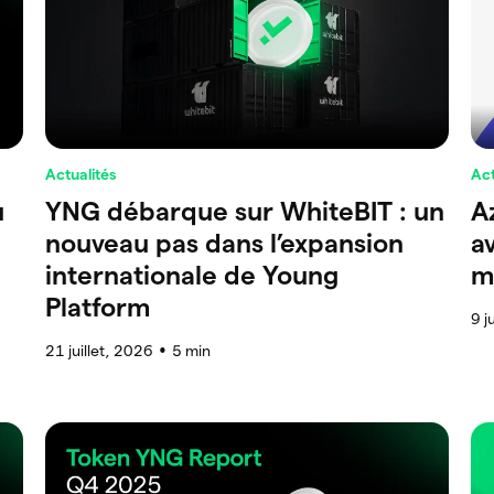
Actualités
Act
u
YNG débarque sur WhiteBIT : un
A
nouveau pas dans l’expansion
a
internationale de Young
m
Platform
9 j
21 juillet, 2026
5
min
●