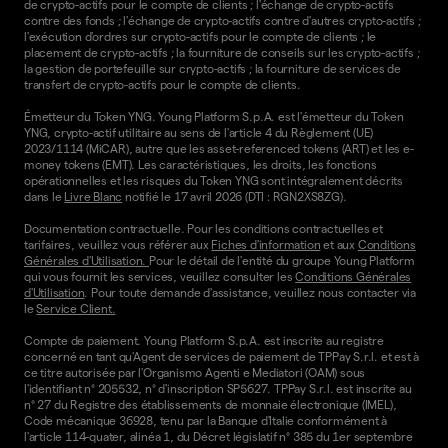
de crypto-actifs pour le compte de clients ; l'échange de crypto-actifs
contre des fonds ; l'échange de crypto-actifs contre d'autres crypto-actifs ;
l'exécution d'ordres sur crypto-actifs pour le compte de clients ; le
placement de crypto-actifs ; la fourniture de conseils sur les crypto-actifs ;
la gestion de portefeuille sur crypto-actifs ; la fourniture de services de
transfert de crypto-actifs pour le compte de clients.
Émetteur du Token YNG. Young Platform S.p.A. est l'émetteur du Token
YNG, crypto-actif utilitaire au sens de l'article 4 du Règlement (UE)
2023/1114 (MiCAR), autre que les asset-referenced tokens (ART) et les e-
money tokens (EMT). Les caractéristiques, les droits, les fonctions
opérationnelles et les risques du Token YNG sont intégralement décrits
dans le
Livre Blanc
notifié le 17 avril 2026 (DTI : RGN2XS8ZG).
Documentation contractuelle. Pour les conditions contractuelles et
tarifaires, veuillez vous référer aux
Fiches d'information
et aux
Conditions
Générales d'Utilisation.
Pour le détail de l'entité du groupe Young Platform
qui vous fournit les services, veuillez consulter les
Conditions Générales
d'Utilisation
. Pour toute demande d'assistance, veuillez nous contacter via
le
Service Client.
Compte de paiement. Young Platform S.p.A. est inscrite au registre
concerné en tant qu'Agent de services de paiement de TPPay S.r.l. et est à
ce titre autorisée par l'Organismo Agenti e Mediatori (OAM) sous
l'identifiant n° 205532, n° d'inscription SP5627. TPPay S.r.l. est inscrite au
n° 27 du Registre des établissements de monnaie électronique (IMEL),
Code mécanique 36928, tenu par la Banque d'Italie conformément à
l'article 114-quater, alinéa 1, du Décret législatif n° 385 du 1er septembre