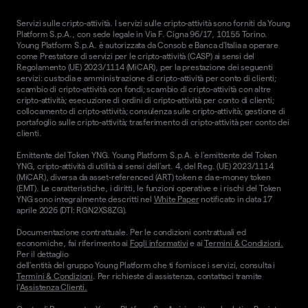
Servizi sulle cripto-attività. I servizi sulle cripto-attività sono forniti da Young
Platform S.p.A., con sede legale in Via F. Cigna 96/17, 10155 Torino.
Young Platform S.p.A. è autorizzata da Consob e Banca d'Italia a operare
come Prestatore di servizi per le cripto-attività (CASP) ai sensi del
Regolamento (UE) 2023/1114 (MiCAR), per la prestazione dei seguenti
servizi: custodia e amministrazione di cripto-attività per conto di clienti;
scambio di cripto-attività con fondi; scambio di cripto-attività con altre
cripto-attività; esecuzione di ordini di cripto-attività per conto di clienti;
collocamento di cripto-attività; consulenza sulle cripto-attività; gestione di
portafoglio sulle cripto-attività; trasferimento di cripto-attività per conto dei
clienti.
Emittente del Token YNG. Young Platform S.p.A. è l'emittente del Token
YNG, cripto-attività di utilità ai sensi dell'art. 4, del Reg. (UE) 2023/1114
(MiCAR), diversa da asset-referenced (ART) token e da e-money token
(EMT). Le caratteristiche, i diritti, le funzioni operative e i rischi del Token
YNG sono integralmente descritti nel
White Paper
notificato in data 17
aprile 2026 (DTI: RGN2XS8ZG).
Documentazione contrattuale. Per le condizioni contrattuali ed
economiche, fai riferimento ai
Fogli informativi
e ai
Termini & Condizioni.
Per il dettaglio
dell'entità del gruppo Young Platform che ti fornisce i servizi, consulta i
Termini & Condizioni
. Per richieste di assistenza, contattaci tramite
l'
Assistenza Clienti.