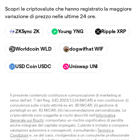
Scopri le criptovalute che hanno registrato la maggiore
variazione di prezzo nelle ultime 24 ore.
ZKSync ZK
Young YNG
Ripple XRP
Worldcoin WLD
dogwifhat WIF
USD Coin USDC
Uniswap UNI
Il presente contenuto costituisce comunicazione di marketing ai
sensi dell'art. 7 del Reg. (UE) 2023/1114 (MiCAR) e non costituisce: (i)
consulenza sulle cripto-attività ex art. 80 MiCAR; (ii) gestione di
portafogli ex art. 81 MiCAR; (iii) raccomandazione personalizzata. Le
cripto-attività sono soggette ai rischi descritti nell'
Informativa
Generale sui Rischi
; comportano un rischio significativo di perdita
anche integrale del capitale impiegato. L’utente è invitato a compiere
valutazioni autonome e consapevoli, consultando i
Termini e
Condizioni
e, se del caso, rivolgendosi a un consulente professionale