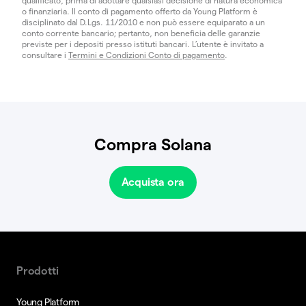
qualificato, prima di adottare qualsiasi decisione di natura economica
o finanziaria. Il conto di pagamento offerto da Young Platform è
disciplinato dal D.Lgs. 11/2010 e non può essere equiparato a un
conto corrente bancario; pertanto, non beneficia delle garanzie
previste per i depositi presso istituti bancari. L’utente è invitato a
consultare i
Termini e Condizioni Conto di pagamento
.
Compra Solana
Acquista ora
Prodotti
Young Platform