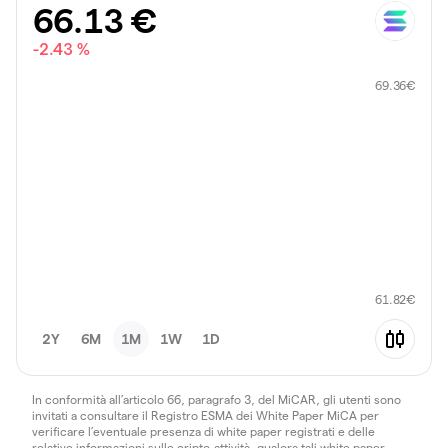
66.13
€
-2.43 %
69.36
€
61.82
€
2Y
6M
1M
1W
1D
In conformità all’articolo 66, paragrafo 3, del MiCAR, gli utenti sono
invitati a consultare il Registro ESMA dei White Paper MiCA per
verificare l’eventuale presenza di white paper registrati e delle
relative informazioni sulle cripto-attività, qualora tali white paper