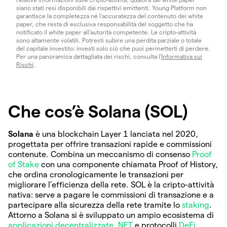
siano stati resi disponibili dai rispettivi emittenti. Young Platform non
garantisce la completezza né l’accuratezza del contenuto dei white
paper, che resta di esclusiva responsabilità del soggetto che ha
notificato il white paper all’autorità competente. Le cripto-attività
sono altamente volatili. Potresti subire una perdita parziale o totale
del capitale investito: investi solo ciò che puoi permetterti di perdere.
Per una panoramica dettagliata dei rischi, consulta l'
Informativa sui
Rischi
.
Che cos’è Solana (SOL)
Solana
è una blockchain Layer 1 lanciata nel 2020,
progettata per offrire transazioni rapide e commissioni
contenute. Combina un meccanismo di consenso
Proof
of Stake
con una componente chiamata Proof of History,
che ordina cronologicamente le transazioni per
migliorare l’efficienza della rete. SOL è la cripto-attività
nativa: serve a pagare le commissioni di transazione e a
partecipare alla sicurezza della rete tramite lo
staking
.
Attorno a Solana si è sviluppato un ampio ecosistema di
applicazioni decentralizzate
,
NFT
e protocolli
DeFi
.