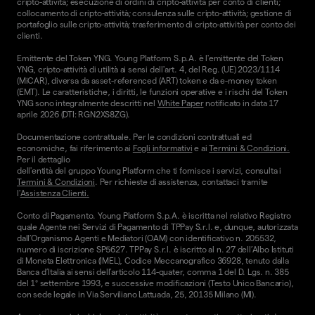
cripto-attività; esecuzione di ordini di cripto-attività per conto di clienti;
collocamento di cripto-attività; consulenza sulle cripto-attività; gestione di
portafoglio sulle cripto-attività; trasferimento di cripto-attività per conto dei
clienti.
Emittente del Token YNG. Young Platform S.p.A. è l'emittente del Token
YNG, cripto-attività di utilità ai sensi dell'art. 4, del Reg. (UE) 2023/1114
(MiCAR), diversa da asset-referenced (ART) token e da e-money token
(EMT). Le caratteristiche, i diritti, le funzioni operative e i rischi del Token
YNG sono integralmente descritti nel
White Paper
notificato in data 17
aprile 2026 (DTI: RGN2XS8ZG).
Documentazione contrattuale. Per le condizioni contrattuali ed
economiche, fai riferimento ai
Fogli informativi
e ai
Termini & Condizioni.
Per il dettaglio
dell'entità del gruppo Young Platform che ti fornisce i servizi, consulta i
Termini & Condizioni
. Per richieste di assistenza, contattaci tramite
l'
Assistenza Clienti.
Conto di Pagamento. Young Platform S.p.A. è iscritta nel relativo Registro
quale Agente nei Servizi di Pagamento di TPPay S.r.l. e, dunque, autorizzata
dall’Organismo Agenti e Mediatori (OAM) con identificativo n. 205532,
numero di iscrizione SP5627. TPPay S.r.l. è iscritto al n. 27 dell’Albo Istituti
di Moneta Elettronica (IMEL), Codice Meccanografico 36928, tenuto dalla
Banca d’Italia ai sensi dell’articolo 114-quater, comma 1 del D. Lgs. n. 385
del 1° settembre 1993, e successive modificazioni (Testo Unico Bancario),
con sede legale in Via Serviliano Lattuada, 25, 20135 Milano (MI).