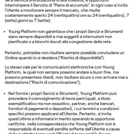
interrompere il Servizio di “Piano di accumulo”. In ogni caso si invita
l’Utente a monitorare sempre il mercato, che risulta
costantemente aperto 24 (ventiquattro) ore su 24 (ventiquattro), 7
(sette) giorni su 7 (sette);
Young Platform non garantisce che i propri Servizi e Strumenti
siano sempre disponibili e mai soggetti a interruzioni non
pianificate o a blocchi dovuti alla congestione della rete.
Pertanto, potrebbe non risultare sempre possibile concludere un
Ordine quando lo si desidera (“Rischio di disponibilità”).
Lo stesso vale per le comunicazioni elettroniche con Young
Platform, le quali non sempre possono andare a buon fine, ma
possono presentare ritardi, non risultare sicure o non arrivare mai a
destinazione (“Rischi di comunicazione”);
Nel fornire i propri Servizi e Strumenti, Young Platform può
prevedere il coinvolgimento di terze parti (quali, a titolo
esemplificativo ma non esaustivo, partner, anche bancari,
fornitori di pagamenti o depositari), i cui termini e condizioni
specifici possono applicarsi all’Utente. Pertanto, si invita
quest’ultimo a informarsi in merito operando le opportune
verifiche, nella consapevolezza che Young Platform non è
responsabile di eventuali perdite sofferte dall’Utente a causa
delle suddette terze parti (“Rischi di terze parti”). Young