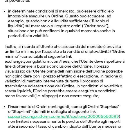
cripto-attività;
in determinate condizioni di mercato, può essere difficile o
impossibile eseguire un Ordine. Questo può accadere, ad
esempio, quando non c’è liquidità sufficiente (“Rischio di
liquidità”) sul mercato o sul registro ordini (“Order-book”),
situazione che può verificarsi in qualsiasi momento anche in
periodi di alta volatilità.
Inoltre, si ricorda all’Utente che a seconda del mercato è previsto
un limite minimo per l’acquisto e la vendita di cripto-attività (“Ordine
minimo”) consultabile al seguente link
exchange.youngplatform.com/fees, che l’Utente deve rispettare al
fine di ottenere la buona conclusione dell’Ordine. Il prezzo
visualizzato dall’Utente prima dell’immissione dell’Ordine potrebbe
non coincidere con il prezzo effettivo di esecuzione, in ragione di
variazioni di mercato intervenute durante il processo di
trasmissione ed esecuzione dell’Ordine. In condizioni di volatilità o
scarsa liquidità, l’Ordine potrebbe essere eseguito a condizioni
meno favorevoli (i.e. slippage) o non essere eseguito;
l’inserimento di Ordini contingenti, come gli Ordini “Stop-loss”
o “Stop-limit” (definiti in dettaglio al seguente link
support.youngplatform.com/hc/it/sections/360005550599
)
non limiterà necessariamente le perdite dell’Utente agli importi
attesi secondo il tasso di cambio indicato dall’Utente medesimo