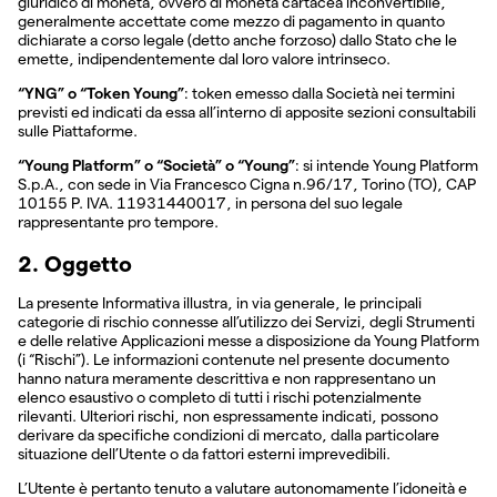
giuridico di moneta, ovvero di moneta cartacea inconvertibile,
generalmente accettate come mezzo di pagamento in quanto
dichiarate a corso legale (detto anche forzoso) dallo Stato che le
emette, indipendentemente dal loro valore intrinseco.
“YNG” o “Token Young”
: token emesso dalla Società nei termini
previsti ed indicati da essa all’interno di apposite sezioni consultabili
sulle Piattaforme.
“Young Platform” o “Società” o “Young”
: si intende Young Platform
S.p.A., con sede in Via Francesco Cigna n.96/17, Torino (TO), CAP
10155 P. IVA. 11931440017, in persona del suo legale
rappresentante pro tempore.
2. Oggetto
La presente Informativa illustra, in via generale, le principali
categorie di rischio connesse all’utilizzo dei Servizi, degli Strumenti
e delle relative Applicazioni messe a disposizione da Young Platform
(i “Rischi”). Le informazioni contenute nel presente documento
hanno natura meramente descrittiva e non rappresentano un
elenco esaustivo o completo di tutti i rischi potenzialmente
rilevanti. Ulteriori rischi, non espressamente indicati, possono
derivare da specifiche condizioni di mercato, dalla particolare
situazione dell’Utente o da fattori esterni imprevedibili.
L’Utente è pertanto tenuto a valutare autonomamente l’idoneità e