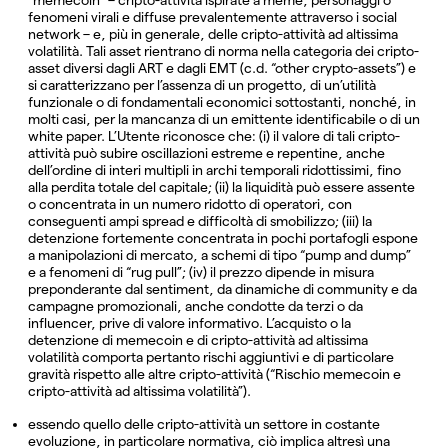
fenomeni virali e diffuse prevalentemente attraverso i social
network – e, più in generale, delle cripto-attività ad altissima
volatilità. Tali asset rientrano di norma nella categoria dei cripto-
asset diversi dagli ART e dagli EMT (c.d. “other crypto-assets”) e
si caratterizzano per l’assenza di un progetto, di un’utilità
funzionale o di fondamentali economici sottostanti, nonché, in
molti casi, per la mancanza di un emittente identificabile o di un
white paper. L’Utente riconosce che: (i) il valore di tali cripto-
attività può subire oscillazioni estreme e repentine, anche
dell’ordine di interi multipli in archi temporali ridottissimi, fino
alla perdita totale del capitale; (ii) la liquidità può essere assente
o concentrata in un numero ridotto di operatori, con
conseguenti ampi spread e difficoltà di smobilizzo; (iii) la
detenzione fortemente concentrata in pochi portafogli espone
a manipolazioni di mercato, a schemi di tipo “pump and dump”
e a fenomeni di “rug pull”; (iv) il prezzo dipende in misura
preponderante dal sentiment, da dinamiche di community e da
campagne promozionali, anche condotte da terzi o da
influencer, prive di valore informativo. L’acquisto o la
detenzione di memecoin e di cripto-attività ad altissima
volatilità comporta pertanto rischi aggiuntivi e di particolare
gravità rispetto alle altre cripto-attività (“Rischio memecoin e
cripto-attività ad altissima volatilità”).
essendo quello delle cripto-attività un settore in costante
evoluzione, in particolare normativa, ciò implica altresì una