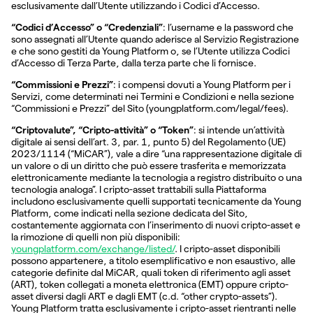
esclusivamente dall’Utente utilizzando i Codici d’Accesso.
“Codici d’Accesso” o “Credenziali”
: l’username e la password che
sono assegnati all’Utente quando aderisce al Servizio Registrazione
e che sono gestiti da Young Platform o, se l’Utente utilizza Codici
d’Accesso di Terza Parte, dalla terza parte che li fornisce.
“Commissioni e Prezzi”
: i compensi dovuti a Young Platform per i
Servizi, come determinati nei Termini e Condizioni e nella sezione
“Commissioni e Prezzi” del Sito (youngplatform.com/legal/fees).
“Criptovalute”, “Cripto-attività” o “Token”
: si intende un’attività
digitale ai sensi dell’art. 3, par. 1, punto 5) del Regolamento (UE)
2023/1114 (“MiCAR”), vale a dire “una rappresentazione digitale di
un valore o di un diritto che può essere trasferita e memorizzata
elettronicamente mediante la tecnologia a registro distribuito o una
tecnologia analoga”. I cripto-asset trattabili sulla Piattaforma
includono esclusivamente quelli supportati tecnicamente da Young
Platform, come indicati nella sezione dedicata del Sito,
costantemente aggiornata con l’inserimento di nuovi cripto-asset e
la rimozione di quelli non più disponibili:
youngplatform.com/exchange/listed/
. I cripto-asset disponibili
possono appartenere, a titolo esemplificativo e non esaustivo, alle
categorie definite dal MiCAR, quali token di riferimento agli asset
(ART), token collegati a moneta elettronica (EMT) oppure cripto-
asset diversi dagli ART e dagli EMT (c.d. “other crypto-assets”).
Young Platform tratta esclusivamente i cripto-asset rientranti nelle