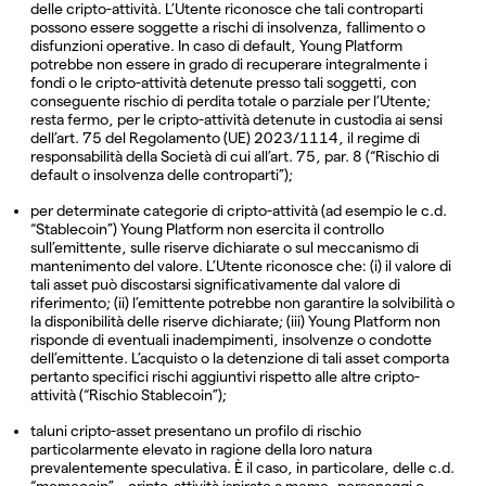
delle cripto-attività. L’Utente riconosce che tali controparti
possono essere soggette a rischi di insolvenza, fallimento o
disfunzioni operative. In caso di default, Young Platform
potrebbe non essere in grado di recuperare integralmente i
fondi o le cripto-attività detenute presso tali soggetti, con
conseguente rischio di perdita totale o parziale per l’Utente;
resta fermo, per le cripto-attività detenute in custodia ai sensi
dell’art. 75 del Regolamento (UE) 2023/1114, il regime di
responsabilità della Società di cui all’art. 75, par. 8 (“Rischio di
default o insolvenza delle controparti”);
per determinate categorie di cripto-attività (ad esempio le c.d.
“Stablecoin”) Young Platform non esercita il controllo
sull’emittente, sulle riserve dichiarate o sul meccanismo di
mantenimento del valore. L’Utente riconosce che: (i) il valore di
tali asset può discostarsi significativamente dal valore di
riferimento; (ii) l’emittente potrebbe non garantire la solvibilità o
la disponibilità delle riserve dichiarate; (iii) Young Platform non
risponde di eventuali inadempimenti, insolvenze o condotte
dell’emittente. L’acquisto o la detenzione di tali asset comporta
pertanto specifici rischi aggiuntivi rispetto alle altre cripto-
attività (“Rischio Stablecoin”);
taluni cripto-asset presentano un profilo di rischio
particolarmente elevato in ragione della loro natura
prevalentemente speculativa. È il caso, in particolare, delle c.d.
“memecoin” – cripto-attività ispirate a meme, personaggi o