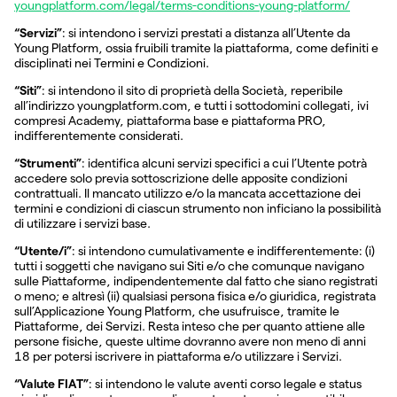
youngplatform.com/legal/terms-conditions-young-platform/
“Servizi”
: si intendono i servizi prestati a distanza all’Utente da
Young Platform, ossia fruibili tramite la piattaforma, come definiti e
disciplinati nei Termini e Condizioni.
“Siti”
: si intendono il sito di proprietà della Società, reperibile
all’indirizzo youngplatform.com, e tutti i sottodomini collegati, ivi
compresi Academy, piattaforma base e piattaforma PRO,
indifferentemente considerati.
“Strumenti”
: identifica alcuni servizi specifici a cui l’Utente potrà
accedere solo previa sottoscrizione delle apposite condizioni
contrattuali. Il mancato utilizzo e/o la mancata accettazione dei
termini e condizioni di ciascun strumento non inficiano la possibilità
di utilizzare i servizi base.
“Utente/i”
: si intendono cumulativamente e indifferentemente: (i)
tutti i soggetti che navigano sui Siti e/o che comunque navigano
sulle Piattaforme, indipendentemente dal fatto che siano registrati
o meno; e altresì (ii) qualsiasi persona fisica e/o giuridica, registrata
sull’Applicazione Young Platform, che usufruisce, tramite le
Piattaforme, dei Servizi. Resta inteso che per quanto attiene alle
persone fisiche, queste ultime dovranno avere non meno di anni
18 per potersi iscrivere in piattaforma e/o utilizzare i Servizi.
“Valute FIAT”
: si intendono le valute aventi corso legale e status