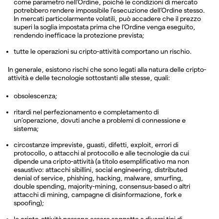
come parametro nell’Ordine, poiché le condizioni di mercato
potrebbero rendere impossibile l’esecuzione dell’Ordine stesso.
In mercati particolarmente volatili, può accadere che il prezzo
superi la soglia impostata prima che l’Ordine venga eseguito,
rendendo inefficace la protezione prevista;
tutte le operazioni su cripto-attività comportano un rischio.
In generale, esistono rischi che sono legati alla natura delle cripto-
attività e delle tecnologie sottostanti alle stesse, quali:
obsolescenza;
ritardi nel perfezionamento e completamento di
un’operazione, dovuti anche a problemi di connessione e
sistema;
circostanze impreviste, guasti, difetti, exploit, errori di
protocollo, o attacchi al protocollo e alle tecnologie da cui
dipende una cripto-attività (a titolo esemplificativo ma non
esaustivo: attacchi sibillini, social engineering, distributed
denial of service, phishing, hacking, malware, smurfing,
double spending, majority-mining, consensus-based o altri
attacchi di mining, campagne di disinformazione, fork e
spoofing);
le cripto-attività possono essere soggette a diversi tipi di