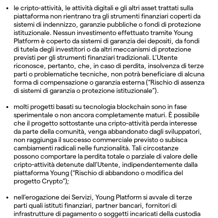
le cripto-attività, le attività digitali e gli altri asset trattati sulla
piattaforma non rientrano tra gli strumenti finanziari coperti da
sistemi di indennizzo, garanzie pubbliche o fondi di protezione
istituzionale. Nessun investimento effettuato tramite Young
Platform è coperto da sistemi di garanzia dei depositi, da fondi
di tutela degli investitori o da altri meccanismi di protezione
previsti per gli strumenti finanziari tradizionali. L’Utente
riconosce, pertanto, che, in caso di perdita, insolvenza di terze
parti o problematiche tecniche, non potrà beneficiare di alcuna
forma di compensazione o garanzia esterna (“Rischio di assenza
di sistemi di garanzia o protezione istituzionale”).
molti progetti basati su tecnologia blockchain sono in fase
sperimentale o non ancora completamente maturi. È possibile
che il progetto sottostante una cripto-attività perda interesse
da parte della comunità, venga abbandonato dagli sviluppatori,
non raggiunga il successo commerciale previsto o subisca
cambiamenti radicali nelle funzionalità. Tali circostanze
possono comportare la perdita totale o parziale di valore delle
cripto-attività detenute dall’Utente, indipendentemente dalla
piattaforma Young (“Rischio di abbandono o modifica del
progetto Crypto”);
nell’erogazione dei Servizi, Young Platform si avvale di terze
parti quali istituti finanziari, partner bancari, fornitori di
infrastrutture di pagamento o soggetti incaricati della custodia