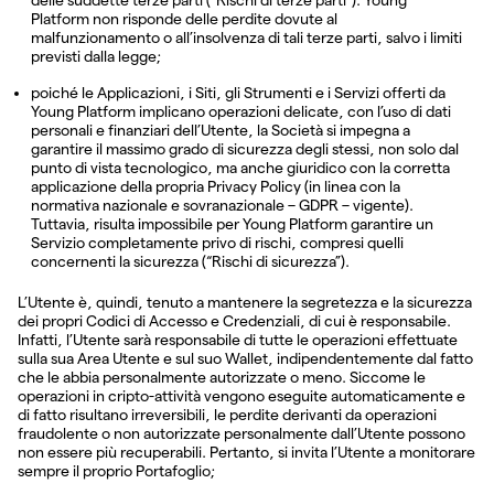
Platform non risponde delle perdite dovute al
malfunzionamento o all’insolvenza di tali terze parti, salvo i limiti
previsti dalla legge;
poiché le Applicazioni, i Siti, gli Strumenti e i Servizi offerti da
Young Platform implicano operazioni delicate, con l’uso di dati
personali e finanziari dell’Utente, la Società si impegna a
garantire il massimo grado di sicurezza degli stessi, non solo dal
punto di vista tecnologico, ma anche giuridico con la corretta
applicazione della propria Privacy Policy (in linea con la
normativa nazionale e sovranazionale – GDPR – vigente).
Tuttavia, risulta impossibile per Young Platform garantire un
Servizio completamente privo di rischi, compresi quelli
concernenti la sicurezza (“Rischi di sicurezza”).
L’Utente è, quindi, tenuto a mantenere la segretezza e la sicurezza
dei propri Codici di Accesso e Credenziali, di cui è responsabile.
Infatti, l’Utente sarà responsabile di tutte le operazioni effettuate
sulla sua Area Utente e sul suo Wallet, indipendentemente dal fatto
che le abbia personalmente autorizzate o meno. Siccome le
operazioni in cripto-attività vengono eseguite automaticamente e
di fatto risultano irreversibili, le perdite derivanti da operazioni
fraudolente o non autorizzate personalmente dall’Utente possono
non essere più recuperabili. Pertanto, si invita l’Utente a monitorare
sempre il proprio Portafoglio;