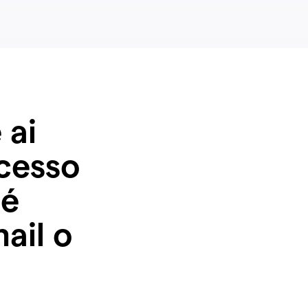
 ai
ccesso
né
ail o