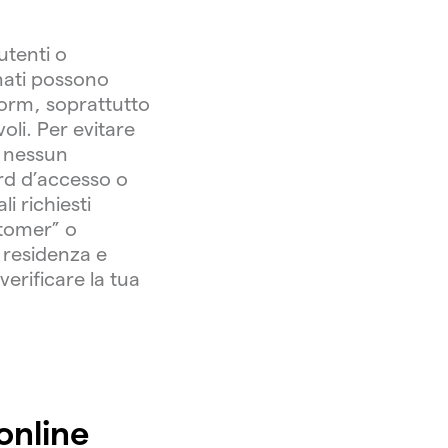
utenti o
onati possono
tform, soprattutto
oli. Per evitare
e nessun
ord d’accesso o
i richiesti
stomer” o
i residenza e
verificare la tua
online