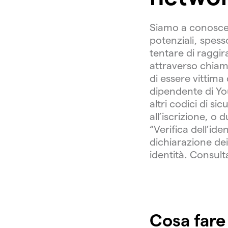
Siamo a conoscenz
potenziali, spess
tentare di raggir
attraverso chiama
di essere vittim
dipendente di You
altri codici di s
all’iscrizione, o
“Verifica dell’ide
dichiarazione dei
identità. Consult
Cosa fare 