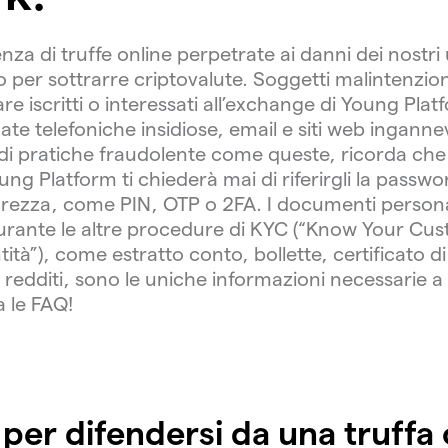
a di truffe online perpetrate ai danni dei nostri 
o per sottrarre criptovalute. Soggetti malintenzi
are iscritti o interessati all’exchange di Young Pla
te telefoniche insidiose, email e siti web ingannev
a di pratiche fraudolente come queste, ricorda ch
ng Platform ti chiederà mai di riferirgli la passw
icurezza, come PIN, OTP o 2FA. I documenti personal
 durante le altre procedure di KYC (“Know Your Cu
ntità”), come estratto conto, bollette, certificato d
 redditi, sono le uniche informazioni necessarie a 
a le FAQ!
per difendersi da una truffa 