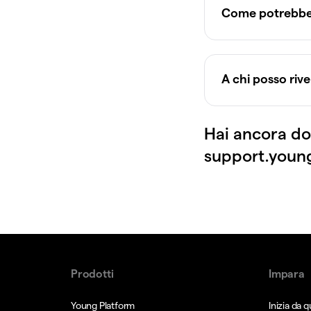
Come potrebber
A chi posso riv
Hai ancora do
support.youn
Prodotti
Impara
Young Platform
Inizia da q