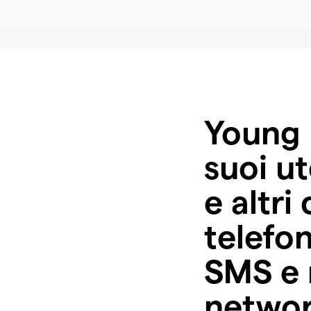
Young 
suoi ut
e altri
telefo
SMS e 
networ