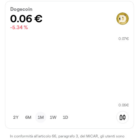
Dogecoin
0.06
€
-5.34 %
0.07
€
0.06
€
2Y
6M
1M
1W
1D
In conformità all’articolo 66, paragrafo 3, del MiCAR, gli utenti sono