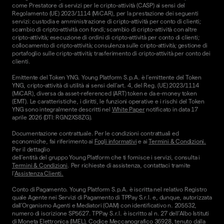
come Prestatore di servizi per le cripto-attività (CASP) ai sensi del
Regolamento (UE) 2023/1114 (MiCAR), per la prestazione dei seguenti
servizi: custodia e amministrazione di cripto-attività per conto di clienti;
scambio di cripto-attività con fondi; scambio di cripto-attività con altre
cripto-attività; esecuzione di ordini di cripto-attività per conto di clienti;
collocamento di cripto-attività; consulenza sulle cripto-attività; gestione di
portafoglio sulle cripto-attività; trasferimento di cripto-attività per conto dei
clienti.
Emittente del Token YNG. Young Platform S.p.A. è l'emittente del Token
YNG, cripto-attività di utilità ai sensi dell'art. 4, del Reg. (UE) 2023/1114
(MiCAR), diversa da asset-referenced (ART) token e da e-money token
(EMT). Le caratteristiche, i diritti, le funzioni operative e i rischi del Token
YNG sono integralmente descritti nel
White Paper
notificato in data 17
aprile 2026 (DTI: RGN2XS8ZG).
Documentazione contrattuale. Per le condizioni contrattuali ed
economiche, fai riferimento ai
Fogli informativi
e ai
Termini & Condizioni.
Per il dettaglio
dell'entità del gruppo Young Platform che ti fornisce i servizi, consulta i
Termini & Condizioni
. Per richieste di assistenza, contattaci tramite
l'
Assistenza Clienti.
Conto di Pagamento. Young Platform S.p.A. è iscritta nel relativo Registro
quale Agente nei Servizi di Pagamento di TPPay S.r.l. e, dunque, autorizzata
dall’Organismo Agenti e Mediatori (OAM) con identificativo n. 205532,
numero di iscrizione SP5627. TPPay S.r.l. è iscritto al n. 27 dell’Albo Istituti
di Moneta Elettronica (IMEL), Codice Meccanografico 36928, tenuto dalla