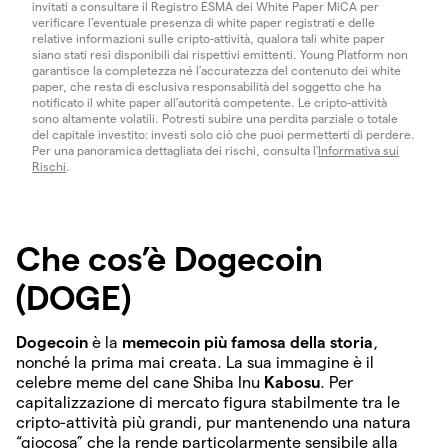
invitati a consultare il Registro ESMA dei White Paper MiCA per
verificare l’eventuale presenza di white paper registrati e delle
relative informazioni sulle cripto-attività, qualora tali white paper
siano stati resi disponibili dai rispettivi emittenti. Young Platform non
garantisce la completezza né l’accuratezza del contenuto dei white
paper, che resta di esclusiva responsabilità del soggetto che ha
notificato il white paper all’autorità competente. Le cripto-attività
sono altamente volatili. Potresti subire una perdita parziale o totale
del capitale investito: investi solo ciò che puoi permetterti di perdere.
Per una panoramica dettagliata dei rischi, consulta l'
Informativa sui
Rischi
.
Che cos’è Dogecoin
(DOGE)
Dogecoin
è la
memecoin più famosa della storia
,
nonché la prima mai creata. La sua immagine è il
celebre meme del cane Shiba Inu
Kabosu
. Per
capitalizzazione di mercato figura stabilmente tra le
cripto-attività più grandi, pur mantenendo una natura
“giocosa” che la rende particolarmente sensibile alla