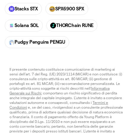
Stacks STX
SPX6900 SPX
Solana SOL
THORChain RUNE
Pudgy Penguins PENGU
Il presente contenuto costituisce comunicazione di marketing ai
sensi dell'art. 7 del Reg. (UE) 2023/1114 (MiCAR) e non costituisce: (i)
consulenza sulle cripto-attività ex art. 80 MiCAR; (ii) gestione di
portafogli ex art. 81 MiCAR; (iii) raccomandazione personalizzata. Le
cripto-attività sono soggette ai rischi descritti nell'
Informativa
Generale sui Rischi
; comportano un rischio significativo di perdita
anche integrale del capitale impiegato. L’utente è invitato a compiere
valutazioni autonome e consapevoli, consultando i
Termini e
Condizioni
e, se del caso, rivolgendosi a un consulente professionale
qualificato, prima di adottare qualsiasi decisione di natura economica
o finanziaria. Il conto di pagamento offerto da Young Platform è
disciplinato dal D.Lgs. 11/2010 e non può essere equiparato a un
conto corrente bancario; pertanto, non beneficia delle garanzie
previste per i depositi presso istituti bancari. L’utente è invitato a