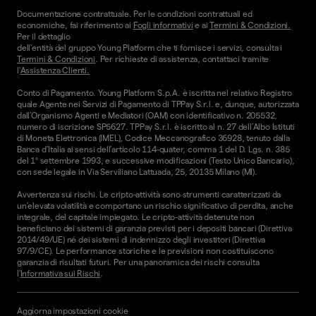
Documentazione contrattuale. Per le condizioni contrattuali ed
economiche, fai riferimento ai
Fogli informativi
e ai
Termini & Condizioni.
Per il dettaglio
dell'entità del gruppo Young Platform che ti fornisce i servizi, consulta i
Termini & Condizioni
. Per richieste di assistenza, contattaci tramite
l'
Assistenza Clienti.
Conto di Pagamento. Young Platform S.p.A. è iscritta nel relativo Registro
quale Agente nei Servizi di Pagamento di TPPay S.r.l. e, dunque, autorizzata
dall’Organismo Agenti e Mediatori (OAM) con identificativo n. 205532,
numero di iscrizione SP5627. TPPay S.r.l. è iscritto al n. 27 dell’Albo Istituti
di Moneta Elettronica (IMEL), Codice Meccanografico 36928, tenuto dalla
Banca d’Italia ai sensi dell’articolo 114-quater, comma 1 del D. Lgs. n. 385
del 1° settembre 1993, e successive modificazioni (Testo Unico Bancario),
con sede legale in Via Serviliano Lattuada, 25, 20135 Milano (MI).
Avvertenza sui rischi. Le cripto-attività sono strumenti caratterizzati da
un'elevata volatilità e comportano un rischio significativo di perdita, anche
integrale, del capitale impiegato. Le cripto-attività detenute non
beneficiano dei sistemi di garanzia previsti per i depositi bancari (Direttiva
2014/49/UE) né dei sistemi di indennizzo degli investitori (Direttiva
97/9/CE). Le performance storiche e le previsioni non costituiscono
garanzia di risultati futuri. Per una panoramica dei rischi consulta
l'
Informativa sui Rischi
.
Aggiorna impostazioni cookie