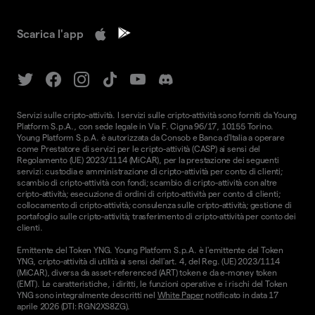
Scarica l'app
Servizi sulle cripto-attività. I servizi sulle cripto-attività sono forniti da Young
Platform S.p.A., con sede legale in Via F. Cigna 96/17, 10155 Torino.
Young Platform S.p.A. è autorizzata da Consob e Banca d'Italia a operare
come Prestatore di servizi per le cripto-attività (CASP) ai sensi del
Regolamento (UE) 2023/1114 (MiCAR), per la prestazione dei seguenti
servizi: custodia e amministrazione di cripto-attività per conto di clienti;
scambio di cripto-attività con fondi; scambio di cripto-attività con altre
cripto-attività; esecuzione di ordini di cripto-attività per conto di clienti;
collocamento di cripto-attività; consulenza sulle cripto-attività; gestione di
portafoglio sulle cripto-attività; trasferimento di cripto-attività per conto dei
clienti.
Emittente del Token YNG. Young Platform S.p.A. è l'emittente del Token
YNG, cripto-attività di utilità ai sensi dell'art. 4, del Reg. (UE) 2023/1114
(MiCAR), diversa da asset-referenced (ART) token e da e-money token
(EMT). Le caratteristiche, i diritti, le funzioni operative e i rischi del Token
YNG sono integralmente descritti nel
White Paper
notificato in data 17
aprile 2026 (DTI: RGN2XS8ZG).