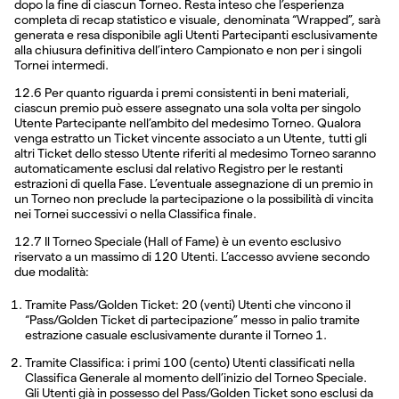
dopo la fine di ciascun Torneo. Resta inteso che l’esperienza
completa di recap statistico e visuale, denominata “Wrapped”, sarà
generata e resa disponibile agli Utenti Partecipanti esclusivamente
alla chiusura definitiva dell’intero Campionato e non per i singoli
Tornei intermedi.
12.6 Per quanto riguarda i premi consistenti in beni materiali,
ciascun premio può essere assegnato una sola volta per singolo
Utente Partecipante nell’ambito del medesimo Torneo. Qualora
venga estratto un Ticket vincente associato a un Utente, tutti gli
altri Ticket dello stesso Utente riferiti al medesimo Torneo saranno
automaticamente esclusi dal relativo Registro per le restanti
estrazioni di quella Fase. L’eventuale assegnazione di un premio in
un Torneo non preclude la partecipazione o la possibilità di vincita
nei Tornei successivi o nella Classifica finale.
12.7 Il Torneo Speciale (Hall of Fame) è un evento esclusivo
riservato a un massimo di 120 Utenti. L’accesso avviene secondo
due modalità:
Tramite Pass/Golden Ticket: 20 (venti) Utenti che vincono il
“Pass/Golden Ticket di partecipazione” messo in palio tramite
estrazione casuale esclusivamente durante il Torneo 1.
Tramite Classifica: i primi 100 (cento) Utenti classificati nella
Classifica Generale al momento dell’inizio del Torneo Speciale.
Gli Utenti già in possesso del Pass/Golden Ticket sono esclusi da