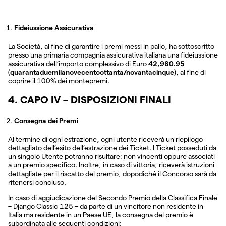
Fideiussione Assicurativa
La Società, al fine di garantire i premi messi in palio, ha sottoscritto
presso una primaria compagnia assicurativa italiana una fideiussione
assicurativa dell’importo complessivo di Euro
42,980.95
(
quarantaduemilanovecentoottanta/novantacinque
), al fine di
coprire il 100% dei montepremi.
4. CAPO IV – DISPOSIZIONI FINALI
Consegna dei Premi
Al termine di ogni estrazione, ogni utente riceverà un riepilogo
dettagliato dell’esito dell’estrazione dei Ticket. I Ticket posseduti da
un singolo Utente potranno risultare: non vincenti oppure associati
a un premio specifico. Inoltre, in caso di vittoria, riceverà istruzioni
dettagliate per il riscatto del premio, dopodiché il Concorso sarà da
ritenersi concluso.
In caso di aggiudicazione del Secondo Premio della Classifica Finale
– Django Classic 125 – da parte di un vincitore non residente in
Italia ma residente in un Paese UE, la consegna del premio è
subordinata alle seguenti condizioni: