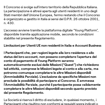
Il Concorso si svolge sull’intero territorio della Repubblica Italiana.
La partecipazione è altresì aperta agli utenti residenti in uno degli
Stati membri dell’Unione Europea, fermo restando che il Concorso
è organizzato e gestito in Italia ai sensi del D.P.R. 26 ottobre 2001,
n. 430.
L’accesso avviene tramite la piattaforma digitale “Young Platform”,
disponibile tramite applicazione mobile, secondo le condizioni
stabilite nel presente Regolamento.
Limitazioni per Utenti UE non residenti in Italia e Account Business
I Partecipanti che, per ragioni legate alla loro residenza o allo
status del loro account, non possano completare l’apertura del
conto di pagamento di Young Platform saranno
automaticamente esclusi dalle Missioni (“Quest”) che richiedono
tali attività, comprese le Missioni legate al conto e alla carta, ma
potranno comunque completare le altre Missioni disponibili
(Ammissibilità Parziale). L’esclusione da specifiche Missioni non
preclude la possibilità di partecipare al Concorso. È ammessa
l’Ammissibilità Parziale, purché il partecipante possa validamente
completare le altre Missioni disponibili secondo quanto previsto
dal presente Regolamento.
La Società si riserva il diritto di escludere, in qualsiasi momento, i
Partecipanti che risultino non conformi ai requisiti sopra indicati o