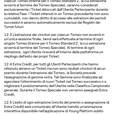
ciascun Torneo (tranne per il Torneo Standard 2, la cui estrazione
avverrà al termine del Torneo Speciale), saranno considerati
esclusivamente i Ticket sbloccati dall’Utente Partecipante durante
la relativa Fase. I Ticket ottenuti in un Torneo precedente non sono
cumulabili, non danno diritto di accesso alle estrazioni dei periodi
successivi e saranno automaticamente esclusi dai Registri dei
Tornei futuri.
12.3 L’estrazione dei vincitori per ciascun Torneo non avverrà in
un’unica sessione finale, bensì sarà effettuata al termine di ogni
singolo Torneo (tranne per il Torneo Standard 2, la cui estrazione
avverrà al termine del Torneo Speciale). Al termine di ogni
estrazione, ogni Utente riceverà all’interno della piattaforma un
riepilogo dell’esito dei propri Ticket.
12.4 Extra Credit: per tutti gli Utenti Partecipanti che hanno
ottenuto almeno un Ticket ma non sono risultati vincitori di alcun
premio durante l’estrazione del Torneo, la Società prevede
l’assegnazione di gemme extra. Tali Gemme sono finalizzate ad
agevolare l’ottenimento di nuovi Ticket nel Torneo successivo o a
migliorare il posizionamento dell’Utente nella Classifica Campionato
generale. Durante il Torneo Speciale non verranno assegnati Extra
Credit.
12.5 L’esito di ogni estrazione (vincita del premio o assegnazione di
Extra Credit) sarà comunicato all’Utente tramite un’animazione
interattiva disponibile nell’applicazione di Young Platform subito