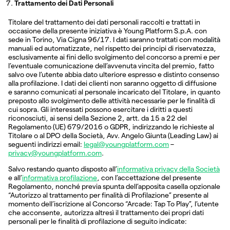
Trattamento dei Dati Personali
Titolare del trattamento dei dati personali raccolti e trattati in
occasione della presente iniziativa è Young Platform S.p.A. con
sede in Torino, Via Cigna 96/17. I dati saranno trattati con modalità
manuali ed automatizzate, nel rispetto dei principi di riservatezza,
esclusivamente ai fini dello svolgimento del concorso a premi e per
l’eventuale comunicazione dell’avvenuta vincita del premio, fatto
salvo ove l’utente abbia dato ulteriore espresso e distinto consenso
alla profilazione. I dati dei clienti non saranno oggetto di diffusione
e saranno comunicati al personale incaricato del Titolare, in quanto
preposto allo svolgimento delle attività necessarie per le finalità di
cui sopra. Gli interessati possono esercitare i diritti a questi
riconosciuti, ai sensi della Sezione 2, artt. da 15 a 22 del
Regolamento (UE) 679/2016 o GDPR, indirizzando le richieste al
Titolare o al DPO della Società, Avv. Angelo Giunta (Leading Law) ai
seguenti indirizzi email:
legal@youngplatform.com
–
privacy@youngplatform.com
.
Salvo restando quanto disposto all’
informativa privacy della Società
e all’
informativa profilazione
, con l’accettazione del presente
Regolamento, nonché previa spunta dell’apposita casella opzionale
“Autorizzo al trattamento per finalità di Profilazione” presente al
momento dell’iscrizione al Concorso “Arcade: Tap To Play”, l’utente
che acconsente, autorizza altresì il trattamento dei propri dati
personali per le finalità di profilazione di seguito indicate: