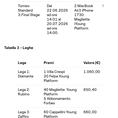
Torneo
Dal
2 MacBook
5.535,0
Standard
22.06.2026
Air3 iPhone
3:
Final Stage
ad ore
1730
14:01 al
Magliette
20.07.2026
ìYoung
ad ore
Platform
14:00.
Tabella 3 – Leghe
Lega
Premi
Valore (€)
Lega 1:
1 Villa Crespi
1.060,00
Diamante
20 Felpa Young
Platform
Lega 2:
40 Magliette Young
850,40
Rubino
Platform
5 Abbonamento
Forbes
Lega 3:
60 Cappellini Young
660,00
Zaffiro
Platform