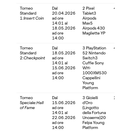
Torneo
Dal
2 Pixel
4.580,3
Standard
20.04.2026
Tablet3
1:
Insert Coin
ad ore
Airpods
14:01 al
Max5
18.05.2026
Airpods 430
ad ore
Magliette YP
14:00
Torneo
Dal
3 PlayStation
4.566,9
Standard
18.05.2026
52 Nintendo
2:
Checkpoint
ad ore
Switch3
14:01 al
Cuffie Sony
15.06.2026
WH-
ad ore
1000XM530
14:00
Cappellini
Young
Platform
Torneo
Dal
3 Gioielli
2.748,0
Speciale:
Hall
15.06.2026
d’Oro
of Fame
ad ore
(Lingotto
14:01 al
della Fortuna
22.06.2026
Unoaerre)20
ad ore
Felpa Young
14:00
Platform