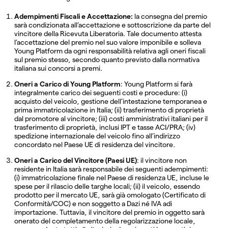
Adempimenti Fiscali e Accettazione:
la consegna del premio
sarà condizionata all’accettazione e sottoscrizione da parte del
vincitore della Ricevuta Liberatoria. Tale documento attesta
l’accettazione del premio nel suo valore imponibile e solleva
Young Platform da ogni responsabilità relativa agli oneri fiscali
sul premio stesso, secondo quanto previsto dalla normativa
italiana sui concorsi a premi.
Oneri a Carico di Young Platform
: Young Platform si farà
integralmente carico dei seguenti costi e procedure: (i)
acquisto del veicolo, gestione dell’intestazione temporanea e
prima immatricolazione in Italia; (ii) trasferimento di proprietà
dal promotore al vincitore; (iii) costi amministrativi italiani per il
trasferimento di proprietà, inclusi IPT e tasse ACI/PRA; (iv)
spedizione internazionale del veicolo fino all’indirizzo
concordato nel Paese UE di residenza del vincitore.
Oneri a Carico del Vincitore (Paesi UE)
: il vincitore non
residente in Italia sarà responsabile dei seguenti adempimenti:
(i) immatricolazione finale nel Paese di residenza UE, incluse le
spese per il rilascio delle targhe locali; (ii) il veicolo, essendo
prodotto per il mercato UE, sarà già omologato (Certificato di
Conformità/COC) e non soggetto a Dazi né IVA adi
importazione. Tuttavia, il vincitore del premio in oggetto sarà
onerato del completamento della regolarizzazione locale,