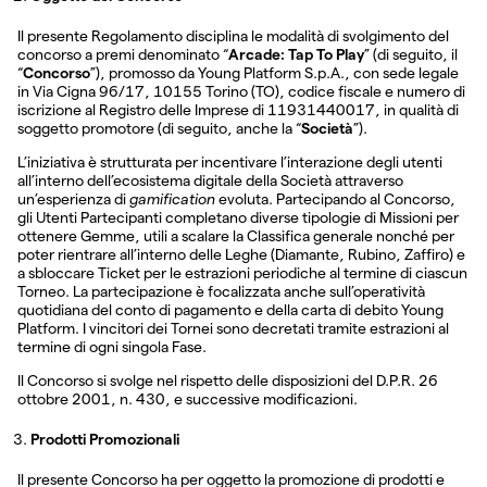
Il presente Regolamento disciplina le modalità di svolgimento del
concorso a premi denominato “
Arcade: Tap To Play
” (di seguito, il
“
Concorso
”), promosso da Young Platform S.p.A., con sede legale
in Via Cigna 96/17, 10155 Torino (TO), codice fiscale e numero di
iscrizione al Registro delle Imprese di 11931440017, in qualità di
soggetto promotore (di seguito, anche la “
Società
”).
L’iniziativa è strutturata per incentivare l’interazione degli utenti
all’interno dell’ecosistema digitale della Società attraverso
un’esperienza di
gamification
evoluta. Partecipando al Concorso,
gli Utenti Partecipanti completano diverse tipologie di Missioni per
ottenere Gemme, utili a scalare la Classifica generale nonché per
poter rientrare all’interno delle Leghe (Diamante, Rubino, Zaffiro) e
a sbloccare Ticket per le estrazioni periodiche al termine di ciascun
Torneo. La partecipazione è focalizzata anche sull’operatività
quotidiana del conto di pagamento e della carta di debito Young
Platform. I vincitori dei Tornei sono decretati tramite estrazioni al
termine di ogni singola Fase.
Il Concorso si svolge nel rispetto delle disposizioni del D.P.R. 26
ottobre 2001, n. 430, e successive modificazioni.
Prodotti Promozionali
Il presente Concorso ha per oggetto la promozione di prodotti e