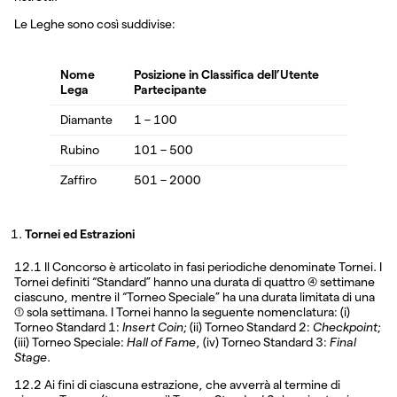
Le Leghe sono così suddivise:
Nome
Posizione in Classifica dell’Utente
Lega
Partecipante
Diamante
1 – 100
Rubino
101 – 500
Zaffiro
501 – 2000
Tornei ed Estrazioni
12.1 Il Concorso è articolato in fasi periodiche denominate Tornei. I
Tornei definiti “Standard” hanno una durata di quattro (4) settimane
ciascuno, mentre il “Torneo Speciale” ha una durata limitata di una
(1) sola settimana. I Tornei hanno la seguente nomenclatura: (i)
Torneo Standard 1:
Insert Coin
; (ii) Torneo Standard 2:
Checkpoint
;
(iii) Torneo Speciale:
Hall of Fame
, (iv) Torneo Standard 3:
Final
Stage
.
12.2 Ai fini di ciascuna estrazione, che avverrà al termine di