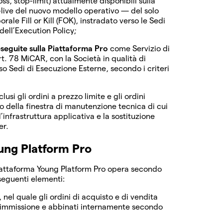
oss, stop-limit) attualmente disponibili sulla
-live del nuovo modello operativo — del solo
ale Fill or Kill (FOK), instradato verso le Sedi
dell’Execution Policy;
eseguite sulla Piattaforma Pro
come Servizio di
rt. 78 MiCAR, con la Società in qualità di
rso Sedi di Esecuzione Esterne, secondo i criteri
inclusi gli ordini a prezzo limite e gli ordini
 della finestra di manutenzione tecnica di cui
’infrastruttura applicativa e la sostituzione
er.
oung Platform Pro
a piattaforma Young Platform Pro opera secondo
seguenti elementi:
, nel quale gli ordini di acquisto e di vendita
i immissione e abbinati internamente secondo