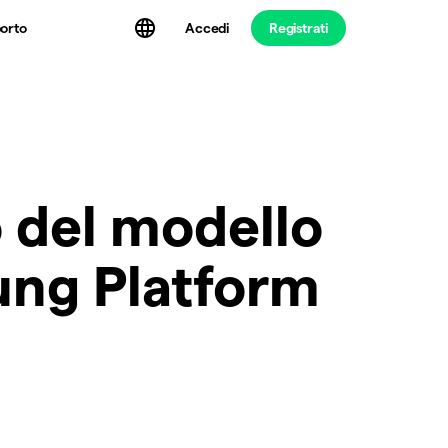
Accedi
Registrati
orto
 del modello
ung Platform