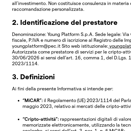
all’investimento. Non costituisce consulenza in materia 
raccomandazione personalizzata.
2. Identificazione del prestatore
Denominazione: Young Platform S.p.A. Sede legale: Via 
fiscale, P.IVA e numero di iscrizione al Registro delle
youngplatform@pec.it Sito web istituzionale:
youngpla
Autorizzata come prestatore di servizi per le cripto-atti
30/06/2026 ai sensi dell’art. 16, comma 1, del D.Lgs. 
2023/1114.
3. Definizioni
Ai fini della presente Informativa si intende per:
“MiCAR”:
il Regolamento (UE) 2023/1114 del Parla
maggio 2023, relativo ai mercati delle cripto-attivi
“Cripto-attività”:
rappresentazioni digitali di valore
memorizzate elettronicamente, utilizzando la tecno
analoghe, ai sensi dell’art. 3, par. 1, n. 5 MiCAR;