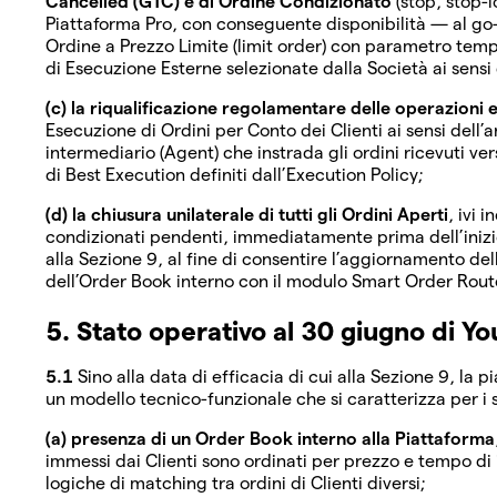
Cancelled (GTC) e di Ordine Condizionato
(stop, stop-l
Piattaforma Pro, con conseguente disponibilità — al go
Ordine a Prezzo Limite (limit order) con parametro tempor
di Esecuzione Esterne selezionate dalla Società ai sensi 
(c) la riqualificazione regolamentare delle operazioni 
Esecuzione di Ordini per Conto dei Clienti ai sensi dell’a
intermediario (Agent) che instrada gli ordini ricevuti ve
di Best Execution definiti dall’Execution Policy;
(d) la chiusura unilaterale di tutti gli Ordini Aperti
, ivi 
condizionati pendenti, immediatamente prima dell’inizio
alla Sezione 9, al fine di consentire l’aggiornamento dell
dell’Order Book interno con il modulo Smart Order Rout
5. Stato operativo al 30 giugno di Y
5.1
Sino alla data di efficacia di cui alla Sezione 9, l
un modello tecnico-funzionale che si caratterizza per i 
(a) presenza di un Order Book interno alla Piattaforma
immessi dai Clienti sono ordinati per prezzo e tempo d
logiche di matching tra ordini di Clienti diversi;