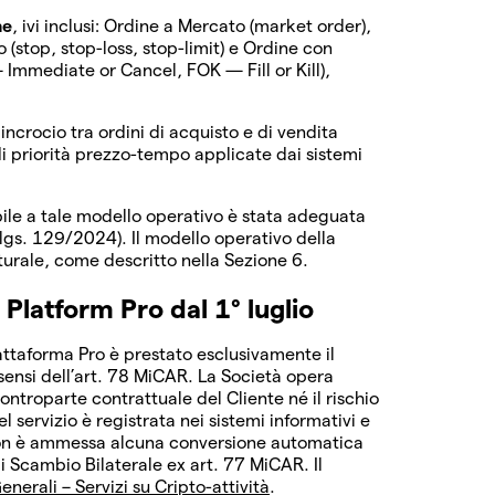
ne
, ivi inclusi: Ordine a Mercato (market order),
 (stop, stop-loss, stop-limit) e Ordine con
Immediate or Cancel, FOK — Fill or Kill),
’incrocio tra ordini di acquisto e di vendita
di priorità prezzo-tempo applicate dai sistemi
abile a tale modello operativo è stata adeguata
.lgs. 129/2024). Il modello operativo della
tturale, come descritto nella Sezione 6.
Platform Pro dal 1° luglio
attaforma Pro è prestato esclusivamente il
 sensi dell’art. 78 MiCAR. La Società opera
ontroparte contrattuale del Cliente né il rischio
 servizio è registrata nei sistemi informativi e
. Non è ammessa alcuna conversione automatica
i Scambio Bilaterale ex art. 77 MiCAR. Il
nerali – Servizi su Cripto-attività
.