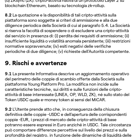
(d) ZKsync (ZK): cripto-attività nativa di un protocollo Layer 2 su
blockchain Ethereum, basato su tecnologia zk-rollup.
8.2
La quotazione e la disponibilità di tali cripto-attività sulla
piattaforma sono soggette ai criteri di ammissione e alla due
diligence periodica della Società di cui al paragrafo 5.4. La Società
si riserva la facoltà di sospendere o di escludere una cripto-attività
dal servizio in presenza di: (i) perdita dei requisiti di ammissione; (ii)
insufficiente liquidità o volatilità anomala persistente; (iii) restrizioni
normative sopravvenute; (iv) esiti negativi delle verifiche
periodiche di due diligence; (v) richieste dell’Autorità competente.
9. Rischi e avvertenze
9.1
La presente Informativa descrive un aggiornamento operativo
del perimetro delle coppie di scambio offerte dalla Società sulla
piattaforma Young Platform Pro. La modifica non incide sulle
caratteristiche tecniche, sui diritti e sulle funzioni delle cripto-
attività di base interessate (LINEA, OP, WLD, ZK), né sullo stato del
Token USDC quale e-money token ai sensi del MiCAR.
9.2
L’Utente prende atto che, in conseguenza della chiusura
definitiva delle coppie -USDC e dell’apertura delle corrispondenti
coppie -EUR, i prezzi di mercato delle cripto-attività di base
potranno essere espressi in Euro anziché in USDC. Tale circostanza
può comportare differenze percettive sul livello dei prezzi e sulla
profondità del registro, in funzione delle dinamiche di liquidità delle