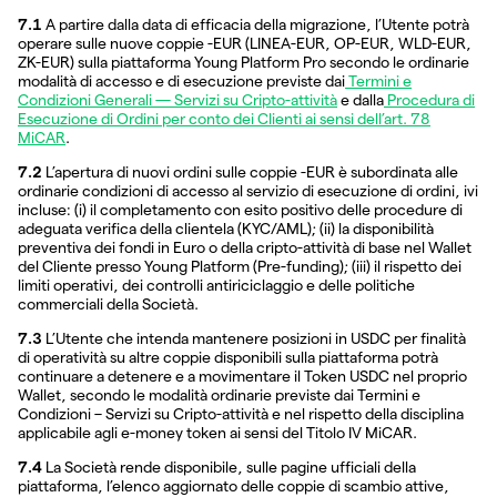
7.1
A partire dalla data di efficacia della migrazione, l’Utente potrà
operare sulle nuove coppie -EUR (LINEA-EUR, OP-EUR, WLD-EUR,
ZK-EUR) sulla piattaforma Young Platform Pro secondo le ordinarie
modalità di accesso e di esecuzione previste dai
Termini e
Condizioni Generali — Servizi su Cripto-attività
e dalla
Procedura di
Esecuzione di Ordini per conto dei Clienti ai sensi dell’art. 78
MiCAR
.
7.2
L’apertura di nuovi ordini sulle coppie -EUR è subordinata alle
ordinarie condizioni di accesso al servizio di esecuzione di ordini, ivi
incluse: (i) il completamento con esito positivo delle procedure di
adeguata verifica della clientela (KYC/AML); (ii) la disponibilità
preventiva dei fondi in Euro o della cripto-attività di base nel Wallet
del Cliente presso Young Platform (Pre-funding); (iii) il rispetto dei
limiti operativi, dei controlli antiriciclaggio e delle politiche
commerciali della Società.
7.3
L’Utente che intenda mantenere posizioni in USDC per finalità
di operatività su altre coppie disponibili sulla piattaforma potrà
continuare a detenere e a movimentare il Token USDC nel proprio
Wallet, secondo le modalità ordinarie previste dai Termini e
Condizioni – Servizi su Cripto-attività e nel rispetto della disciplina
applicabile agli e-money token ai sensi del Titolo IV MiCAR.
7.4
La Società rende disponibile, sulle pagine ufficiali della
piattaforma, l’elenco aggiornato delle coppie di scambio attive,