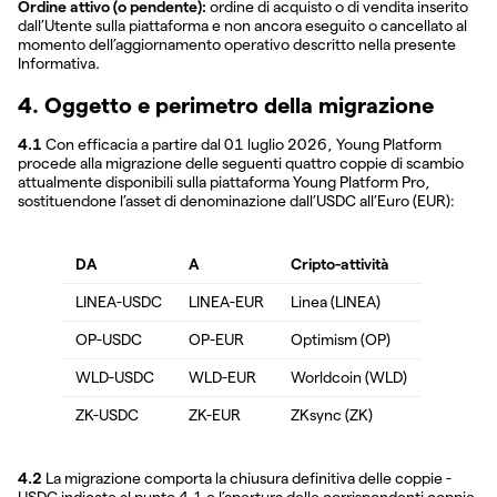
Ordine attivo (o pendente):
ordine di acquisto o di vendita inserito
dall’Utente sulla piattaforma e non ancora eseguito o cancellato al
momento dell’aggiornamento operativo descritto nella presente
Informativa.
4. Oggetto e perimetro della migrazione
4.1
Con efficacia a partire dal 01 luglio 2026, Young Platform
procede alla migrazione delle seguenti quattro coppie di scambio
attualmente disponibili sulla piattaforma Young Platform Pro,
sostituendone l’asset di denominazione dall’USDC all’Euro (EUR):
DA
A
Cripto-attività
LINEA-USDC
LINEA-EUR
Linea (LINEA)
OP-USDC
OP-EUR
Optimism (OP)
WLD-USDC
WLD-EUR
Worldcoin (WLD)
ZK-USDC
ZK-EUR
ZKsync (ZK)
4.2
La migrazione comporta la chiusura definitiva delle coppie -
USDC indicate al punto 4.1 e l’apertura delle corrispondenti coppie