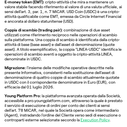
E-money token (EMT):
cripto-attività che mira a mantenere un
valore stabile facendo riferimento al valore di una valuta ufficiale, ai
sensi dell’art. 3, par. 1, n. 7 MiCAR. USD Coin (USDC) è una cripto-
attività qualificabile come EMT, emessa da Circle Internet Financial
e ancorata al dollaro statunitense (USD).
Coppia di scambio (trading pair):
combinazione di due asset
utilizzati come riferimento reciproco nelle operazioni di scambio
sulla piattaforma. Una coppia di scambio è identificata dalla cripto-
attività di base (base asset) e dall’asset di denominazione (quote
asset). A titolo esemplificativo, la coppia “LINEA-USDC” identifica le
operazioni di scambio aventi a oggetto la cripto-attività LINEA,
denominate in USDC.
Migrazione:
l’insieme delle modifiche operative descritte nella
presente Informativa, consistenti nella sostituzione dell’asset di
denominazione di quattro coppie di scambio attualmente quotate
in USDC con il corrispondente denominatore in Euro (EUR), con
efficacia dal 01 luglio 2026.
Young Platform Pro:
la piattaforma avanzata operata dalla Società,
accessibile a pro.youngplatform.com, attraverso la quale è prestato
il servizio di esecuzione di ordini per conto dei clienti ai sensi
dell’art. 78 MiCAR, nel quale la Società opera come intermediario
(Agent), instradando l’ordine del Cliente verso sedi di esecuzione o
controparti esterne selezionate secondo la
Execution Policy
.