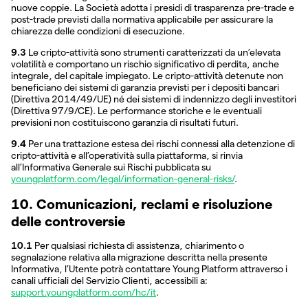
nuove coppie. La Società adotta i presidi di trasparenza pre-trade e
post-trade previsti dalla normativa applicabile per assicurare la
chiarezza delle condizioni di esecuzione.
9.3
Le cripto-attività sono strumenti caratterizzati da un’elevata
volatilità e comportano un rischio significativo di perdita, anche
integrale, del capitale impiegato. Le cripto-attività detenute non
beneficiano dei sistemi di garanzia previsti per i depositi bancari
(Direttiva 2014/49/UE) né dei sistemi di indennizzo degli investitori
(Direttiva 97/9/CE). Le performance storiche e le eventuali
previsioni non costituiscono garanzia di risultati futuri.
9.4
Per una trattazione estesa dei rischi connessi alla detenzione di
cripto-attività e all’operatività sulla piattaforma, si rinvia
all’Informativa Generale sui Rischi pubblicata su
youngplatform.com/legal/information-general-risks/
.
10. Comunicazioni, reclami e risoluzione
delle controversie
10.1
Per qualsiasi richiesta di assistenza, chiarimento o
segnalazione relativa alla migrazione descritta nella presente
Informativa, l’Utente potrà contattare Young Platform attraverso i
canali ufficiali del Servizio Clienti, accessibili a:
support.youngplatform.com/hc/it
.