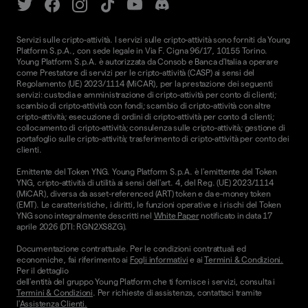
Servizi sulle cripto-attività. I servizi sulle cripto-attività sono forniti da Young
Platform S.p.A., con sede legale in Via F. Cigna 96/17, 10155 Torino.
Young Platform S.p.A. è autorizzata da Consob e Banca d'Italia a operare
come Prestatore di servizi per le cripto-attività (CASP) ai sensi del
Regolamento (UE) 2023/1114 (MiCAR), per la prestazione dei seguenti
servizi: custodia e amministrazione di cripto-attività per conto di clienti;
scambio di cripto-attività con fondi; scambio di cripto-attività con altre
cripto-attività; esecuzione di ordini di cripto-attività per conto di clienti;
collocamento di cripto-attività; consulenza sulle cripto-attività; gestione di
portafoglio sulle cripto-attività; trasferimento di cripto-attività per conto dei
clienti.
Emittente del Token YNG. Young Platform S.p.A. è l'emittente del Token
YNG, cripto-attività di utilità ai sensi dell'art. 4, del Reg. (UE) 2023/1114
(MiCAR), diversa da asset-referenced (ART) token e da e-money token
(EMT). Le caratteristiche, i diritti, le funzioni operative e i rischi del Token
YNG sono integralmente descritti nel
White Paper
notificato in data 17
aprile 2026 (DTI: RGN2XS8ZG).
Documentazione contrattuale. Per le condizioni contrattuali ed
economiche, fai riferimento ai
Fogli informativi
e ai
Termini & Condizioni.
Per il dettaglio
dell'entità del gruppo Young Platform che ti fornisce i servizi, consulta i
Termini & Condizioni
. Per richieste di assistenza, contattaci tramite
l'
Assistenza Clienti.