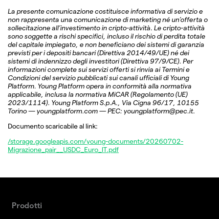
La presente comunicazione costituisce informativa di servizio e
non rappresenta una comunicazione di marketing né un’offerta o
sollecitazione all’investimento in cripto-attività. Le cripto-attività
sono soggette a rischi specifici, incluso il rischio di perdita totale
del capitale impiegato, e non beneficiano dei sistemi di garanzia
previsti per i depositi bancari (Direttiva 2014/49/UE) né dei
sistemi di indennizzo degli investitori (Direttiva 97/9/CE). Per
informazioni complete sui servizi offerti si rinvia ai Termini e
Condizioni del servizio pubblicati sui canali ufficiali di Young
Platform. Young Platform opera in conformità alla normativa
applicabile, inclusa la normativa MiCAR (Regolamento (UE)
2023/1114). Young Platform S.p.A., Via Cigna 96/17, 10155
Torino — youngplatform.com — PEC: youngplatform@pec.it.
Documento scaricabile al link:
/storage.googleapis.com/young-documents/20260702-
Migrazione_pair__USDC_Euro_IT.pdf
Prodotti