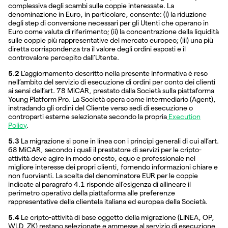
complessiva degli scambi sulle coppie interessate. La
denominazione in Euro, in particolare, consente: (i) la riduzione
degli step di conversione necessari per gli Utenti che operano in
Euro come valuta di riferimento; (ii) la concentrazione della liquidità
sulle coppie più rappresentative del mercato europeo; (iii) una più
diretta corrispondenza tra il valore degli ordini esposti e il
controvalore percepito dall’Utente.
5.2
L’aggiornamento descritto nella presente Informativa è reso
nell’ambito del servizio di esecuzione di ordini per conto dei clienti
ai sensi dell’art. 78 MiCAR, prestato dalla Società sulla piattaforma
Young Platform Pro. La Società opera come intermediario (Agent),
instradando gli ordini del Cliente verso sedi di esecuzione o
controparti esterne selezionate secondo la propria
Execution
Policy
.
5.3
La migrazione si pone in linea con i principi generali di cui all’art.
68 MiCAR, secondo i quali il prestatore di servizi per le cripto-
attività deve agire in modo onesto, equo e professionale nel
migliore interesse dei propri clienti, fornendo informazioni chiare e
non fuorvianti. La scelta del denominatore EUR per le coppie
indicate al paragrafo 4.1 risponde all’esigenza di allineare il
perimetro operativo della piattaforma alle preferenze
rappresentative della clientela italiana ed europea della Società.
5.4
Le cripto-attività di base oggetto della migrazione (LINEA, OP,
WLD, ZK) restano selezionate e ammesse al servizio di esecuzione