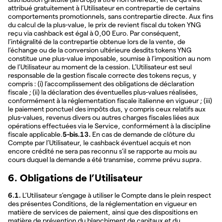
attribué gratuitement à l’Utilisateur en contrepartie de certains
comportements promotionnels, sans contrepartie directe. Aux fins
du calcul de la plus-value, le prix de revient fiscal du token YNG
reçu via cashback est égal à 0,00 Euro. Par conséquent,
l’intégralité de la contrepartie obtenue lors de la vente, de
l’échange ou de la conversion ultérieure desdits tokens YNG
constitue une plus-value imposable, soumise à l’imposition au nom
de l’Utilisateur au moment de la cession. L’Utilisateur est seul
responsable de la gestion fiscale correcte des tokens reçus, y
compris : (i) l’accomplissement des obligations de déclaration
fiscale ; (ii) la déclaration des éventuelles plus-values réalisées,
conformément à la réglementation fiscale italienne en vigueur ; (iii)
le paiement ponctuel des impôts dus, y compris ceux relatifs aux
plus-values, revenus divers ou autres charges fiscales liées aux
opérations effectuées via le Service, conformément à la discipline
fiscale applicable.
5-bis.13.
En cas de demande de clôture du
Compte par l’Utilisateur, le cashback éventuel acquis et non
encore crédité ne sera pas reconnu s’il se rapporte au mois au
cours duquel la demande a été transmise, comme prévu
supra
.
6. Obligations de l’Utilisateur
6.1.
L’Utilisateur s’engage à utiliser le Compte dans le plein respect
des présentes Conditions, de la réglementation en vigueur en
matière de services de paiement, ainsi que des dispositions en
matière de prévention du blanchiment de capitaux et du