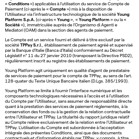
«
Conditions
») applicables à l’utilisation du service de Compte de
Paiement (ci-après le «
Compte
») mis à la disposition de
l’Utilisateur via l’infrastructure technologique de la société
Young
Platform S.p.A.
(ci-après «
Young
», «
Young Platform
» ou la «
Société
»), immatriculée auprès de l’Organismo di Agenti e
Mediatori (OAM) dans la section des agents de paiement.
Le Compte est un service fourni et délivré à titre exclusif par la
société
TPPay S.r.l.
, établissement de paiement agréé et supervisé
par la Banque d’Italie (Banca d’Italia) conformément au Décret
Législatif n° 11 du 27 janvier 2010 (transposant la Directive PSD2),
régulièrement inscrit au registre des établissements de paiement.
Young Platform agit uniquement en qualité d’agent de prestataire
de services de paiement pour le compte de TPPay, au sens de l’art.
128-quater du Texte Unique Bancaire italien (D.Lgs. 385/1993).
Young Platform se limite à fournir l’interface numérique et les
composants technologiques nécessaires à l’accès et à l’utilisation
du Compte par l’Utilisateur, sans assumer de responsabilité directe
quant à la prestation des services de paiement réglementés, à la
conservation des fonds ou à la gestion de la relation contractuelle
entre l’Utilisateur et TPPay. La titularité du rapport juridique relatif
au Compte relève exclusivement de la relation entre l’Utilisateur et
TPPay. L’utilisation du Compte est subordonnée à l’acceptation
intégrale des présentes Conditions, ainsi que des documents
contractuels et d’information établis par TPPay, y compris, à titre