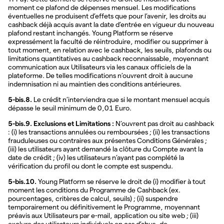
moment ce plafond de dépenses mensuel. Les modifications
éventuelles ne produisent d’effets que pour l’avenir, les droits au
cashback déjà acquis avant la date d’entrée en vigueur du nouveau
plafond restant inchangés. Young Platform se réserve
expressément la faculté de réintroduire, modifier ou supprimer à
tout moment, en relation avec le cashback, les seuils, plafonds ou
limitations quantitatives au cashback reconnaissable, moyennant
communication aux Utilisateurs via les canaux officiels de la
plateforme. De telles modifications n’ouvrent droit à aucune
indemnisation ni au maintien des conditions antérieures.
5-bis.8.
Le crédit n’interviendra que si le montant mensuel acquis
dépasse le seuil minimum de 0,01 Euro.
5-bis.9. Exclusions et Limitations :
N’ouvrent pas droit au cashback
: (i) les transactions annulées ou remboursées ; (ii) les transactions
frauduleuses ou contraires aux présentes Conditions Générales ;
(iii) les utilisateurs ayant demandé la clôture du Compte avant la
date de crédit ; (iv) les utilisateurs n’ayant pas complété la
vérification du profil ou dont le compte est suspendu.
5-bis.10.
Young Platform se réserve le droit de (i) modifier à tout
moment les conditions du Programme de Cashback (ex.
pourcentages, critères de calcul, seuils) ; (ii) suspendre
temporairement ou définitivement le Programme, moyennant
préavis aux Utilisateurs par e-mail, application ou site web ; (iii)
exclure des utilisateurs individuels en cas d’abus, de