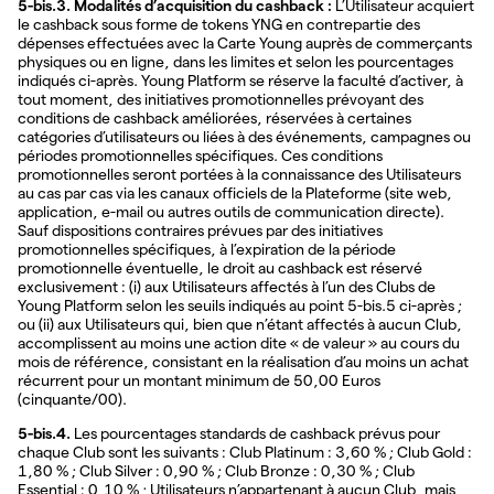
5-bis.3. Modalités d’acquisition du cashback :
L’Utilisateur acquiert
le cashback sous forme de tokens YNG en contrepartie des
dépenses effectuées avec la Carte Young auprès de commerçants
physiques ou en ligne, dans les limites et selon les pourcentages
indiqués ci-après. Young Platform se réserve la faculté d’activer, à
tout moment, des initiatives promotionnelles prévoyant des
conditions de cashback améliorées, réservées à certaines
catégories d’utilisateurs ou liées à des événements, campagnes ou
périodes promotionnelles spécifiques. Ces conditions
promotionnelles seront portées à la connaissance des Utilisateurs
au cas par cas via les canaux officiels de la Plateforme (site web,
application, e-mail ou autres outils de communication directe).
Sauf dispositions contraires prévues par des initiatives
promotionnelles spécifiques, à l’expiration de la période
promotionnelle éventuelle, le droit au cashback est réservé
exclusivement : (i) aux Utilisateurs affectés à l’un des Clubs de
Young Platform selon les seuils indiqués au point 5-bis.5 ci-après ;
ou (ii) aux Utilisateurs qui, bien que n’étant affectés à aucun Club,
accomplissent au moins une action dite « de valeur » au cours du
mois de référence, consistant en la réalisation d’au moins un achat
récurrent pour un montant minimum de 50,00 Euros
(cinquante/00).
5-bis.4.
Les pourcentages standards de cashback prévus pour
chaque Club sont les suivants : Club Platinum : 3,60 % ; Club Gold :
1,80 % ; Club Silver : 0,90 % ; Club Bronze : 0,30 % ; Club
Essential : 0,10 % ; Utilisateurs n’appartenant à aucun Club, mais