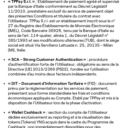
« TPPay S.r.l. »
: Établissement de paiement agréé et supervisé
par la Banque d’Italie conformément au Décret Législatif
11/2010, prestataire exclusif du service de paiement objet
des présentes Conditions et titulaire du contrat avec
l’Utilisateur. TPPay S.r.l. est un établissement inscrit sous le n°
27 du Registre des Établissements de Monnaie Électronique
(IMEL), Code Bancaire 36928, tenu par la Banque d’Italie au
sens de l’art. 114-quater, alinéa 1, du Décret Législatif n°
385/1993 et ses modifications ultérieures (TUB), dont le siège
social est situé Via Serviliano Lattuada n. 25, 20135 – Milan
(MI), Italie.
« SCA – Strong Customer Authentication »
: procédure
d’authentification forte de l’Utilisateur, obligatoire au sens de la
Directive (UE) 2015/2366 (PSD2), fondée sur l’utilisation
combinée d’au moins deux facteurs indépendants.
« DIT – Document d’Information Tarifaire »
(FID) : document
prévu par la réglementation sur les services de paiement,
présentant sous forme standardisée les frais et conditions
économiques appliqués au Compte. Établi par TPPay et mis à la
disposition de l’Utilisateur lors de la phase d’activation.
« Wallet Cashback »
: section du compte de l’Utilisateur
dédiée exclusivement au reporting et à la visualisation des
tokens (Tokens) YNG acquis dans le cadre du Programme de
Cashback, non immédiatement disponibles pour des