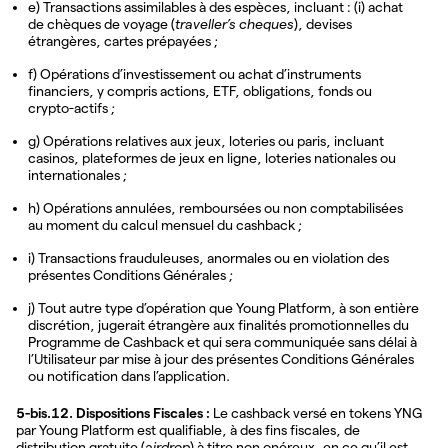
e) Transactions assimilables à des espèces, incluant : (i) achat
de chèques de voyage (
traveller’s cheques
), devises
étrangères, cartes prépayées ;
f) Opérations d’investissement ou achat d’instruments
financiers, y compris actions, ETF, obligations, fonds ou
crypto-actifs ;
g) Opérations relatives aux jeux, loteries ou paris, incluant
casinos, plateformes de jeux en ligne, loteries nationales ou
internationales ;
h) Opérations annulées, remboursées ou non comptabilisées
au moment du calcul mensuel du cashback ;
i) Transactions frauduleuses, anormales ou en violation des
présentes Conditions Générales ;
j) Tout autre type d’opération que Young Platform, à son entière
discrétion, jugerait étrangère aux finalités promotionnelles du
Programme de Cashback et qui sera communiquée sans délai à
l’Utilisateur par mise à jour des présentes Conditions Générales
ou notification dans l’application.
5-bis.12. Dispositions Fiscales :
Le cashback versé en tokens YNG
par Young Platform est qualifiable, à des fins fiscales, de
distribution gratuite (
airdrop
) à titre non onéreux, en ce qu’il est