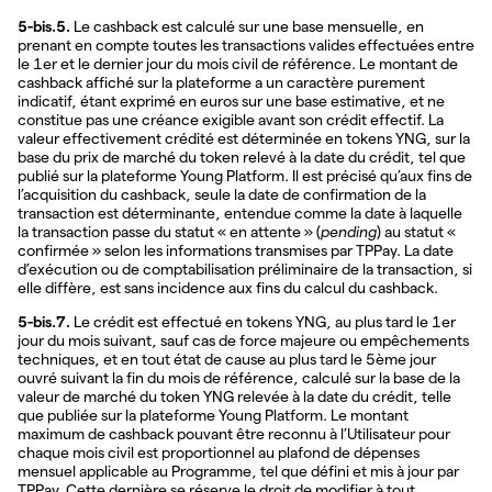
5-bis.5.
Le cashback est calculé sur une base mensuelle, en
prenant en compte toutes les transactions valides effectuées entre
le 1er et le dernier jour du mois civil de référence. Le montant de
cashback affiché sur la plateforme a un caractère purement
indicatif, étant exprimé en euros sur une base estimative, et ne
constitue pas une créance exigible avant son crédit effectif. La
valeur effectivement crédité est déterminée en tokens YNG, sur la
base du prix de marché du token relevé à la date du crédit, tel que
publié sur la plateforme Young Platform. Il est précisé qu’aux fins de
l’acquisition du cashback, seule la date de confirmation de la
transaction est déterminante, entendue comme la date à laquelle
la transaction passe du statut « en attente » (
pending
) au statut «
confirmée » selon les informations transmises par TPPay. La date
d’exécution ou de comptabilisation préliminaire de la transaction, si
elle diffère, est sans incidence aux fins du calcul du cashback.
5-bis.7.
Le crédit est effectué en tokens YNG, au plus tard le 1er
jour du mois suivant, sauf cas de force majeure ou empêchements
techniques, et en tout état de cause au plus tard le 5ème jour
ouvré suivant la fin du mois de référence, calculé sur la base de la
valeur de marché du token YNG relevée à la date du crédit, telle
que publiée sur la plateforme Young Platform. Le montant
maximum de cashback pouvant être reconnu à l’Utilisateur pour
chaque mois civil est proportionnel au plafond de dépenses
mensuel applicable au Programme, tel que défini et mis à jour par
TPPay. Cette dernière se réserve le droit de modifier à tout