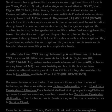
Services sur les crypto-actifs. Les services sur crypto-actifs sont fournis
par Young Platform S.p.A., dont le siège social est situé au 96/17, Via F.
Cigna, 10155 Turin, Italie. Young Platform S.p.A. est autorisée par la
Consob et la Banca d'Italia à exercer en qualité de Prestataire de services
sur crypto-actifs (CASP) au sens du Règlement (UE) 2023/1114 (MiCAR),
pour la fourniture des services suivants : la conservation et l'administration
de crypto-actifs pour le compte de clients ; l'échange de crypto-actifs
contre des fonds ; l'échange de crypto-actifs contre d'autres crypto-actifs ;
l'exécution d'ordres sur crypto-actifs pour le compte de clients ; le
placement de crypto-actifs ; la fourniture de conseils sur les crypto-actifs ;
la gestion de portefeuille sur crypto-actifs ; la fourniture de services de
transfert de crypto-actifs pour le compte de clients.
Émetteur du Token YNG. Young Platform S.p.A. est l'émetteur du Token
YNG, crypto-actif utilitaire au sens de l'article 4 du Règlement (UE)
2023/1114 (MiCAR), autre que les asset-referenced tokens (ART) et les e-
money tokens (EMT). Les caractéristiques, les droits, les fonctions
opérationnelles et les risques du Token YNG sont intégralement décrits
dans le
Livre Blanc
notifié le 17 avril 2026 (DTI : RGN2XS8ZG).
Documentation contractuelle. Pour les conditions contractuelles et
tarifaires, veuillez vous référer aux
Fiches d'information
et aux
Conditions
Générales d'Utilisation.
Pour le détail de l'entité du groupe Young Platform
qui vous fournit les services, veuillez consulter les
Conditions Générales
d'Utilisation
. Pour toute demande d'assistance, veuillez nous contacter via
le
Service Client.
Compte de paiement. Young Platform S.p.A. est inscrite au registre