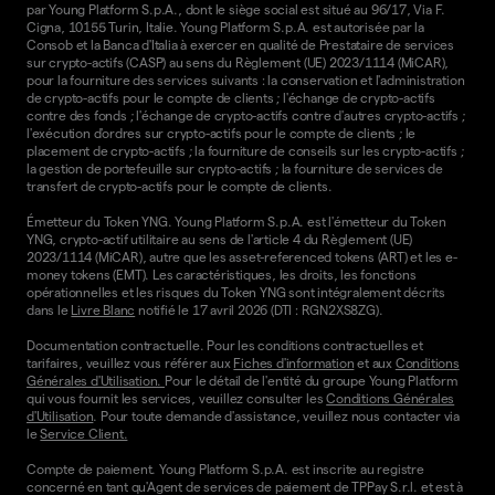
par Young Platform S.p.A., dont le siège social est situé au 96/17, Via F.
Cigna, 10155 Turin, Italie. Young Platform S.p.A. est autorisée par la
Consob et la Banca d'Italia à exercer en qualité de Prestataire de services
sur crypto-actifs (CASP) au sens du Règlement (UE) 2023/1114 (MiCAR),
pour la fourniture des services suivants : la conservation et l'administration
de crypto-actifs pour le compte de clients ; l'échange de crypto-actifs
contre des fonds ; l'échange de crypto-actifs contre d'autres crypto-actifs ;
l'exécution d'ordres sur crypto-actifs pour le compte de clients ; le
placement de crypto-actifs ; la fourniture de conseils sur les crypto-actifs ;
la gestion de portefeuille sur crypto-actifs ; la fourniture de services de
transfert de crypto-actifs pour le compte de clients.
Émetteur du Token YNG. Young Platform S.p.A. est l'émetteur du Token
YNG, crypto-actif utilitaire au sens de l'article 4 du Règlement (UE)
2023/1114 (MiCAR), autre que les asset-referenced tokens (ART) et les e-
money tokens (EMT). Les caractéristiques, les droits, les fonctions
opérationnelles et les risques du Token YNG sont intégralement décrits
dans le
Livre Blanc
notifié le 17 avril 2026 (DTI : RGN2XS8ZG).
Documentation contractuelle. Pour les conditions contractuelles et
tarifaires, veuillez vous référer aux
Fiches d'information
et aux
Conditions
Générales d'Utilisation.
Pour le détail de l'entité du groupe Young Platform
qui vous fournit les services, veuillez consulter les
Conditions Générales
d'Utilisation
. Pour toute demande d'assistance, veuillez nous contacter via
le
Service Client.
Compte de paiement. Young Platform S.p.A. est inscrite au registre
concerné en tant qu'Agent de services de paiement de TPPay S.r.l. et est à