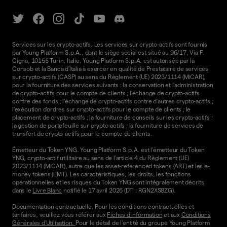
Services sur les crypto-actifs. Les services sur crypto-actifs sont fournis
par Young Platform S.p.A., dont le siège social est situé au 96/17, Via F.
Cigna, 10155 Turin, Italie. Young Platform S.p.A. est autorisée par la
Consob et la Banca d'Italia à exercer en qualité de Prestataire de services
sur crypto-actifs (CASP) au sens du Règlement (UE) 2023/1114 (MiCAR),
pour la fourniture des services suivants : la conservation et l'administration
de crypto-actifs pour le compte de clients ; l'échange de crypto-actifs
contre des fonds ; l'échange de crypto-actifs contre d'autres crypto-actifs ;
l'exécution d'ordres sur crypto-actifs pour le compte de clients ; le
placement de crypto-actifs ; la fourniture de conseils sur les crypto-actifs ;
la gestion de portefeuille sur crypto-actifs ; la fourniture de services de
transfert de crypto-actifs pour le compte de clients.
Émetteur du Token YNG. Young Platform S.p.A. est l'émetteur du Token
YNG, crypto-actif utilitaire au sens de l'article 4 du Règlement (UE)
2023/1114 (MiCAR), autre que les asset-referenced tokens (ART) et les e-
money tokens (EMT). Les caractéristiques, les droits, les fonctions
opérationnelles et les risques du Token YNG sont intégralement décrits
dans le
Livre Blanc
notifié le 17 avril 2026 (DTI : RGN2XS8ZG).
Documentation contractuelle. Pour les conditions contractuelles et
tarifaires, veuillez vous référer aux
Fiches d'information
et aux
Conditions
Générales d'Utilisation.
Pour le détail de l'entité du groupe Young Platform