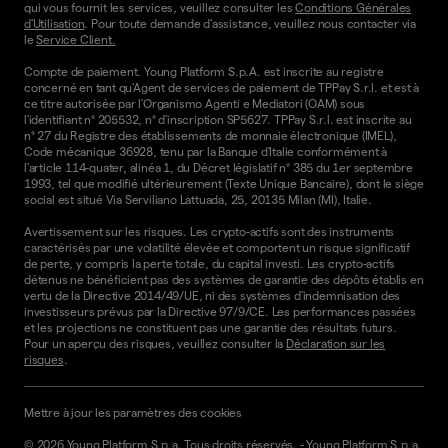
qui vous fournit les services, veuillez consulter les
Conditions Générales
d'Utilisation
. Pour toute demande d'assistance, veuillez nous contacter via
le
Service Client.
Compte de paiement. Young Platform S.p.A. est inscrite au registre
concerné en tant qu'Agent de services de paiement de TPPay S.r.l. et est à
ce titre autorisée par l'Organismo Agenti e Mediatori (OAM) sous
l'identifiant n° 205532, n° d'inscription SP5627. TPPay S.r.l. est inscrite au
n° 27 du Registre des établissements de monnaie électronique (IMEL),
Code mécanique 36928, tenu par la Banque d'Italie conformément à
l'article 114-quater, alinéa 1, du Décret législatif n° 385 du 1er septembre
1993, tel que modifié ultérieurement (Texte Unique Bancaire), dont le siège
social est situé Via Serviliano Lattuada, 25, 20135 Milan (MI), Italie.
Avertissement sur les risques. Les crypto-actifs sont des instruments
caractérisés par une volatilité élevée et comportent un risque significatif
de perte, y compris la perte totale, du capital investi. Les crypto-actifs
détenus ne bénéficient pas des systèmes de garantie des dépôts établis en
vertu de la Directive 2014/49/UE, ni des systèmes d'indemnisation des
investisseurs prévus par la Directive 97/9/CE. Les performances passées
et les projections ne constituent pas une garantie des résultats futurs.
Pour un aperçu des risques, veuillez consulter la
Déclaration sur les
risques
.
Mettre à jour les paramètres des cookies
©
2026
Young Platform S.p.a. Tous droits réservés.
-
Young Platform S.p.a.