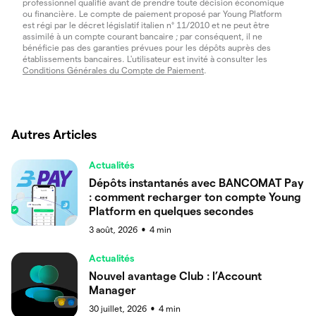
professionnel qualifié avant de prendre toute décision économique
ou financière. Le compte de paiement proposé par Young Platform
est régi par le décret législatif italien n° 11/2010 et ne peut être
assimilé à un compte courant bancaire ; par conséquent, il ne
bénéficie pas des garanties prévues pour les dépôts auprès des
établissements bancaires. L'utilisateur est invité à consulter les
Conditions Générales du Compte de Paiement
.
Autres Articles
Actualités
Dépôts instantanés avec BANCOMAT Pay
: comment recharger ton compte Young
Platform en quelques secondes
3 août, 2026
4
min
●
Actualités
Nouvel avantage Club : l’Account
Manager
30 juillet, 2026
4
min
●