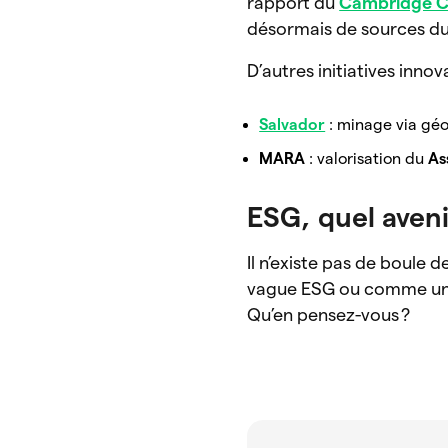
rapport du
Cambridge CC
désormais de sources du
D’autres initiatives innov
Salvador
: minage via géot
MARA
: valorisation du
As
ESG, quel aveni
Il n’existe pas de boule 
vague ESG ou comme u
Qu’en pensez-vous ?