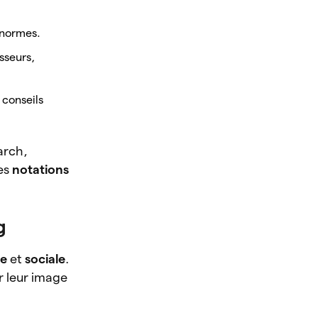
 normes.
sseurs,
 conseils
arch,
des
notations
g
ue
et
sociale
.
r leur image