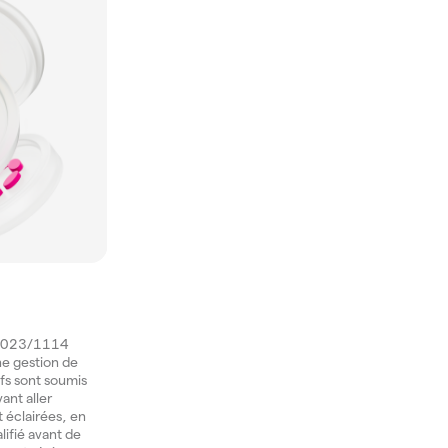
) 2023/1114
une gestion de
ifs sont soumis
ant aller
t éclairées, en
lifié avant de