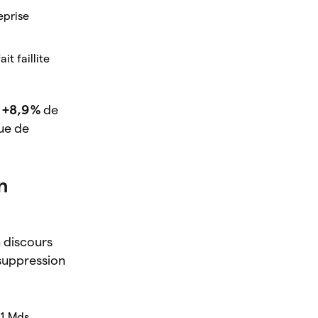
eprise
t faillite
e
+8,9 %
de
que de
on
 discours
 suppression
,1 Mds