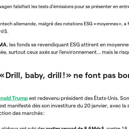
agen falsifiait les tests d’émissions pour se présenter en entr
fintech allemande, malgré des notations ESG « moyennes », a fai
rd $.
MA
, les fonds se revendiquant ESG attirent en moyenn
ée, surtout ceux axés sur l’environnement… mais le ris
 Drill, baby, drill ! » ne font pas b
nald Trump
est redevenu président des États-Unis. Son
’est manifesté dès son investiture du 20 janvier, avec la
ction des marchés :
G globaux ont subi des
sorties record de 8,6 Mds $
, contre 18