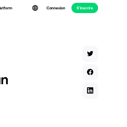
latform
Connexion
S’inscrire
un