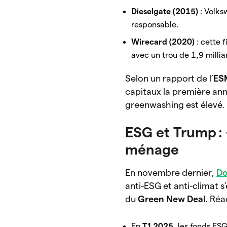
Dieselgate (2015)
: Volksw
responsable.
Wirecard (2020)
: cette 
avec un trou de 1,9 millia
Selon un rapport de l’
ES
capitaux la première ann
greenwashing est élevé.
ESG et Trump : «
ménage
En novembre dernier,
Do
anti-ESG et anti-climat s
du
Green New Deal
. Réa
En
T1 2025
, les fonds ES