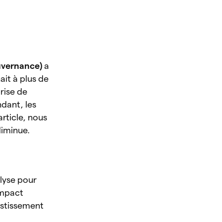
uvernance)
a
it à plus de
rise de
dant, les
rticle, nous
diminue.
alyse pour
impact
estissement