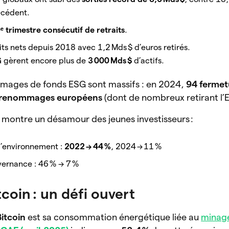
écédent.
ᵉ trimestre consécutif de retraits
.
its nets depuis 2018 avec 1,2 Mds $ d’euros retirés.
G gèrent encore plus de
3 000 Mds $
d’actifs.
mages de fonds ESG sont massifs : en 2024,
94 fermet
 renommages européens
(dont de nombreux retirant l’
montre un désamour des jeunes investisseurs :
 l’environnement :
2022 → 44 %
, 2024 → 11 %
vernance : 46 % → 7 %
tcoin : un défi ouvert
Bitcoin
est sa consommation énergétique liée au
minag