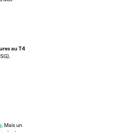
ures au T4
ESG).
e
. Mais un