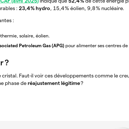
AF (avril 2025)
indique que
52,4 %
de cette énergie p
rables :
23,4 % hydro
, 15,4 % éolien, 9,8 % nucléaire.
antes :
hermie, solaire, éolien.
sociated Petroleum Gas (APG)
pour alimenter ses centres de
r ?
de cristal. Faut-il voir ces développements comme le creu
ne phase de
réajustement légitime
?