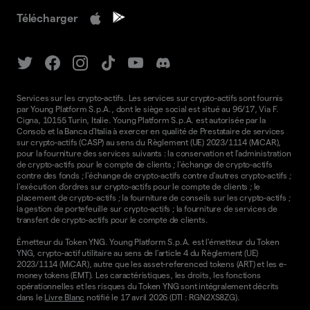
Télécharger
Services sur les crypto-actifs. Les services sur crypto-actifs sont fournis
par Young Platform S.p.A., dont le siège social est situé au 96/17, Via F.
Cigna, 10155 Turin, Italie. Young Platform S.p.A. est autorisée par la
Consob et la Banca d'Italia à exercer en qualité de Prestataire de services
sur crypto-actifs (CASP) au sens du Règlement (UE) 2023/1114 (MiCAR),
pour la fourniture des services suivants : la conservation et l'administration
de crypto-actifs pour le compte de clients ; l'échange de crypto-actifs
contre des fonds ; l'échange de crypto-actifs contre d'autres crypto-actifs ;
l'exécution d'ordres sur crypto-actifs pour le compte de clients ; le
placement de crypto-actifs ; la fourniture de conseils sur les crypto-actifs ;
la gestion de portefeuille sur crypto-actifs ; la fourniture de services de
transfert de crypto-actifs pour le compte de clients.
Émetteur du Token YNG. Young Platform S.p.A. est l'émetteur du Token
YNG, crypto-actif utilitaire au sens de l'article 4 du Règlement (UE)
2023/1114 (MiCAR), autre que les asset-referenced tokens (ART) et les e-
money tokens (EMT). Les caractéristiques, les droits, les fonctions
opérationnelles et les risques du Token YNG sont intégralement décrits
dans le
Livre Blanc
notifié le 17 avril 2026 (DTI : RGN2XS8ZG).