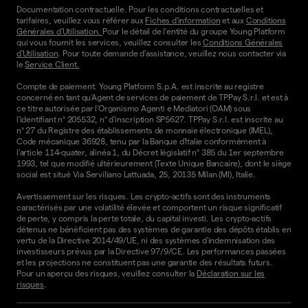
Documentation contractuelle. Pour les conditions contractuelles et
tarifaires, veuillez vous référer aux
Fiches d'information
et aux
Conditions
Générales d'Utilisation.
Pour le détail de l'entité du groupe Young Platform
qui vous fournit les services, veuillez consulter les
Conditions Générales
d'Utilisation
. Pour toute demande d'assistance, veuillez nous contacter via
le
Service Client.
Compte de paiement. Young Platform S.p.A. est inscrite au registre
concerné en tant qu'Agent de services de paiement de TPPay S.r.l. et est à
ce titre autorisée par l'Organismo Agenti e Mediatori (OAM) sous
l'identifiant n° 205532, n° d'inscription SP5627. TPPay S.r.l. est inscrite au
n° 27 du Registre des établissements de monnaie électronique (IMEL),
Code mécanique 36928, tenu par la Banque d'Italie conformément à
l'article 114-quater, alinéa 1, du Décret législatif n° 385 du 1er septembre
1993, tel que modifié ultérieurement (Texte Unique Bancaire), dont le siège
social est situé Via Serviliano Lattuada, 25, 20135 Milan (MI), Italie.
Avertissement sur les risques. Les crypto-actifs sont des instruments
caractérisés par une volatilité élevée et comportent un risque significatif
de perte, y compris la perte totale, du capital investi. Les crypto-actifs
détenus ne bénéficient pas des systèmes de garantie des dépôts établis en
vertu de la Directive 2014/49/UE, ni des systèmes d'indemnisation des
investisseurs prévus par la Directive 97/9/CE. Les performances passées
et les projections ne constituent pas une garantie des résultats futurs.
Pour un aperçu des risques, veuillez consulter la
Déclaration sur les
risques
.