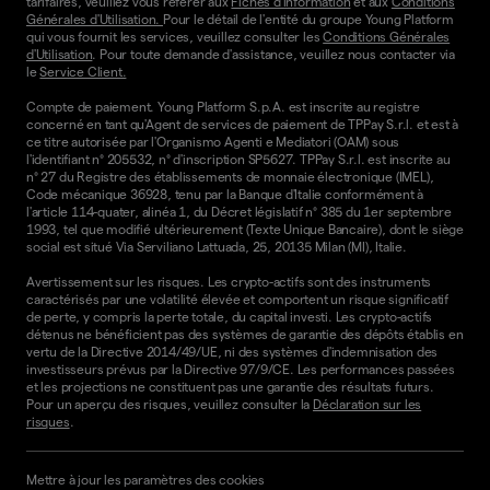
tarifaires, veuillez vous référer aux
Fiches d'information
et aux
Conditions
Générales d'Utilisation.
Pour le détail de l'entité du groupe Young Platform
qui vous fournit les services, veuillez consulter les
Conditions Générales
d'Utilisation
. Pour toute demande d'assistance, veuillez nous contacter via
le
Service Client.
Compte de paiement. Young Platform S.p.A. est inscrite au registre
concerné en tant qu'Agent de services de paiement de TPPay S.r.l. et est à
ce titre autorisée par l'Organismo Agenti e Mediatori (OAM) sous
l'identifiant n° 205532, n° d'inscription SP5627. TPPay S.r.l. est inscrite au
n° 27 du Registre des établissements de monnaie électronique (IMEL),
Code mécanique 36928, tenu par la Banque d'Italie conformément à
l'article 114-quater, alinéa 1, du Décret législatif n° 385 du 1er septembre
1993, tel que modifié ultérieurement (Texte Unique Bancaire), dont le siège
social est situé Via Serviliano Lattuada, 25, 20135 Milan (MI), Italie.
Avertissement sur les risques. Les crypto-actifs sont des instruments
caractérisés par une volatilité élevée et comportent un risque significatif
de perte, y compris la perte totale, du capital investi. Les crypto-actifs
détenus ne bénéficient pas des systèmes de garantie des dépôts établis en
vertu de la Directive 2014/49/UE, ni des systèmes d'indemnisation des
investisseurs prévus par la Directive 97/9/CE. Les performances passées
et les projections ne constituent pas une garantie des résultats futurs.
Pour un aperçu des risques, veuillez consulter la
Déclaration sur les
risques
.
Mettre à jour les paramètres des cookies