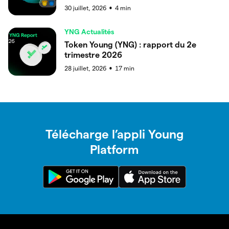
30 juillet, 2026
4
min
●
YNG Actualités
Token Young (YNG) : rapport du 2e
trimestre 2026
28 juillet, 2026
17
min
●
Télécharge l’appli Young
Platform