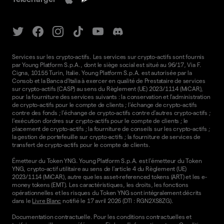
Services sur les crypto-actifs. Les services sur crypto-actifs sont fournis
par Young Platform S.p.A., dont le siège social est situé au 96/17, Via F.
Cigna, 10155 Turin, Italie. Young Platform S.p.A. est autorisée par la
Consob et la Banca d'Italia à exercer en qualité de Prestataire de services
sur crypto-actifs (CASP) au sens du Règlement (UE) 2023/1114 (MiCAR),
pour la fourniture des services suivants : la conservation et l'administration
de crypto-actifs pour le compte de clients ; l'échange de crypto-actifs
contre des fonds ; l'échange de crypto-actifs contre d'autres crypto-actifs ;
l'exécution d'ordres sur crypto-actifs pour le compte de clients ; le
placement de crypto-actifs ; la fourniture de conseils sur les crypto-actifs ;
la gestion de portefeuille sur crypto-actifs ; la fourniture de services de
transfert de crypto-actifs pour le compte de clients.
Émetteur du Token YNG. Young Platform S.p.A. est l'émetteur du Token
YNG, crypto-actif utilitaire au sens de l'article 4 du Règlement (UE)
2023/1114 (MiCAR), autre que les asset-referenced tokens (ART) et les e-
money tokens (EMT). Les caractéristiques, les droits, les fonctions
opérationnelles et les risques du Token YNG sont intégralement décrits
dans le
Livre Blanc
notifié le 17 avril 2026 (DTI : RGN2XS8ZG).
Documentation contractuelle. Pour les conditions contractuelles et