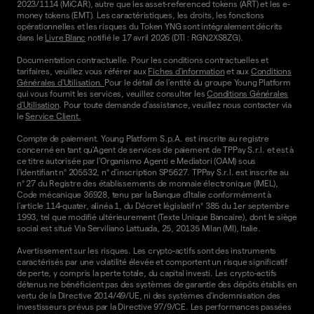
2023/1114 (MiCAR), autre que les asset-referenced tokens (ART) et les e-
money tokens (EMT). Les caractéristiques, les droits, les fonctions
opérationnelles et les risques du Token YNG sont intégralement décrits
dans le
Livre Blanc
notifié le 17 avril 2026 (DTI : RGN2XS8ZG).
Documentation contractuelle. Pour les conditions contractuelles et
tarifaires, veuillez vous référer aux
Fiches d'information
et aux
Conditions
Générales d'Utilisation.
Pour le détail de l'entité du groupe Young Platform
qui vous fournit les services, veuillez consulter les
Conditions Générales
d'Utilisation
. Pour toute demande d'assistance, veuillez nous contacter via
le
Service Client.
Compte de paiement. Young Platform S.p.A. est inscrite au registre
concerné en tant qu'Agent de services de paiement de TPPay S.r.l. et est à
ce titre autorisée par l'Organismo Agenti e Mediatori (OAM) sous
l'identifiant n° 205532, n° d'inscription SP5627. TPPay S.r.l. est inscrite au
n° 27 du Registre des établissements de monnaie électronique (IMEL),
Code mécanique 36928, tenu par la Banque d'Italie conformément à
l'article 114-quater, alinéa 1, du Décret législatif n° 385 du 1er septembre
1993, tel que modifié ultérieurement (Texte Unique Bancaire), dont le siège
social est situé Via Serviliano Lattuada, 25, 20135 Milan (MI), Italie.
Avertissement sur les risques. Les crypto-actifs sont des instruments
caractérisés par une volatilité élevée et comportent un risque significatif
de perte, y compris la perte totale, du capital investi. Les crypto-actifs
détenus ne bénéficient pas des systèmes de garantie des dépôts établis en
vertu de la Directive 2014/49/UE, ni des systèmes d'indemnisation des
investisseurs prévus par la Directive 97/9/CE. Les performances passées