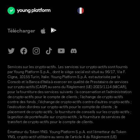
fr
Télécharger
Services sur les crypto-actifs. Les services sur crypto-actifs sont fournis
par Young Platform S.p.A., dont le siège social est situé au 96/17, Via F.
Cigna, 10155 Turin, Italie. Young Platform S.p.A. est autorisée par la
Consob et la Banca d'Italia à exercer en qualité de Prestataire de services
sur crypto-actifs (CASP) au sens du Règlement (UE) 2023/1114 (MiCAR),
pour la fourniture des services suivants : la conservation et l'administration
de crypto-actifs pour le compte de clients ; l'échange de crypto-actifs
contre des fonds ; l'échange de crypto-actifs contre d'autres crypto-actifs ;
l'exécution d'ordres sur crypto-actifs pour le compte de clients ; le
placement de crypto-actifs ; la fourniture de conseils sur les crypto-actifs ;
la gestion de portefeuille sur crypto-actifs ; la fourniture de services de
transfert de crypto-actifs pour le compte de clients.
Émetteur du Token YNG. Young Platform S.p.A. est l'émetteur du Token
YNG, crypto-actif utilitaire au sens de l'article 4 du Règlement (UE)