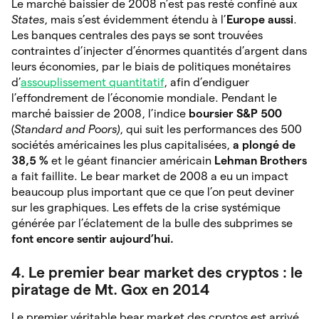
Le marché baissier de 2008 n’est pas resté confiné aux
States
, mais s’est évidemment étendu à l’
Europe aussi
.
Les banques centrales des pays se sont trouvées
contraintes d’injecter d’énormes quantités d’argent dans
leurs économies, par le biais de politiques monétaires
d’
assouplissement quantitatif
, afin d’endiguer
l’effondrement de l’économie mondiale. Pendant le
marché baissier de 2008, l’indice
boursier S&P 500
(
Standard and Poors)
, qui suit les
performances des 500
sociétés américaines les plus capitalisées,
a plongé de
38,5 %
et le géant financier américain
Lehman Brothers
a fait faillite. Le bear market de 2008 a eu un impact
beaucoup plus important que ce que l’on peut deviner
sur les graphiques. Les effets de la crise systémique
générée par l’éclatement de la bulle des subprimes se
font encore sentir aujourd’hui.
4. Le premier bear market des cryptos : le
piratage de Mt. Gox en 2014
Le premier véritable bear market des cryptos est arrivé