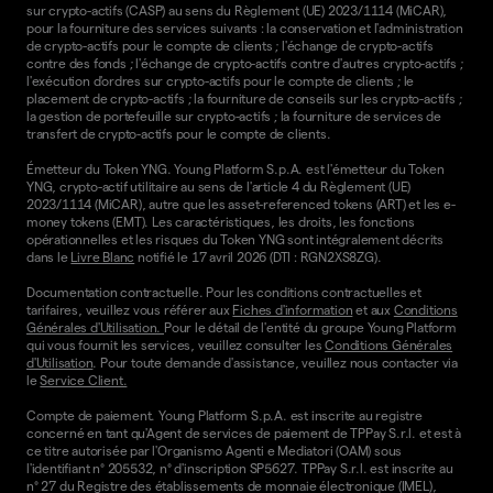
sur crypto-actifs (CASP) au sens du Règlement (UE) 2023/1114 (MiCAR),
pour la fourniture des services suivants : la conservation et l'administration
de crypto-actifs pour le compte de clients ; l'échange de crypto-actifs
contre des fonds ; l'échange de crypto-actifs contre d'autres crypto-actifs ;
l'exécution d'ordres sur crypto-actifs pour le compte de clients ; le
placement de crypto-actifs ; la fourniture de conseils sur les crypto-actifs ;
la gestion de portefeuille sur crypto-actifs ; la fourniture de services de
transfert de crypto-actifs pour le compte de clients.
Émetteur du Token YNG. Young Platform S.p.A. est l'émetteur du Token
YNG, crypto-actif utilitaire au sens de l'article 4 du Règlement (UE)
2023/1114 (MiCAR), autre que les asset-referenced tokens (ART) et les e-
money tokens (EMT). Les caractéristiques, les droits, les fonctions
opérationnelles et les risques du Token YNG sont intégralement décrits
dans le
Livre Blanc
notifié le 17 avril 2026 (DTI : RGN2XS8ZG).
Documentation contractuelle. Pour les conditions contractuelles et
tarifaires, veuillez vous référer aux
Fiches d'information
et aux
Conditions
Générales d'Utilisation.
Pour le détail de l'entité du groupe Young Platform
qui vous fournit les services, veuillez consulter les
Conditions Générales
d'Utilisation
. Pour toute demande d'assistance, veuillez nous contacter via
le
Service Client.
Compte de paiement. Young Platform S.p.A. est inscrite au registre
concerné en tant qu'Agent de services de paiement de TPPay S.r.l. et est à
ce titre autorisée par l'Organismo Agenti e Mediatori (OAM) sous
l'identifiant n° 205532, n° d'inscription SP5627. TPPay S.r.l. est inscrite au
n° 27 du Registre des établissements de monnaie électronique (IMEL),