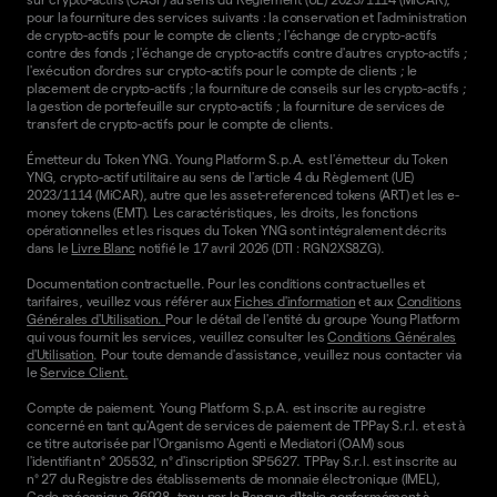
pour la fourniture des services suivants : la conservation et l'administration
de crypto-actifs pour le compte de clients ; l'échange de crypto-actifs
contre des fonds ; l'échange de crypto-actifs contre d'autres crypto-actifs ;
l'exécution d'ordres sur crypto-actifs pour le compte de clients ; le
placement de crypto-actifs ; la fourniture de conseils sur les crypto-actifs ;
la gestion de portefeuille sur crypto-actifs ; la fourniture de services de
transfert de crypto-actifs pour le compte de clients.
Émetteur du Token YNG. Young Platform S.p.A. est l'émetteur du Token
YNG, crypto-actif utilitaire au sens de l'article 4 du Règlement (UE)
2023/1114 (MiCAR), autre que les asset-referenced tokens (ART) et les e-
money tokens (EMT). Les caractéristiques, les droits, les fonctions
opérationnelles et les risques du Token YNG sont intégralement décrits
dans le
Livre Blanc
notifié le 17 avril 2026 (DTI : RGN2XS8ZG).
Documentation contractuelle. Pour les conditions contractuelles et
tarifaires, veuillez vous référer aux
Fiches d'information
et aux
Conditions
Générales d'Utilisation.
Pour le détail de l'entité du groupe Young Platform
qui vous fournit les services, veuillez consulter les
Conditions Générales
d'Utilisation
. Pour toute demande d'assistance, veuillez nous contacter via
le
Service Client.
Compte de paiement. Young Platform S.p.A. est inscrite au registre
concerné en tant qu'Agent de services de paiement de TPPay S.r.l. et est à
ce titre autorisée par l'Organismo Agenti e Mediatori (OAM) sous
l'identifiant n° 205532, n° d'inscription SP5627. TPPay S.r.l. est inscrite au
n° 27 du Registre des établissements de monnaie électronique (IMEL),
Code mécanique 36928, tenu par la Banque d'Italie conformément à