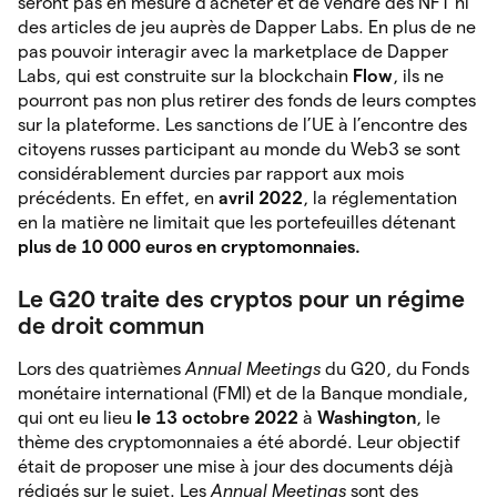
seront pas en mesure d’acheter et de vendre des NFT ni
des articles de jeu auprès de Dapper Labs. En plus de ne
pas pouvoir interagir avec la marketplace de Dapper
Labs, qui est construite sur la blockchain
Flow
, ils ne
pourront pas non plus retirer des fonds de leurs comptes
sur la plateforme. Les sanctions de l’UE à l’encontre des
citoyens russes participant au monde du Web3 se sont
considérablement durcies par rapport aux mois
précédents. En effet, en
avril 2022
, la réglementation
en la matière ne limitait que les portefeuilles détenant
plus de 10 000 euros en cryptomonnaies.
Le G20 traite des cryptos pour un régime
de droit commun
Lors des quatrièmes
Annual Meetings
du G20, du Fonds
monétaire international (FMI) et de la Banque mondiale,
qui ont eu lieu
le 13 octobre 2022
à
Washington
, le
thème des
cryptomonnaies a été abordé. Leur objectif
était de proposer une mise à jour des documents déjà
rédigés sur le sujet. Les
Annual Meetings
sont des