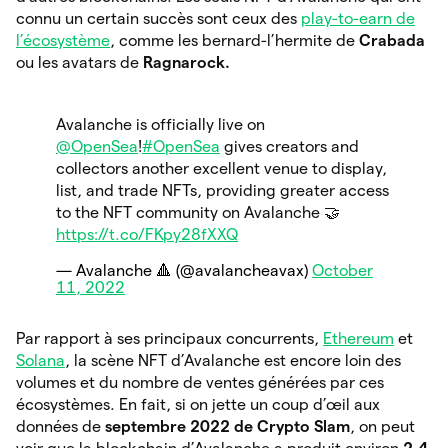
connu un certain succès sont ceux des
play-to-earn de
l’écosystème
, comme les bernard-l’hermite de
Crabada
ou les avatars de
Ragnarock.
Avalanche is officially live on
@OpenSea
!
#OpenSea
gives creators and
collectors another excellent venue to display,
list, and trade NFTs, providing greater access
to the NFT community on Avalanche 🤝
https://t.co/FKpy28fXXQ
— Avalanche 🔺 (@avalancheavax)
October
11, 2022
Par rapport à ses principaux concurrents,
Ethereum
et
Solana
, la scène NFT d’Avalanche est encore loin des
volumes et du nombre de ventes générées par ces
écosystèmes. En fait, si on jette un coup d’œil aux
données de
septembre 2022 de Crypto Slam
, on peut