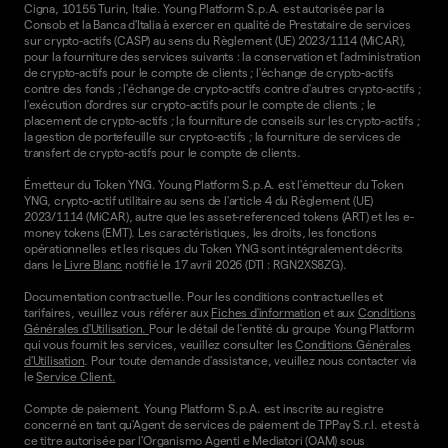
Cigna, 10155 Turin, Italie. Young Platform S.p.A. est autorisée par la
Consob et la Banca d'Italia à exercer en qualité de Prestataire de services
sur crypto-actifs (CASP) au sens du Règlement (UE) 2023/1114 (MiCAR),
pour la fourniture des services suivants : la conservation et l'administration
de crypto-actifs pour le compte de clients ; l'échange de crypto-actifs
contre des fonds ; l'échange de crypto-actifs contre d'autres crypto-actifs ;
l'exécution d'ordres sur crypto-actifs pour le compte de clients ; le
placement de crypto-actifs ; la fourniture de conseils sur les crypto-actifs ;
la gestion de portefeuille sur crypto-actifs ; la fourniture de services de
transfert de crypto-actifs pour le compte de clients.
Émetteur du Token YNG. Young Platform S.p.A. est l'émetteur du Token
YNG, crypto-actif utilitaire au sens de l'article 4 du Règlement (UE)
2023/1114 (MiCAR), autre que les asset-referenced tokens (ART) et les e-
money tokens (EMT). Les caractéristiques, les droits, les fonctions
opérationnelles et les risques du Token YNG sont intégralement décrits
dans le
Livre Blanc
notifié le 17 avril 2026 (DTI : RGN2XS8ZG).
Documentation contractuelle. Pour les conditions contractuelles et
tarifaires, veuillez vous référer aux
Fiches d'information
et aux
Conditions
Générales d'Utilisation.
Pour le détail de l'entité du groupe Young Platform
qui vous fournit les services, veuillez consulter les
Conditions Générales
d'Utilisation
. Pour toute demande d'assistance, veuillez nous contacter via
le
Service Client.
Compte de paiement. Young Platform S.p.A. est inscrite au registre
concerné en tant qu'Agent de services de paiement de TPPay S.r.l. et est à
ce titre autorisée par l'Organismo Agenti e Mediatori (OAM) sous