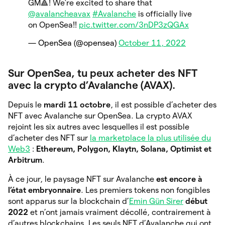
GM🔺! We’re excited to share that
@avalancheavax
#Avalanche
is officially live
on OpenSea!!
pic.twitter.com/3nDP3zQGAx
— OpenSea (@opensea)
October 11, 2022
Sur OpenSea, tu peux acheter des NFT
avec la crypto d’Avalanche (AVAX).
Depuis le
mardi 11 octobre
, il est possible d’acheter des
NFT avec Avalanche sur OpenSea. La crypto AVAX
rejoint les six autres avec lesquelles il est possible
d’acheter des NFT sur
la marketplace la plus utilisée du
Web3
:
Ethereum, Polygon, Klaytn, Solana, Optimist et
Arbitrum
.
À ce jour, le paysage NFT sur Avalanche
est encore à
l’état embryonnaire
. Les premiers tokens non fongibles
sont apparus sur la blockchain d’
Emin Gün Sirer
début
2022
et n’ont jamais vraiment décollé, contrairement à
d’autres blockchains. Les seuls NFT d’Avalanche qui ont