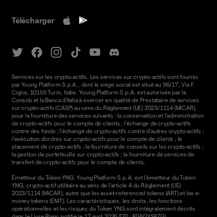
Télécharger
Services sur les crypto-actifs. Les services sur crypto-actifs sont fournis
par Young Platform S.p.A., dont le siège social est situé au 96/17, Via F.
Cigna, 10155 Turin, Italie. Young Platform S.p.A. est autorisée par la
Consob et la Banca d'Italia à exercer en qualité de Prestataire de services
sur crypto-actifs (CASP) au sens du Règlement (UE) 2023/1114 (MiCAR),
pour la fourniture des services suivants : la conservation et l'administration
de crypto-actifs pour le compte de clients ; l'échange de crypto-actifs
contre des fonds ; l'échange de crypto-actifs contre d'autres crypto-actifs ;
l'exécution d'ordres sur crypto-actifs pour le compte de clients ; le
placement de crypto-actifs ; la fourniture de conseils sur les crypto-actifs ;
la gestion de portefeuille sur crypto-actifs ; la fourniture de services de
transfert de crypto-actifs pour le compte de clients.
Émetteur du Token YNG. Young Platform S.p.A. est l'émetteur du Token
YNG, crypto-actif utilitaire au sens de l'article 4 du Règlement (UE)
2023/1114 (MiCAR), autre que les asset-referenced tokens (ART) et les e-
money tokens (EMT). Les caractéristiques, les droits, les fonctions
opérationnelles et les risques du Token YNG sont intégralement décrits
dans le
Livre Blanc
notifié le 17 avril 2026 (DTI : RGN2XS8ZG).