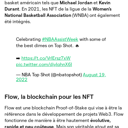
basket américain tels que
Michael Jordan
et
Kevin
Durant
. En 2021, les NFT de la ligue de la
Women’s
National Basketball Association
(WNBA) ont également
été intégrés.
Celebrating
#NBAAssistWeek
with some of
the best dimes on Top Shot. 🔥
➡️
https://t.co/VrlErsz7xW
pic.twitter.com/djyIqhnX6I
— NBA Top Shot (@nbatopshot)
August 19,
2022
Flow, la blockchain pour les NFT
Flow est une blockchain Proof-of-Stake qui vise à être la
référence dans le développement de projets Web3. Flow
fonctionne de manière à être hautement
évolutive,
rapide et peu coûteuse
. Mais son véritable atout est sa