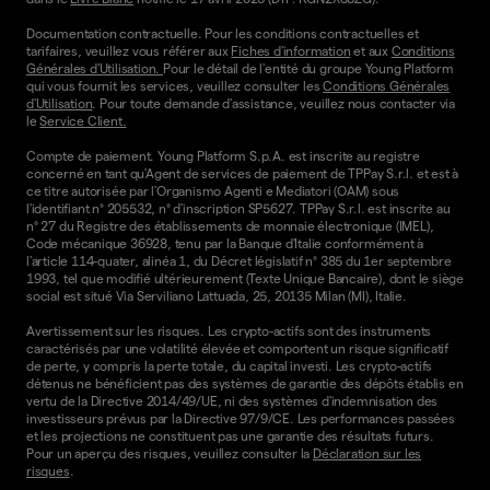
Documentation contractuelle. Pour les conditions contractuelles et
tarifaires, veuillez vous référer aux
Fiches d'information
et aux
Conditions
Générales d'Utilisation.
Pour le détail de l'entité du groupe Young Platform
qui vous fournit les services, veuillez consulter les
Conditions Générales
d'Utilisation
. Pour toute demande d'assistance, veuillez nous contacter via
le
Service Client.
Compte de paiement. Young Platform S.p.A. est inscrite au registre
concerné en tant qu'Agent de services de paiement de TPPay S.r.l. et est à
ce titre autorisée par l'Organismo Agenti e Mediatori (OAM) sous
l'identifiant n° 205532, n° d'inscription SP5627. TPPay S.r.l. est inscrite au
n° 27 du Registre des établissements de monnaie électronique (IMEL),
Code mécanique 36928, tenu par la Banque d'Italie conformément à
l'article 114-quater, alinéa 1, du Décret législatif n° 385 du 1er septembre
1993, tel que modifié ultérieurement (Texte Unique Bancaire), dont le siège
social est situé Via Serviliano Lattuada, 25, 20135 Milan (MI), Italie.
Avertissement sur les risques. Les crypto-actifs sont des instruments
caractérisés par une volatilité élevée et comportent un risque significatif
de perte, y compris la perte totale, du capital investi. Les crypto-actifs
détenus ne bénéficient pas des systèmes de garantie des dépôts établis en
vertu de la Directive 2014/49/UE, ni des systèmes d'indemnisation des
investisseurs prévus par la Directive 97/9/CE. Les performances passées
et les projections ne constituent pas une garantie des résultats futurs.
Pour un aperçu des risques, veuillez consulter la
Déclaration sur les
risques
.