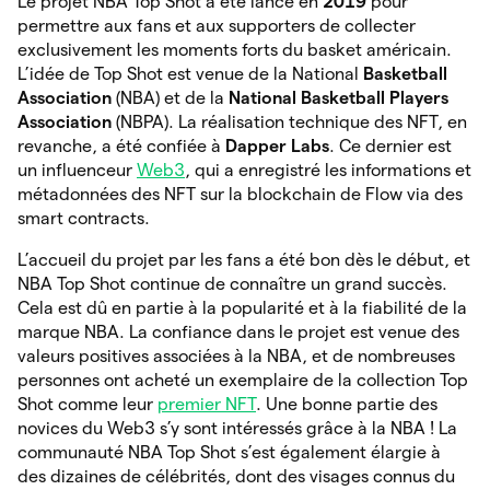
Le projet NBA Top Shot a été lancé en
2019
pour
permettre aux fans et aux supporters de collecter
exclusivement les moments forts du basket américain.
L’idée de Top Shot est venue de la National
Basketball
Association
(NBA) et de la
National Basketball Players
Association
(NBPA). La réalisation technique des NFT, en
revanche, a été confiée à
Dapper Labs
. Ce dernier est
un influenceur
Web3
, qui a enregistré les informations et
métadonnées des NFT sur la blockchain de Flow via des
smart contracts.
L’accueil du projet par les fans a été bon dès le début, et
NBA Top Shot continue de connaître un grand succès.
Cela est dû en partie à la popularité et à la fiabilité de la
marque NBA. La confiance dans le projet est venue des
valeurs positives associées à la NBA, et de nombreuses
personnes ont acheté un exemplaire de la collection Top
Shot comme leur
premier NFT
. Une bonne partie des
novices du Web3 s’y sont intéressés grâce à la NBA ! La
communauté NBA Top Shot s’est également élargie à
des dizaines de célébrités, dont des visages connus du