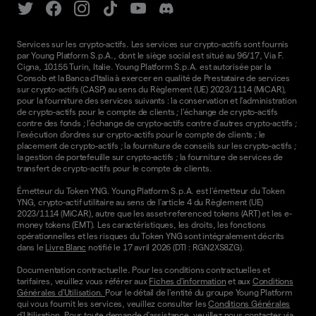
Services sur les crypto-actifs. Les services sur crypto-actifs sont fournis
par Young Platform S.p.A., dont le siège social est situé au 96/17, Via F.
Cigna, 10155 Turin, Italie. Young Platform S.p.A. est autorisée par la
Consob et la Banca d'Italia à exercer en qualité de Prestataire de services
sur crypto-actifs (CASP) au sens du Règlement (UE) 2023/1114 (MiCAR),
pour la fourniture des services suivants : la conservation et l'administration
de crypto-actifs pour le compte de clients ; l'échange de crypto-actifs
contre des fonds ; l'échange de crypto-actifs contre d'autres crypto-actifs ;
l'exécution d'ordres sur crypto-actifs pour le compte de clients ; le
placement de crypto-actifs ; la fourniture de conseils sur les crypto-actifs ;
la gestion de portefeuille sur crypto-actifs ; la fourniture de services de
transfert de crypto-actifs pour le compte de clients.
Émetteur du Token YNG. Young Platform S.p.A. est l'émetteur du Token
YNG, crypto-actif utilitaire au sens de l'article 4 du Règlement (UE)
2023/1114 (MiCAR), autre que les asset-referenced tokens (ART) et les e-
money tokens (EMT). Les caractéristiques, les droits, les fonctions
opérationnelles et les risques du Token YNG sont intégralement décrits
dans le
Livre Blanc
notifié le 17 avril 2026 (DTI : RGN2XS8ZG).
Documentation contractuelle. Pour les conditions contractuelles et
tarifaires, veuillez vous référer aux
Fiches d'information
et aux
Conditions
Générales d'Utilisation.
Pour le détail de l'entité du groupe Young Platform
qui vous fournit les services, veuillez consulter les
Conditions Générales
d'Utilisation
. Pour toute demande d'assistance, veuillez nous contacter via