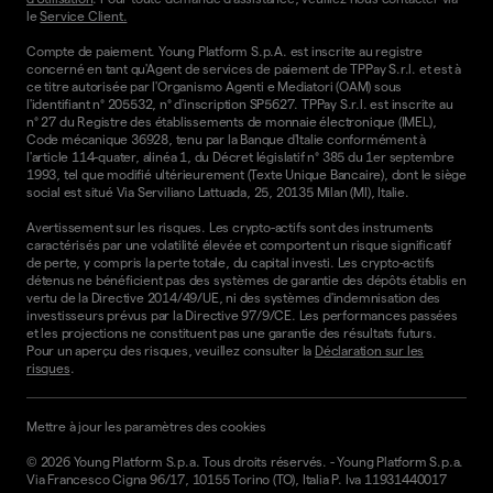
le
Service Client.
Compte de paiement. Young Platform S.p.A. est inscrite au registre
concerné en tant qu'Agent de services de paiement de TPPay S.r.l. et est à
ce titre autorisée par l'Organismo Agenti e Mediatori (OAM) sous
l'identifiant n° 205532, n° d'inscription SP5627. TPPay S.r.l. est inscrite au
n° 27 du Registre des établissements de monnaie électronique (IMEL),
Code mécanique 36928, tenu par la Banque d'Italie conformément à
l'article 114-quater, alinéa 1, du Décret législatif n° 385 du 1er septembre
1993, tel que modifié ultérieurement (Texte Unique Bancaire), dont le siège
social est situé Via Serviliano Lattuada, 25, 20135 Milan (MI), Italie.
Avertissement sur les risques. Les crypto-actifs sont des instruments
caractérisés par une volatilité élevée et comportent un risque significatif
de perte, y compris la perte totale, du capital investi. Les crypto-actifs
détenus ne bénéficient pas des systèmes de garantie des dépôts établis en
vertu de la Directive 2014/49/UE, ni des systèmes d'indemnisation des
investisseurs prévus par la Directive 97/9/CE. Les performances passées
et les projections ne constituent pas une garantie des résultats futurs.
Pour un aperçu des risques, veuillez consulter la
Déclaration sur les
risques
.
Mettre à jour les paramètres des cookies
©
2026
Young Platform S.p.a. Tous droits réservés.
-
Young Platform S.p.a.
Via Francesco Cigna 96/17, 10155 Torino (TO), Italia P. Iva 11931440017