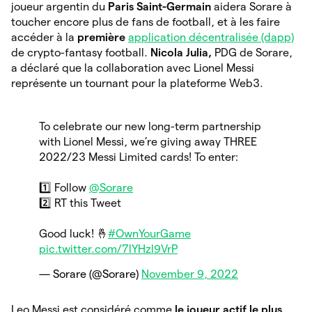
joueur argentin du
Paris Saint-Germain
aidera Sorare à
toucher encore plus de fans de football, et à les faire
accéder à la
première
application décentralisée (dapp)
de crypto-fantasy football.
Nicola Julia,
PDG de Sorare,
a déclaré que la collaboration avec Lionel Messi
représente un tournant pour la plateforme Web3.
To celebrate our new long-term partnership
with Lionel Messi, we’re giving away THREE
2022/23 Messi Limited cards! To enter:
1️⃣ Follow
@Sorare
2️⃣ RT this Tweet
Good luck! 🤞
#OwnYourGame
pic.twitter.com/7lYHzl9VrP
— Sorare (@Sorare)
November 9, 2022
Leo Messi est considéré comme
le joueur actif le plus