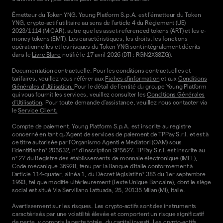
Émetteur du Token YNG. Young Platform S.p.A. est l'émetteur du Token
YNG, crypto-actif utilitaire au sens de l'article 4 du Règlement (UE)
2023/1114 (MiCAR), autre que les asset-referenced tokens (ART) et les e-
money tokens (EMT). Les caractéristiques, les droits, les fonctions
opérationnelles et les risques du Token YNG sont intégralement décrits
dans le
Livre Blanc
notifié le 17 avril 2026 (DTI : RGN2XS8ZG).
Documentation contractuelle. Pour les conditions contractuelles et
tarifaires, veuillez vous référer aux
Fiches d'information
et aux
Conditions
Générales d'Utilisation.
Pour le détail de l'entité du groupe Young Platform
qui vous fournit les services, veuillez consulter les
Conditions Générales
d'Utilisation
. Pour toute demande d'assistance, veuillez nous contacter via
le
Service Client.
Compte de paiement. Young Platform S.p.A. est inscrite au registre
concerné en tant qu'Agent de services de paiement de TPPay S.r.l. et est à
ce titre autorisée par l'Organismo Agenti e Mediatori (OAM) sous
l'identifiant n° 205532, n° d'inscription SP5627. TPPay S.r.l. est inscrite au
n° 27 du Registre des établissements de monnaie électronique (IMEL),
Code mécanique 36928, tenu par la Banque d'Italie conformément à
l'article 114-quater, alinéa 1, du Décret législatif n° 385 du 1er septembre
1993, tel que modifié ultérieurement (Texte Unique Bancaire), dont le siège
social est situé Via Serviliano Lattuada, 25, 20135 Milan (MI), Italie.
Avertissement sur les risques. Les crypto-actifs sont des instruments
caractérisés par une volatilité élevée et comportent un risque significatif
de perte, y compris la perte totale, du capital investi. Les crypto-actifs