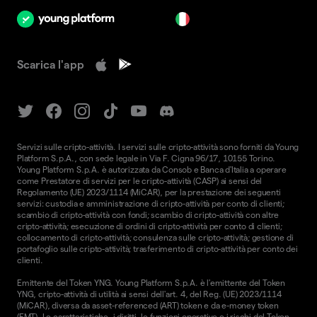
it
Scarica l'app
Servizi sulle cripto-attività. I servizi sulle cripto-attività sono forniti da Young
Platform S.p.A., con sede legale in Via F. Cigna 96/17, 10155 Torino.
Young Platform S.p.A. è autorizzata da Consob e Banca d'Italia a operare
come Prestatore di servizi per le cripto-attività (CASP) ai sensi del
Regolamento (UE) 2023/1114 (MiCAR), per la prestazione dei seguenti
servizi: custodia e amministrazione di cripto-attività per conto di clienti;
scambio di cripto-attività con fondi; scambio di cripto-attività con altre
cripto-attività; esecuzione di ordini di cripto-attività per conto di clienti;
collocamento di cripto-attività; consulenza sulle cripto-attività; gestione di
portafoglio sulle cripto-attività; trasferimento di cripto-attività per conto dei
clienti.
Emittente del Token YNG. Young Platform S.p.A. è l'emittente del Token
YNG, cripto-attività di utilità ai sensi dell'art. 4, del Reg. (UE) 2023/1114
(MiCAR), diversa da asset-referenced (ART) token e da e-money token
(EMT). Le caratteristiche, i diritti, le funzioni operative e i rischi del Token