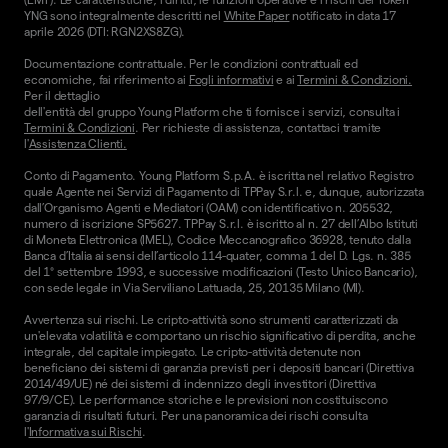
YNG sono integralmente descritti nel
White Paper
notificato in data 17
aprile 2026 (DTI: RGN2XS8ZG).
Documentazione contrattuale. Per le condizioni contrattuali ed
economiche, fai riferimento ai
Fogli informativi
e ai
Termini & Condizioni.
Per il dettaglio
dell'entità del gruppo Young Platform che ti fornisce i servizi, consulta i
Termini & Condizioni
. Per richieste di assistenza, contattaci tramite
l'
Assistenza Clienti.
Conto di Pagamento. Young Platform S.p.A. è iscritta nel relativo Registro
quale Agente nei Servizi di Pagamento di TPPay S.r.l. e, dunque, autorizzata
dall’Organismo Agenti e Mediatori (OAM) con identificativo n. 205532,
numero di iscrizione SP5627. TPPay S.r.l. è iscritto al n. 27 dell’Albo Istituti
di Moneta Elettronica (IMEL), Codice Meccanografico 36928, tenuto dalla
Banca d’Italia ai sensi dell’articolo 114-quater, comma 1 del D. Lgs. n. 385
del 1° settembre 1993, e successive modificazioni (Testo Unico Bancario),
con sede legale in Via Serviliano Lattuada, 25, 20135 Milano (MI).
Avvertenza sui rischi. Le cripto-attività sono strumenti caratterizzati da
un'elevata volatilità e comportano un rischio significativo di perdita, anche
integrale, del capitale impiegato. Le cripto-attività detenute non
beneficiano dei sistemi di garanzia previsti per i depositi bancari (Direttiva
2014/49/UE) né dei sistemi di indennizzo degli investitori (Direttiva
97/9/CE). Le performance storiche e le previsioni non costituiscono
garanzia di risultati futuri. Per una panoramica dei rischi consulta
l'
Informativa sui Rischi
.