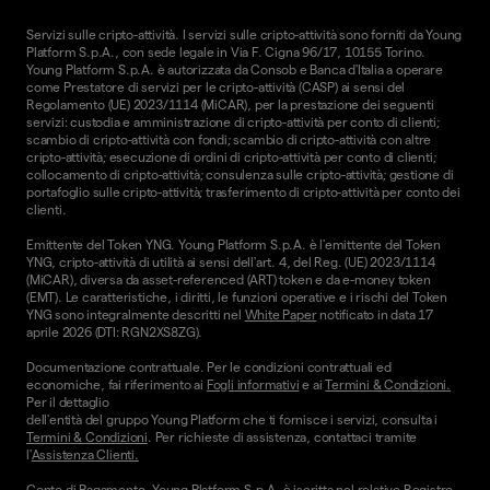
Servizi sulle cripto-attività. I servizi sulle cripto-attività sono forniti da Young
Platform S.p.A., con sede legale in Via F. Cigna 96/17, 10155 Torino.
Young Platform S.p.A. è autorizzata da Consob e Banca d'Italia a operare
come Prestatore di servizi per le cripto-attività (CASP) ai sensi del
Regolamento (UE) 2023/1114 (MiCAR), per la prestazione dei seguenti
servizi: custodia e amministrazione di cripto-attività per conto di clienti;
scambio di cripto-attività con fondi; scambio di cripto-attività con altre
cripto-attività; esecuzione di ordini di cripto-attività per conto di clienti;
collocamento di cripto-attività; consulenza sulle cripto-attività; gestione di
portafoglio sulle cripto-attività; trasferimento di cripto-attività per conto dei
clienti.
Emittente del Token YNG. Young Platform S.p.A. è l'emittente del Token
YNG, cripto-attività di utilità ai sensi dell'art. 4, del Reg. (UE) 2023/1114
(MiCAR), diversa da asset-referenced (ART) token e da e-money token
(EMT). Le caratteristiche, i diritti, le funzioni operative e i rischi del Token
YNG sono integralmente descritti nel
White Paper
notificato in data 17
aprile 2026 (DTI: RGN2XS8ZG).
Documentazione contrattuale. Per le condizioni contrattuali ed
economiche, fai riferimento ai
Fogli informativi
e ai
Termini & Condizioni.
Per il dettaglio
dell'entità del gruppo Young Platform che ti fornisce i servizi, consulta i
Termini & Condizioni
. Per richieste di assistenza, contattaci tramite
l'
Assistenza Clienti.
Conto di Pagamento. Young Platform S.p.A. è iscritta nel relativo Registro