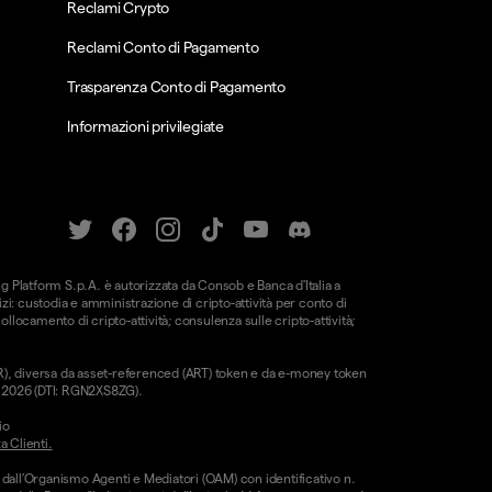
Reclami Crypto
Reclami Conto di Pagamento
Trasparenza Conto di Pagamento
Informazioni privilegiate
ung Platform S.p.A. è autorizzata da Consob e Banca d'Italia a
i: custodia e amministrazione di cripto-attività per conto di
 collocamento di cripto-attività; consulenza sulle cripto-attività;
CAR), diversa da asset-referenced (ART) token e da e-money token
le 2026 (DTI: RGN2XS8ZG).
io
a Clienti.
 dall’Organismo Agenti e Mediatori (OAM) con identificativo n.