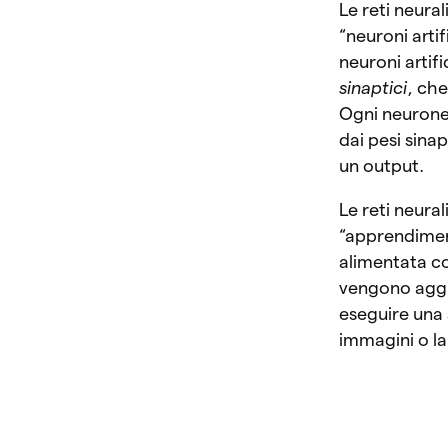
Le reti neur
“neuroni artifi
neuroni artifi
sinaptici
, che
Ogni neurone 
dai pesi sina
un output.
Le reti neur
“apprendiment
alimentata co
vengono aggi
eseguire una 
immagini o la