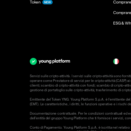
Token
Comprare
NEW
Comprare
ESG & Wh
it
Servizi sulle cripto-attività. I servizi sulle cripto-attività sono 
operare come Prestatore di servizi per le cripto-attività (CASP) a
clienti; scambio di cripto-attività con fondi; scambio di cripto-attiv
gestione di portafoglio sulle cripto-attività; trasferimento di cripto
Emittente del Token YNG. Young Platform S.p.A. è l'emittente del T
(EMT). Le caratteristiche, i diritti, le funzioni operative e i risc
Documentazione contrattuale. Per le condizioni contrattuali ed e
dell'entità del gruppo Young Platform che ti fornisce i servizi, con
Conto di Pagamento. Young Platform S.p.A. è iscritta nel relativo