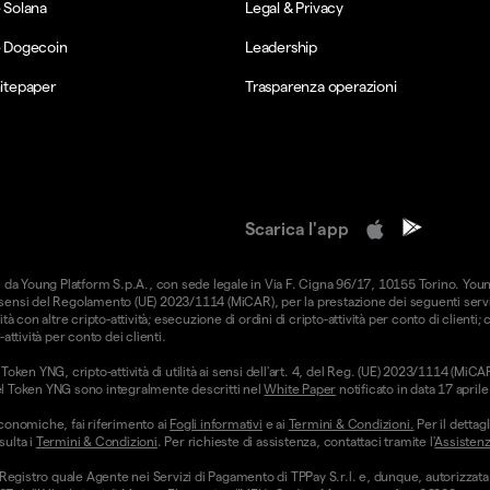
 Solana
Legal & Privacy
 Dogecoin
Leadership
itepaper
Trasparenza operazioni
Scarica l'app
forniti da Young Platform S.p.A., con sede legale in Via F. Cigna 96/17, 10155 Torino. Yo
i sensi del Regolamento (UE) 2023/1114 (MiCAR), per la prestazione dei seguenti serviz
ità con altre cripto-attività; esecuzione di ordini di cripto-attività per conto di clienti;
-attività per conto dei clienti.
oken YNG, cripto-attività di utilità ai sensi dell'art. 4, del Reg. (UE) 2023/1114 (Mi
hi del Token YNG sono integralmente descritti nel
White Paper
notificato in data 17 apri
conomiche, fai riferimento ai
Fogli informativi
e ai
Termini & Condizioni.
Per il dettagl
sulta i
Termini & Condizioni
. Per richieste di assistenza, contattaci tramite l'
Assistenz
 Registro quale Agente nei Servizi di Pagamento di TPPay S.r.l. e, dunque, autorizzata