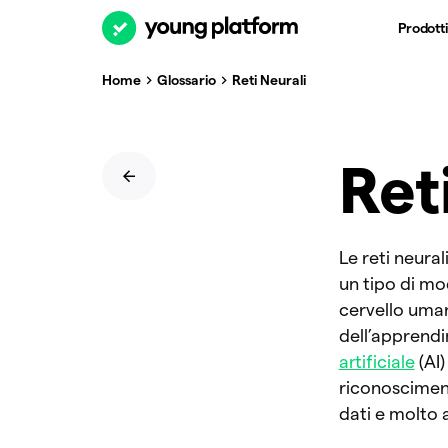
Prodotti
Home
Glossario
Reti Neurali
Ret
Le reti neural
un tipo di mo
cervello uman
dell’apprendi
artificiale
(AI)
riconosciment
dati e molto a