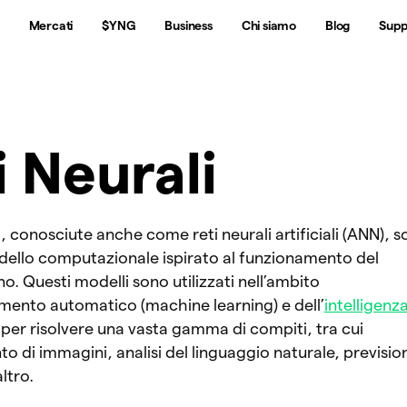
Mercati
$YNG
Business
Chi siamo
Blog
Supp
i Neurali
i, conosciute anche come reti neurali artificiali (ANN), 
dello computazionale ispirato al funzionamento del
o. Questi modelli sono utilizzati nell’ambito
mento automatico (machine learning) e dell’
intelligenz
 per risolvere una vasta gamma di compiti, tra cui
o di immagini, analisi del linguaggio naturale, previsio
ltro.