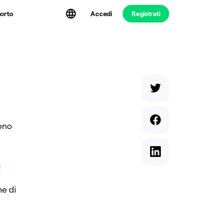
Accedi
Registrati
orto
sono
a
ne di