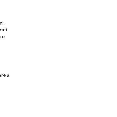
ni.
rati
rre
o
are a