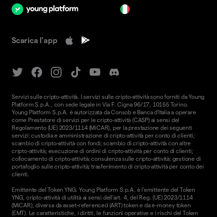
it
Scarica l'app
Servizi sulle cripto-attività. I servizi sulle cripto-attività sono forniti da Young
Platform S.p.A., con sede legale in Via F. Cigna 96/17, 10155 Torino.
Young Platform S.p.A. è autorizzata da Consob e Banca d'Italia a operare
come Prestatore di servizi per le cripto-attività (CASP) ai sensi del
Regolamento (UE) 2023/1114 (MiCAR), per la prestazione dei seguenti
servizi: custodia e amministrazione di cripto-attività per conto di clienti;
scambio di cripto-attività con fondi; scambio di cripto-attività con altre
cripto-attività; esecuzione di ordini di cripto-attività per conto di clienti;
collocamento di cripto-attività; consulenza sulle cripto-attività; gestione di
portafoglio sulle cripto-attività; trasferimento di cripto-attività per conto dei
clienti.
Emittente del Token YNG. Young Platform S.p.A. è l'emittente del Token
YNG, cripto-attività di utilità ai sensi dell'art. 4, del Reg. (UE) 2023/1114
(MiCAR), diversa da asset-referenced (ART) token e da e-money token
(EMT). Le caratteristiche, i diritti, le funzioni operative e i rischi del Token