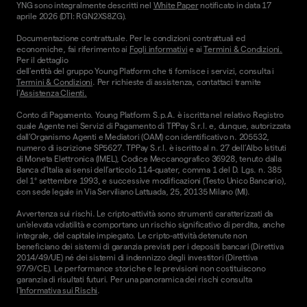
YNG sono integralmente descritti nel
White Paper
notificato in data 17
aprile 2026 (DTI: RGN2XS8ZG).
Documentazione contrattuale. Per le condizioni contrattuali ed
economiche, fai riferimento ai
Fogli informativi
e ai
Termini & Condizioni.
Per il dettaglio
dell'entità del gruppo Young Platform che ti fornisce i servizi, consulta i
Termini & Condizioni
. Per richieste di assistenza, contattaci tramite
l'
Assistenza Clienti.
Conto di Pagamento. Young Platform S.p.A. è iscritta nel relativo Registro
quale Agente nei Servizi di Pagamento di TPPay S.r.l. e, dunque, autorizzata
dall’Organismo Agenti e Mediatori (OAM) con identificativo n. 205532,
numero di iscrizione SP5627. TPPay S.r.l. è iscritto al n. 27 dell’Albo Istituti
di Moneta Elettronica (IMEL), Codice Meccanografico 36928, tenuto dalla
Banca d’Italia ai sensi dell’articolo 114-quater, comma 1 del D. Lgs. n. 385
del 1° settembre 1993, e successive modificazioni (Testo Unico Bancario),
con sede legale in Via Serviliano Lattuada, 25, 20135 Milano (MI).
Avvertenza sui rischi. Le cripto-attività sono strumenti caratterizzati da
un'elevata volatilità e comportano un rischio significativo di perdita, anche
integrale, del capitale impiegato. Le cripto-attività detenute non
beneficiano dei sistemi di garanzia previsti per i depositi bancari (Direttiva
2014/49/UE) né dei sistemi di indennizzo degli investitori (Direttiva
97/9/CE). Le performance storiche e le previsioni non costituiscono
garanzia di risultati futuri. Per una panoramica dei rischi consulta
l'
Informativa sui Rischi
.