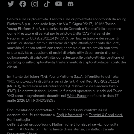
Servizi sulle cripto-attività. I servizi sulle cripto-attività sono forniti da Young
Platform S.p.A., con sede legale in Via F. Cigna 96/17, 10155 Torino.
Young Platform S.p.A. è autorizzata da Consob e Banca d'Italia a operare
come Prestatore di servizi per le cripto-attività (CASP) ai sensi del
Regolamento (UE) 2023/1114 (MiCAR), per la prestazione dei seguenti
servizi: custodia e amministrazione di cripto-attività per conto di clienti;
scambio di cripto-attività con fondi; scambio di cripto-attività con altre
cripto-attività; esecuzione di ordini di cripto-attività per conto di clienti;
collocamento di cripto-attività; consulenza sulle cripto-attività; gestione di
portafoglio sulle cripto-attività; trasferimento di cripto-attività per conto dei
clienti.
Emittente del Token YNG. Young Platform S.p.A. è l'emittente del Token
YNG, cripto-attività di utilità ai sensi dell'art. 4, del Reg. (UE) 2023/1114
(MiCAR), diversa da asset-referenced (ART) token e da e-money token
(EMT). Le caratteristiche, i diritti, le funzioni operative e i rischi del Token
YNG sono integralmente descritti nel
White Paper
notificato in data 17
aprile 2026 (DTI: RGN2XS8ZG).
Documentazione contrattuale. Per le condizioni contrattuali ed
economiche, fai riferimento ai
Fogli informativi
e ai
Termini & Condizioni.
Per il dettaglio
dell'entità del gruppo Young Platform che ti fornisce i servizi, consulta i
Termini & Condizioni
. Per richieste di assistenza, contattaci tramite
l'
Assistenza Clienti.