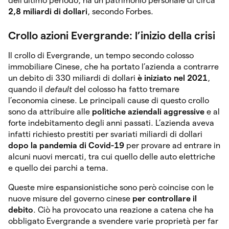
dell’ultimo periodo, ha un patrimonio personale di circa
2,8 miliardi di dollari
, secondo Forbes.
Crollo azioni Evergrande: l’inizio della crisi
Il crollo di Evergrande, un tempo secondo colosso
immobiliare Cinese, che ha portato l’azienda a contrarre
un debito di 330 miliardi di dollari
è iniziato nel 2021
,
quando il
default
del colosso ha fatto tremare
l’economia cinese. Le principali cause di questo crollo
sono da attribuire alle
politiche aziendali aggressive
e al
forte indebitamento degli anni passati. L’azienda aveva
infatti richiesto prestiti per svariati miliardi di dollari
dopo la pandemia di Covid-19
per provare ad entrare in
alcuni nuovi mercati, tra cui quello delle auto elettriche
e quello dei parchi a tema.
Queste mire espansionistiche sono però coincise con le
nuove misure del governo cinese
per controllare il
debito
. Ciò ha provocato una reazione a catena che ha
obbligato Evergrande a svendere varie proprietà per far