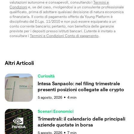
valutazioni autonome e consapevoli, consultando i
Termini e
Condizioni
e, se del caso, rivolgendosi a un consulente professionale
qualificato, prima di adottare qualsiasi decisione di natura economica
o finanziaria. Il conto di pagamento offerto da Young Platform è
disciplinato dal D.Lgs. 11/2010 e non può essere equiparato a un
conto corrente bancario; pertanto, non beneficia delle garanzie
previste per i depositi presso istituti bancari. L’utente è invitato a
consultare i
Termini e Condizioni Conto di pagamento
.
Altri Articoli
Curiosità
Intesa Sanpaolo: nel filing trimestrale
presenti posizioni collegate alle crypto
5 agosto, 2026
4
min
●
Scenari Economici
Trimestrali: il calendario delle principali
aziende quotate in borsa
5 agosto, 2026
7
min
●