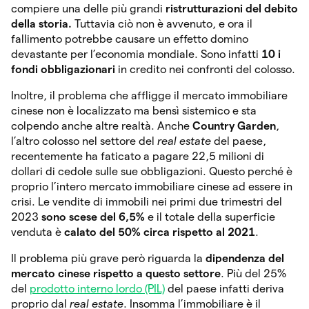
compiere una delle più grandi
ristrutturazioni del debito
della storia.
Tuttavia ciò non è avvenuto,
e ora il
fallimento potrebbe causare un effetto domino
devastante per l’economia mondiale. Sono infatti
10 i
fondi obbligazionari
in credito nei confronti del colosso.
Inoltre, il problema che affligge il mercato immobiliare
cinese non è localizzato ma bensì sistemico e sta
colpendo anche altre realtà. Anche
Country Garden
,
l’altro colosso nel settore del
real estate
del paese,
recentemente ha faticato a pagare 22,5 milioni di
dollari di cedole sulle sue obbligazioni. Questo perché è
proprio l’intero mercato immobiliare cinese ad essere in
crisi. Le vendite di immobili nei primi due trimestri del
2023
sono scese del 6,5%
e il totale della superficie
venduta è
calato del 50% circa rispetto al 2021
.
Il problema più grave però riguarda la
dipendenza del
mercato cinese rispetto a questo settore
. Più del 25%
del
prodotto interno lordo (PIL)
del paese infatti deriva
proprio dal
real estate
. Insomma l’immobiliare è il