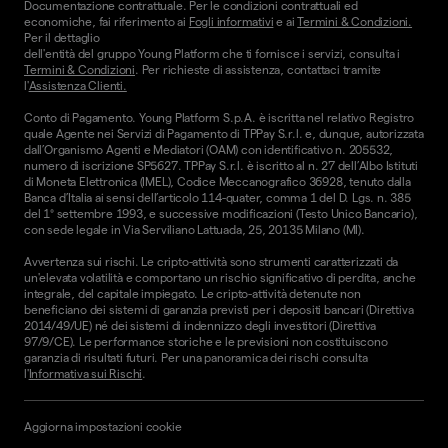
Documentazione contrattuale. Per le condizioni contrattuali ed
economiche, fai riferimento ai
Fogli informativi
e ai
Termini & Condizioni.
Per il dettaglio
dell'entità del gruppo Young Platform che ti fornisce i servizi, consulta i
Termini & Condizioni
. Per richieste di assistenza, contattaci tramite
l'
Assistenza Clienti.
Conto di Pagamento. Young Platform S.p.A. è iscritta nel relativo Registro
quale Agente nei Servizi di Pagamento di TPPay S.r.l. e, dunque, autorizzata
dall’Organismo Agenti e Mediatori (OAM) con identificativo n. 205532,
numero di iscrizione SP5627. TPPay S.r.l. è iscritto al n. 27 dell’Albo Istituti
di Moneta Elettronica (IMEL), Codice Meccanografico 36928, tenuto dalla
Banca d’Italia ai sensi dell’articolo 114-quater, comma 1 del D. Lgs. n. 385
del 1° settembre 1993, e successive modificazioni (Testo Unico Bancario),
con sede legale in Via Serviliano Lattuada, 25, 20135 Milano (MI).
Avvertenza sui rischi. Le cripto-attività sono strumenti caratterizzati da
un'elevata volatilità e comportano un rischio significativo di perdita, anche
integrale, del capitale impiegato. Le cripto-attività detenute non
beneficiano dei sistemi di garanzia previsti per i depositi bancari (Direttiva
2014/49/UE) né dei sistemi di indennizzo degli investitori (Direttiva
97/9/CE). Le performance storiche e le previsioni non costituiscono
garanzia di risultati futuri. Per una panoramica dei rischi consulta
l'
Informativa sui Rischi
.
Aggiorna impostazioni cookie