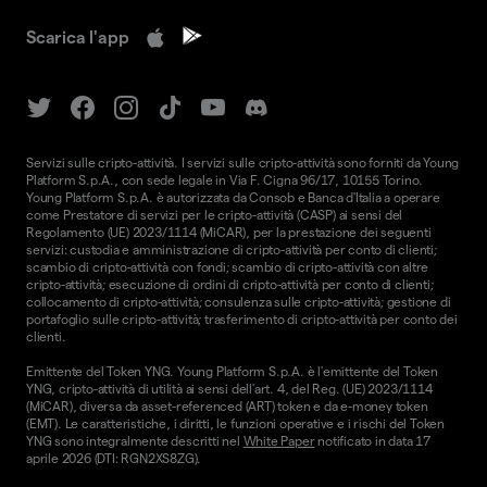
Scarica l'app
Servizi sulle cripto-attività. I servizi sulle cripto-attività sono forniti da Young
Platform S.p.A., con sede legale in Via F. Cigna 96/17, 10155 Torino.
Young Platform S.p.A. è autorizzata da Consob e Banca d'Italia a operare
come Prestatore di servizi per le cripto-attività (CASP) ai sensi del
Regolamento (UE) 2023/1114 (MiCAR), per la prestazione dei seguenti
servizi: custodia e amministrazione di cripto-attività per conto di clienti;
scambio di cripto-attività con fondi; scambio di cripto-attività con altre
cripto-attività; esecuzione di ordini di cripto-attività per conto di clienti;
collocamento di cripto-attività; consulenza sulle cripto-attività; gestione di
portafoglio sulle cripto-attività; trasferimento di cripto-attività per conto dei
clienti.
Emittente del Token YNG. Young Platform S.p.A. è l'emittente del Token
YNG, cripto-attività di utilità ai sensi dell'art. 4, del Reg. (UE) 2023/1114
(MiCAR), diversa da asset-referenced (ART) token e da e-money token
(EMT). Le caratteristiche, i diritti, le funzioni operative e i rischi del Token
YNG sono integralmente descritti nel
White Paper
notificato in data 17
aprile 2026 (DTI: RGN2XS8ZG).