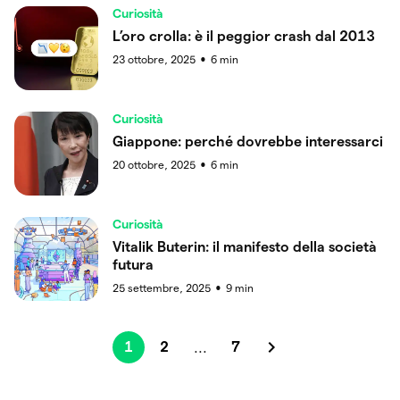
Curiosità
L’oro crolla: è il peggior crash dal 2013
23 ottobre, 2025
6
min
●
Curiosità
Giappone: perché dovrebbe interessarci
20 ottobre, 2025
6
min
●
Curiosità
Vitalik Buterin: il manifesto della società
futura
25 settembre, 2025
9
min
●
1
2
7
...