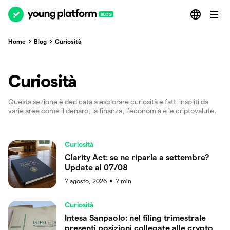
Home
Blog
Curiosità
Curiosità
Questa sezione è dedicata a esplorare curiosità e fatti insoliti da
varie aree come il denaro, la finanza, l'economia e le criptovalute.
Curiosità
Clarity Act: se ne riparla a settembre?
Update al 07/08
7 agosto, 2026
7
min
●
Curiosità
Intesa Sanpaolo: nel filing trimestrale
presenti posizioni collegate alle crypto