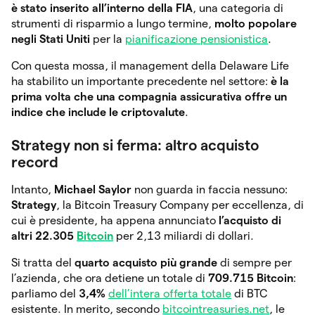
è stato inserito all’interno della FIA
, una categoria di
strumenti di risparmio a lungo termine,
molto popolare
negli Stati Uniti
per la
pianificazione pensionistica
.
Con questa mossa, il management della Delaware Life
ha stabilito un importante precedente nel settore:
è la
prima volta che una compagnia assicurativa offre un
indice che include le criptovalute
.
Strategy non si ferma: altro acquisto
record
Intanto,
Michael Saylor
non guarda in faccia nessuno:
Strategy
, la Bitcoin Treasury Company per eccellenza, di
cui è presidente, ha appena annunciato
l’acquisto di
altri 22.305
Bitcoin
per 2,13 miliardi di dollari.
Si tratta del
quarto acquisto più grande
di sempre per
l’azienda, che ora detiene un totale di
709.715 Bitcoin
:
parliamo del
3,4%
dell’intera offerta totale
di BTC
esistente. In merito, secondo
bitcointreasuries.net
, le