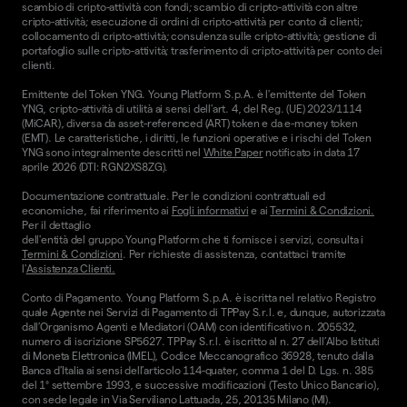
scambio di cripto-attività con fondi; scambio di cripto-attività con altre
cripto-attività; esecuzione di ordini di cripto-attività per conto di clienti;
collocamento di cripto-attività; consulenza sulle cripto-attività; gestione di
portafoglio sulle cripto-attività; trasferimento di cripto-attività per conto dei
clienti.
Emittente del Token YNG. Young Platform S.p.A. è l'emittente del Token
YNG, cripto-attività di utilità ai sensi dell'art. 4, del Reg. (UE) 2023/1114
(MiCAR), diversa da asset-referenced (ART) token e da e-money token
(EMT). Le caratteristiche, i diritti, le funzioni operative e i rischi del Token
YNG sono integralmente descritti nel
White Paper
notificato in data 17
aprile 2026 (DTI: RGN2XS8ZG).
Documentazione contrattuale. Per le condizioni contrattuali ed
economiche, fai riferimento ai
Fogli informativi
e ai
Termini & Condizioni.
Per il dettaglio
dell'entità del gruppo Young Platform che ti fornisce i servizi, consulta i
Termini & Condizioni
. Per richieste di assistenza, contattaci tramite
l'
Assistenza Clienti.
Conto di Pagamento. Young Platform S.p.A. è iscritta nel relativo Registro
quale Agente nei Servizi di Pagamento di TPPay S.r.l. e, dunque, autorizzata
dall’Organismo Agenti e Mediatori (OAM) con identificativo n. 205532,
numero di iscrizione SP5627. TPPay S.r.l. è iscritto al n. 27 dell’Albo Istituti
di Moneta Elettronica (IMEL), Codice Meccanografico 36928, tenuto dalla
Banca d’Italia ai sensi dell’articolo 114-quater, comma 1 del D. Lgs. n. 385
del 1° settembre 1993, e successive modificazioni (Testo Unico Bancario),
con sede legale in Via Serviliano Lattuada, 25, 20135 Milano (MI).