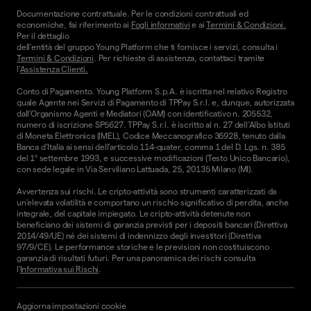
Documentazione contrattuale. Per le condizioni contrattuali ed
economiche, fai riferimento ai
Fogli informativi
e ai
Termini & Condizioni.
Per il dettaglio
dell'entità del gruppo Young Platform che ti fornisce i servizi, consulta i
Termini & Condizioni
. Per richieste di assistenza, contattaci tramite
l'
Assistenza Clienti.
Conto di Pagamento. Young Platform S.p.A. è iscritta nel relativo Registro
quale Agente nei Servizi di Pagamento di TPPay S.r.l. e, dunque, autorizzata
dall’Organismo Agenti e Mediatori (OAM) con identificativo n. 205532,
numero di iscrizione SP5627. TPPay S.r.l. è iscritto al n. 27 dell’Albo Istituti
di Moneta Elettronica (IMEL), Codice Meccanografico 36928, tenuto dalla
Banca d’Italia ai sensi dell’articolo 114-quater, comma 1 del D. Lgs. n. 385
del 1° settembre 1993, e successive modificazioni (Testo Unico Bancario),
con sede legale in Via Serviliano Lattuada, 25, 20135 Milano (MI).
Avvertenza sui rischi. Le cripto-attività sono strumenti caratterizzati da
un'elevata volatilità e comportano un rischio significativo di perdita, anche
integrale, del capitale impiegato. Le cripto-attività detenute non
beneficiano dei sistemi di garanzia previsti per i depositi bancari (Direttiva
2014/49/UE) né dei sistemi di indennizzo degli investitori (Direttiva
97/9/CE). Le performance storiche e le previsioni non costituiscono
garanzia di risultati futuri. Per una panoramica dei rischi consulta
l'
Informativa sui Rischi
.
Aggiorna impostazioni cookie