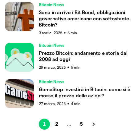
Bitcoin News
Sono in arrivo i Bit Bond, obbligazioni
governative americane con sottostante
Bitcoin?
3 aprile, 2025
5
min
●
Bitcoin News
Prezzo Bitcoin: andamento e storia dal
2008 ad oggi
29 marzo, 2025
6
min
●
Bitcoin News
GameStop investirà in Bitcoin: come si è
mosso il prezzo delle azioni?
27 marzo, 2025
4
min
●
1
2
5
...