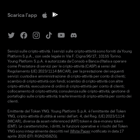
Scarica l'app
Servizi sulle cripto-attività. I servizi sulle cripto-attività sono forniti da Young
Platform S.p.A., con sede legale in Via F. Cigna 96/17, 10155 Torino.
Young Platform S.p.A. è autorizzata da Consob e Banca d'Italia a operare
come Prestatore di servizi per le cripto-attività (CASP) ai sensi del
Regolamento (UE) 2023/1114 (MiCAR), per la prestazione dei seguenti
servizi: custodia e amministrazione di cripto-attività per conto di clienti;
scambio di cripto-attività con fondi; scambio di cripto-attività con altre
cripto-attività; esecuzione di ordini di cripto-attività per conto di clienti;
collocamento di cripto-attività; consulenza sulle cripto-attività; gestione di
portafoglio sulle cripto-attività; trasferimento di cripto-attività per conto dei
clienti.
Emittente del Token YNG. Young Platform S.p.A. è l'emittente del Token
YNG, cripto-attività di utilità ai sensi dell'art. 4, del Reg. (UE) 2023/1114
(MiCAR), diversa da asset-referenced (ART) token e da e-money token
(EMT). Le caratteristiche, i diritti, le funzioni operative e i rischi del Token
YNG sono integralmente descritti nel
White Paper
notificato in data 17
aprile 2026 (DTI: RGN2XS8ZG).