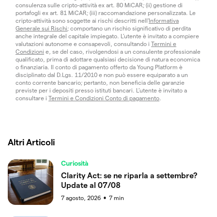
consulenza sulle cripto-attività ex art. 80 MiCAR; (ii) gestione di
portafogli ex art. 81 MiCAR; (iii) raccomandazione personalizzata. Le
cripto-attività sono soggette ai rischi descritti nell'
Informativa
Generale sui Rischi
; comportano un rischio significativo di perdita
anche integrale del capitale impiegato. L’utente è invitato a compiere
valutazioni autonome e consapevoli, consultando i
Termini e
Condizioni
e, se del caso, rivolgendosi a un consulente professionale
qualificato, prima di adottare qualsiasi decisione di natura economica
o finanziaria. Il conto di pagamento offerto da Young Platform è
disciplinato dal D.Lgs. 11/2010 e non può essere equiparato a un
conto corrente bancario; pertanto, non beneficia delle garanzie
previste per i depositi presso istituti bancari. L’utente è invitato a
consultare i
Termini e Condizioni Conto di pagamento
.
Altri Articoli
Curiosità
Clarity Act: se ne riparla a settembre?
Update al 07/08
7 agosto, 2026
7
min
●