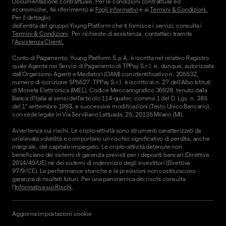
Documentazione contrattuale. Per le condizioni contrattuali ed
economiche, fai riferimento ai
Fogli informativi
e ai
Termini & Condizioni.
Per il dettaglio
dell'entità del gruppo Young Platform che ti fornisce i servizi, consulta i
Termini & Condizioni
. Per richieste di assistenza, contattaci tramite
l'
Assistenza Clienti.
Conto di Pagamento. Young Platform S.p.A. è iscritta nel relativo Registro
quale Agente nei Servizi di Pagamento di TPPay S.r.l. e, dunque, autorizzata
dall’Organismo Agenti e Mediatori (OAM) con identificativo n. 205532,
numero di iscrizione SP5627. TPPay S.r.l. è iscritto al n. 27 dell’Albo Istituti
di Moneta Elettronica (IMEL), Codice Meccanografico 36928, tenuto dalla
Banca d’Italia ai sensi dell’articolo 114-quater, comma 1 del D. Lgs. n. 385
del 1° settembre 1993, e successive modificazioni (Testo Unico Bancario),
con sede legale in Via Serviliano Lattuada, 25, 20135 Milano (MI).
Avvertenza sui rischi. Le cripto-attività sono strumenti caratterizzati da
un'elevata volatilità e comportano un rischio significativo di perdita, anche
integrale, del capitale impiegato. Le cripto-attività detenute non
beneficiano dei sistemi di garanzia previsti per i depositi bancari (Direttiva
2014/49/UE) né dei sistemi di indennizzo degli investitori (Direttiva
97/9/CE). Le performance storiche e le previsioni non costituiscono
garanzia di risultati futuri. Per una panoramica dei rischi consulta
l'
Informativa sui Rischi
.
Aggiorna impostazioni cookie