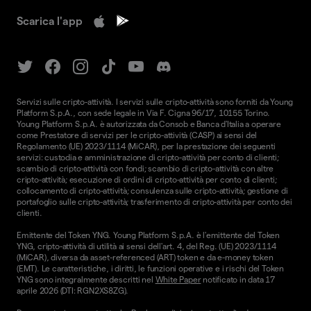
Scarica l'app
Servizi sulle cripto-attività. I servizi sulle cripto-attività sono forniti da Young
Platform S.p.A., con sede legale in Via F. Cigna 96/17, 10155 Torino.
Young Platform S.p.A. è autorizzata da Consob e Banca d'Italia a operare
come Prestatore di servizi per le cripto-attività (CASP) ai sensi del
Regolamento (UE) 2023/1114 (MiCAR), per la prestazione dei seguenti
servizi: custodia e amministrazione di cripto-attività per conto di clienti;
scambio di cripto-attività con fondi; scambio di cripto-attività con altre
cripto-attività; esecuzione di ordini di cripto-attività per conto di clienti;
collocamento di cripto-attività; consulenza sulle cripto-attività; gestione di
portafoglio sulle cripto-attività; trasferimento di cripto-attività per conto dei
clienti.
Emittente del Token YNG. Young Platform S.p.A. è l'emittente del Token
YNG, cripto-attività di utilità ai sensi dell'art. 4, del Reg. (UE) 2023/1114
(MiCAR), diversa da asset-referenced (ART) token e da e-money token
(EMT). Le caratteristiche, i diritti, le funzioni operative e i rischi del Token
YNG sono integralmente descritti nel
White Paper
notificato in data 17
aprile 2026 (DTI: RGN2XS8ZG).