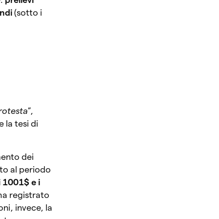
ndi
(sotto i
rotesta
”,
 la tesi di
mento dei
to al periodo
i 1001$ e i
a ha registrato
ni, invece, la