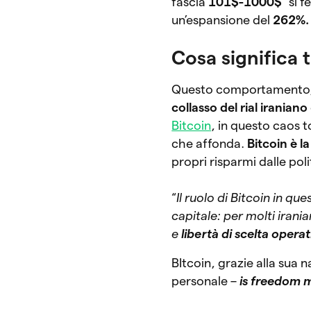
fascia
101$-1000$
“si f
un’espansione del
262%.
Cosa significa 
Questo comportamento, s
collasso del rial iraniano
Bitcoin
, in questo caos to
che affonda.
Bitcoin è l
propri risparmi dalle poli
“
Il ruolo di Bitcoin in ques
capitale: per molti irania
e
libertà di scelta operat
BItcoin, grazie alla sua 
personale –
is freedom 