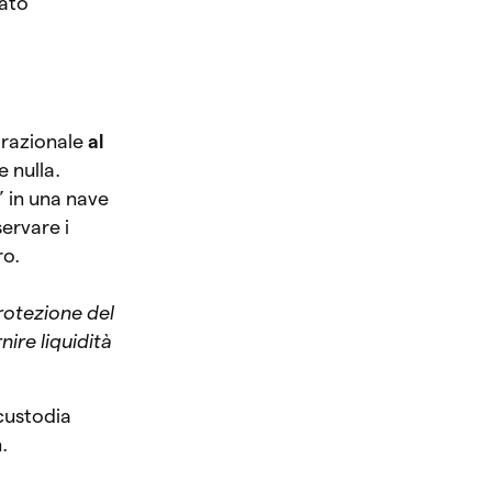
ato
 razionale
al
 nulla.
” in una nave
ervare i
ro.
protezione del
rnire liquidità
custodia
.