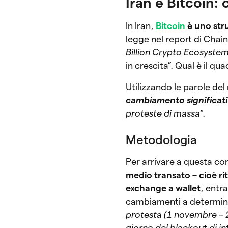
Iran e Bitcoin:
In Iran,
Bitcoin
è uno str
legge nel report di Chaina
Billion Crypto Ecosyste
in crescita”. Qual è il q
Utilizzando le parole del 
cambiamento significat
proteste di massa
“.
Metodologia
Per arrivare a questa con
medio transato – cioè rit
exchange a wallet
, entr
cambiamenti a determina
protesta (1 novembre –
giorno del blackout di in