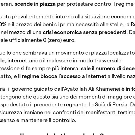
heran,
scende in piazza
per protestare contro il regime
 ruota prevalentemente intorno alla situazione economi
40%
e il prezzo dei beni di prima necessità alle stelle, la
a nel mezzo di una
crisi economica senza precedenti
. D
 vale ufficialmente 0 (zero) euro.
quello che sembrava un movimento di piazza localizzat
le
, intercettando il malessere in modo trasversale.
essione si fa sempre più intensa:
sale il numero di dece
atto, e
il regime blocca l’accesso a internet
a livello na
ra, il governo guidato dall’Ayatollah Ali Khamenei
è in f
i ritengono che questo sia uno dei momenti di maggiore
odestato il precedente regnante, lo Scià di Persia. Dal
i sicurezza iraniane nei confronti dei manifestanti testim
issenso e mantenere il controllo.