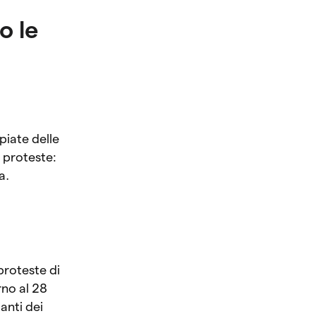
o le
e
piate delle
 proteste:
a.
proteste di
rno al 28
anti dei