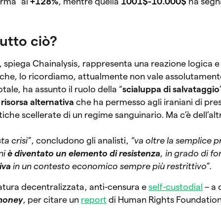
erma” al
+128%
, mentre quella
1001$-10.000$
ha segn
tutto ciò?
piega Chainalysis, rappresenta una reazione logica e
che, lo ricordiamo, attualmente non vale assolutamente
tale, ha assunto il ruolo della “
scialuppa di salvataggio
a risorsa alternativa
che ha permesso agli iraniani di pres
tiche scellerate di un regime sanguinario. Ma c’è dell’alt
ta crisi”
, concludono gli analisti,
“va oltre la semplice 
ni
è diventato un elemento di resistenza
, in grado di fo
iva
in un contesto economico sempre più restrittivo
”.
natura decentralizzata, anti-censura e
self-custodial
– a 
money
, per citare un
report
di Human Rights Foundation