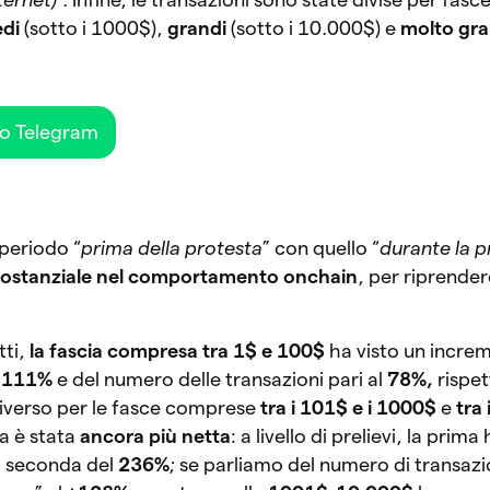
di
(sotto i 1000$),
grandi
(sotto i 10.000$) e
molto gra
po Telegram
periodo “
prima della protesta
” con quello “
durante la p
sostanziale nel comportamento onchain
, per riprendere
tti,
la fascia compresa tra 1$ e 100$
ha visto un incre
l
111%
e del numero delle transazioni pari al
78%,
rispet
diverso per le fasce comprese
tra i 101$ e i 1000$
e
tra 
ta è stata
ancora più netta
: a livello di prelievi, la prim
la seconda del
236%
; se parliamo del numero di transazio