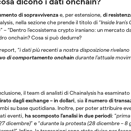
 cosa dicono i dati onchain?
umento di sopravvivenza
e, per estensione,
di resistenz
lysis, nella sezione che prende il titolo di “
Inside Iran’
m
” – “Dentro l’ecosistema crypto iraniano: un mercato da
uadro onchain? Cosa si può dedurre?
report, “
i dati più recenti a nostra disposizione rivelano
ivo di comportamento onchain
durante l’attuale movi
clusione, il team di analisti di Chainalysis ha esaminato
irato dagli exchange – in dollari
, sia
il numero di transa
ambi su base quotidiana. Inoltre, per poter attribuire ev
ti eventi,
ha scomposto l’analisi in due periodi
: “
prima 
 27 dicembre)
” e “
durante la protesta (28 dicembre – 8 
ternet)
”. Infine, le transazioni sono state divise per fasc