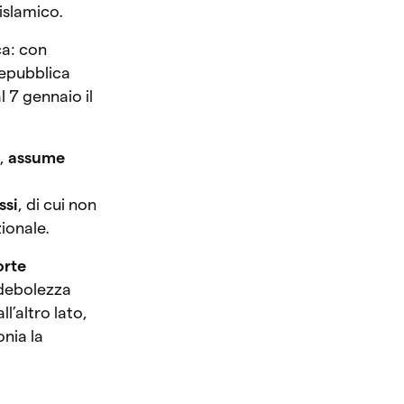
 islamico.
ca: con
 Repubblica
al 7 gennaio il
o,
assume
ssi
, di cui non
zionale.
orte
 debolezza
l’altro lato,
onia la