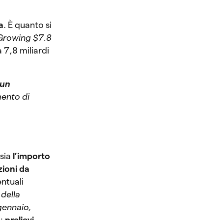
a
. È quanto si
s Growing $7.8
 7,8 miliardi
un
mento di
 sia
l’importo
zioni da
entuali
della
gennaio,
e:
prelievi