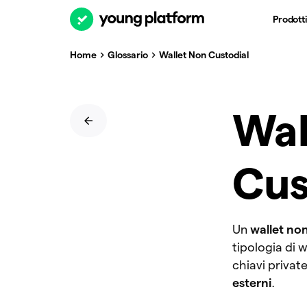
Prodotti
Home
Glossario
Wallet Non Custodial
Wal
Cus
Un
wallet no
tipologia di w
chiavi private
esterni
.