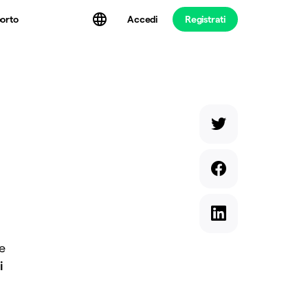
Accedi
Registrati
orto
e
i