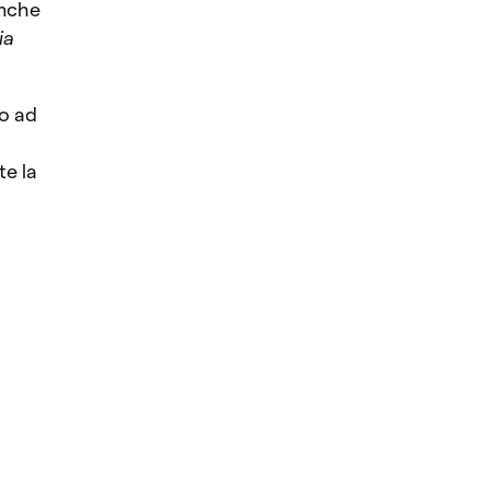
anche
ia
so ad
te la