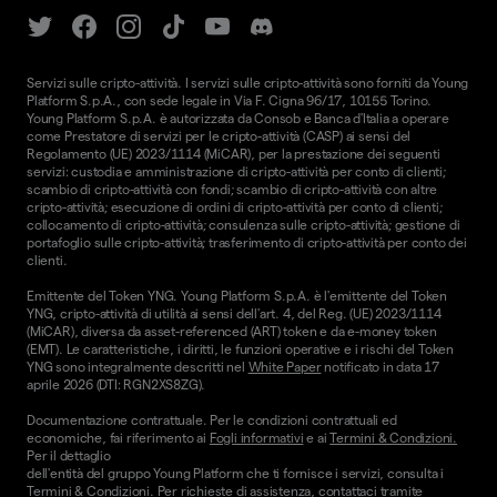
Servizi sulle cripto-attività. I servizi sulle cripto-attività sono forniti da Young
Platform S.p.A., con sede legale in Via F. Cigna 96/17, 10155 Torino.
Young Platform S.p.A. è autorizzata da Consob e Banca d'Italia a operare
come Prestatore di servizi per le cripto-attività (CASP) ai sensi del
Regolamento (UE) 2023/1114 (MiCAR), per la prestazione dei seguenti
servizi: custodia e amministrazione di cripto-attività per conto di clienti;
scambio di cripto-attività con fondi; scambio di cripto-attività con altre
cripto-attività; esecuzione di ordini di cripto-attività per conto di clienti;
collocamento di cripto-attività; consulenza sulle cripto-attività; gestione di
portafoglio sulle cripto-attività; trasferimento di cripto-attività per conto dei
clienti.
Emittente del Token YNG. Young Platform S.p.A. è l'emittente del Token
YNG, cripto-attività di utilità ai sensi dell'art. 4, del Reg. (UE) 2023/1114
(MiCAR), diversa da asset-referenced (ART) token e da e-money token
(EMT). Le caratteristiche, i diritti, le funzioni operative e i rischi del Token
YNG sono integralmente descritti nel
White Paper
notificato in data 17
aprile 2026 (DTI: RGN2XS8ZG).
Documentazione contrattuale. Per le condizioni contrattuali ed
economiche, fai riferimento ai
Fogli informativi
e ai
Termini & Condizioni.
Per il dettaglio
dell'entità del gruppo Young Platform che ti fornisce i servizi, consulta i
Termini & Condizioni
. Per richieste di assistenza, contattaci tramite