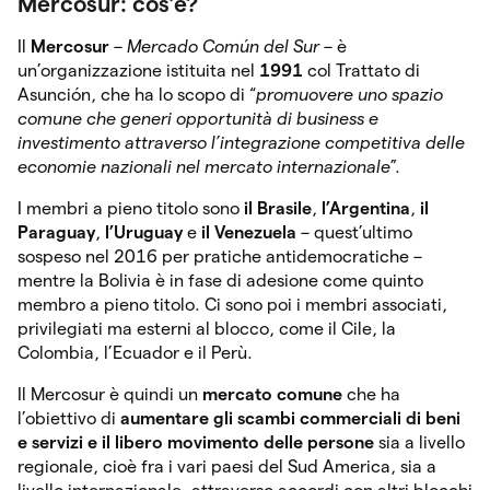
Mercosur: cos’é?
Il
Mercosur
–
Mercado Común del Sur
– è
un’organizzazione istituita nel
1991
col Trattato di
Asunción, che ha lo scopo di “
promuovere uno spazio
comune che generi opportunità di business e
investimento attraverso l’integrazione competitiva delle
economie nazionali nel mercato internazionale
”.
I membri a pieno titolo sono
il
Brasile
,
l’Argentina
,
il
Paraguay
,
l’Uruguay
e
il Venezuela
– quest’ultimo
sospeso nel 2016 per pratiche antidemocratiche –
mentre la Bolivia è in fase di adesione come quinto
membro a pieno titolo. Ci sono poi i membri associati,
privilegiati ma esterni al blocco, come il Cile, la
Colombia, l’Ecuador e il Perù.
Il Mercosur è quindi un
mercato comune
che ha
l’obiettivo di
aumentare gli scambi
commerciali di beni
e servizi e il libero movimento delle persone
sia a livello
regionale, cioè fra i vari paesi del Sud America, sia a