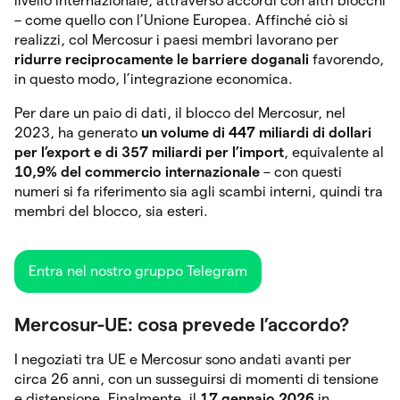
livello internazionale, attraverso accordi con altri blocchi
– come quello con l’Unione Europea. Affinché ciò si
realizzi, col Mercosur i paesi membri lavorano per
ridurre reciprocamente le barriere doganali
favorendo,
in questo modo, l’integrazione economica.
Per dare un paio di dati, il blocco del Mercosur, nel
2023, ha generato
un volume di 447 miliardi di dollari
per l’export e di 357 miliardi per l’import
, equivalente al
10,9% del commercio internazionale
– con questi
numeri si fa riferimento sia agli scambi interni, quindi tra
membri del blocco, sia esteri.
Entra nel nostro gruppo Telegram
Mercosur-UE: cosa prevede l’accordo?
I negoziati tra UE e Mercosur sono andati avanti per
circa 26 anni, con un susseguirsi di momenti di tensione
e distensione. Finalmente, il
17 gennaio 2026
in