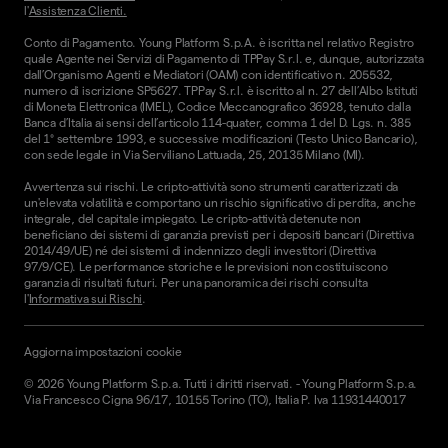
l'
Assistenza Clienti.
Conto di Pagamento. Young Platform S.p.A. è iscritta nel relativo Registro
quale Agente nei Servizi di Pagamento di TPPay S.r.l. e, dunque, autorizzata
dall’Organismo Agenti e Mediatori (OAM) con identificativo n. 205532,
numero di iscrizione SP5627. TPPay S.r.l. è iscritto al n. 27 dell’Albo Istituti
di Moneta Elettronica (IMEL), Codice Meccanografico 36928, tenuto dalla
Banca d’Italia ai sensi dell’articolo 114-quater, comma 1 del D. Lgs. n. 385
del 1° settembre 1993, e successive modificazioni (Testo Unico Bancario),
con sede legale in Via Serviliano Lattuada, 25, 20135 Milano (MI).
Avvertenza sui rischi. Le cripto-attività sono strumenti caratterizzati da
un'elevata volatilità e comportano un rischio significativo di perdita, anche
integrale, del capitale impiegato. Le cripto-attività detenute non
beneficiano dei sistemi di garanzia previsti per i depositi bancari (Direttiva
2014/49/UE) né dei sistemi di indennizzo degli investitori (Direttiva
97/9/CE). Le performance storiche e le previsioni non costituiscono
garanzia di risultati futuri. Per una panoramica dei rischi consulta
l'
Informativa sui Rischi
.
Aggiorna impostazioni cookie
©
2026
Young Platform S.p.a. Tutti i diritti riservati.
-
Young Platform S.p.a.
Via Francesco Cigna 96/17, 10155 Torino (TO), Italia P. Iva 11931440017