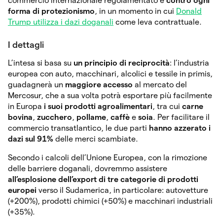
commercio internazionale regolamentato e
contro ogni
forma di protezionismo
, in un momento in cui
Donald
Trump utilizza i dazi doganali
come leva contrattuale.
I dettagli
L’intesa si basa su
un principio di reciprocità
: l’industria
europea con auto, macchinari, alcolici e tessile in primis,
guadagnerà un
maggiore accesso
al mercato del
Mercosur, che a sua volta potrà esportare più facilmente
in Europa
i suoi prodotti agroalimentari
, tra cui
carne
bovina
,
zucchero
,
pollame
,
caffè
e
soia
. Per facilitare il
commercio transatlantico, le due parti
hanno
azzerato i
dazi sul 91%
delle merci scambiate.
Secondo i calcoli dell’Unione Europea, con la rimozione
delle barriere doganali, dovremmo assistere
all’esplosione dell’export di tre categorie di prodotti
europei
verso il Sudamerica, in particolare: autovetture
(+200%), prodotti chimici (+50%) e macchinari industriali
(+35%).