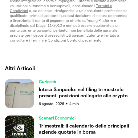
anche integrale del capitale impiegato. L’utente è invitato a compiere
valutazioni autonome e consapevoli, consultando i
Termini e
Condizioni
e, se del caso, rivolgendosi a un consulente professionale
qualificato, prima di adottare qualsiasi decisione di natura economica
o finanziaria. Il conto di pagamento offerto da Young Platform è
disciplinato dal D.Lgs. 11/2010 e non può essere equiparato a un
conto corrente bancario; pertanto, non beneficia delle garanzie
previste per i depositi presso istituti bancari. L’utente è invitato a
consultare i
Termini e Condizioni Conto di pagamento
.
Altri Articoli
Curiosità
Intesa Sanpaolo: nel filing trimestrale
presenti posizioni collegate alle crypto
5 agosto, 2026
4
min
●
Scenari Economici
Trimestrali: il calendario delle principali
aziende quotate in borsa