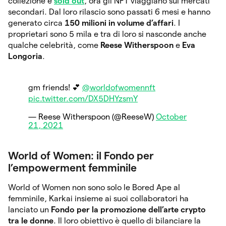
collezione è
sold out
, ora gli NFT viaggiano sui mercati
secondari. Dal loro rilascio sono passati 6 mesi e hanno
generato circa
150 milioni in volume d’affari
. I
proprietari sono 5 mila e tra di loro si nasconde anche
qualche celebrità, come
Reese Witherspoon
e
Eva
Longoria
.
gm friends! 💕
@worldofwomennft
pic.twitter.com/DX5DHYzsmY
— Reese Witherspoon (@ReeseW)
October
21, 2021
World of Women: il Fondo per
l’empowerment femminile
World of Women non sono solo le Bored Ape al
femminile, Karkai insieme ai suoi collaboratori ha
lanciato un
Fondo per la promozione dell’arte crypto
tra le donne
. Il loro obiettivo è quello di bilanciare la