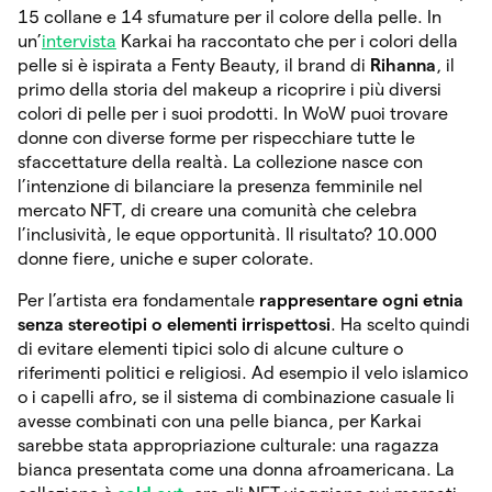
15 collane e 14 sfumature per il colore della pelle. In
un’
intervista
Karkai ha raccontato che per i colori della
pelle si è ispirata a Fenty Beauty, il brand di
Rihanna
, il
primo della storia del makeup a ricoprire i più diversi
colori di pelle per i suoi prodotti. In WoW puoi trovare
donne con diverse forme per rispecchiare tutte le
sfaccettature della realtà. La collezione nasce con
l’intenzione di bilanciare la presenza femminile nel
mercato NFT, di creare una comunità che celebra
l’inclusività, le eque opportunità. Il risultato? 10.000
donne fiere, uniche e super colorate.
Per l’artista era fondamentale
rappresentare ogni etnia
senza stereotipi o elementi irrispettosi
. Ha scelto quindi
di evitare elementi tipici solo di alcune culture o
riferimenti politici e religiosi. Ad esempio il velo islamico
o i capelli afro, se il sistema di combinazione casuale li
avesse combinati con una pelle bianca, per Karkai
sarebbe stata appropriazione culturale: una ragazza
bianca presentata come una donna afroamericana. La