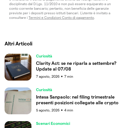
disciplinato dal D.Lgs. 11/2010 e non può essere equiparato a un
conto corrente bancario; pertanto, non beneficia delle garanzie
previste per i depositi presso istituti bancari. L’utente è invitato a
consultare i
Termini e Condizioni Conto di pagamento
.
Altri Articoli
Curiosità
Clarity Act: se ne riparla a settembre?
Update al 07/08
7 agosto, 2026
7
min
●
Curiosità
Intesa Sanpaolo: nel filing trimestrale
presenti posizioni collegate alle crypto
5 agosto, 2026
4
min
●
Scenari Economici