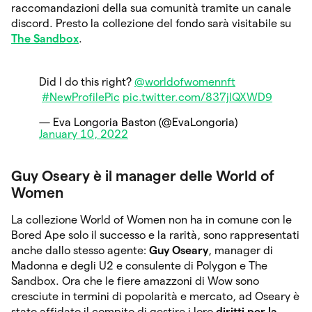
raccomandazioni della sua comunità tramite un canale
discord. Presto la collezione del fondo sarà visitabile su
The Sandbox
.
Did I do this right?
@worldofwomennft
#NewProfilePic
pic.twitter.com/837jlQXWD9
— Eva Longoria Baston (@EvaLongoria)
January 10, 2022
Guy Oseary è il manager delle World of
Women
La collezione World of Women non ha in comune con le
Bored Ape solo il successo e la rarità, sono rappresentati
anche dallo stesso agente:
Guy Oseary
, manager di
Madonna e degli U2 e consulente di Polygon e The
Sandbox. Ora che le fiere amazzoni di Wow sono
cresciute in termini di popolarità e mercato, ad Oseary è
stato affidato il compito di gestire i loro
diritti per la