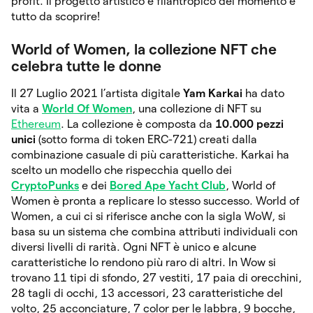
profit. Il progetto artistico e filantropico del momento è
tutto da scoprire!
World of Women, la collezione NFT che
celebra tutte le donne
Il 27 Luglio 2021 l’artista digitale
Yam Karkai
ha dato
vita a
World Of Women
, una collezione di NFT su
Ethereum
. La collezione è composta da
10.000 pezzi
unici
(sotto forma di token ERC-721) creati dalla
combinazione casuale di più caratteristiche. Karkai ha
scelto un modello che rispecchia quello dei
CryptoPunks
e dei
Bored Ape Yacht Club
, World of
Women è pronta a replicare lo stesso successo. World of
Women, a cui ci si riferisce anche con la sigla WoW, si
basa su un sistema che combina attributi individuali con
diversi livelli di rarità. Ogni NFT è unico e alcune
caratteristiche lo rendono più raro di altri. In Wow si
trovano 11 tipi di sfondo, 27 vestiti, 17 paia di orecchini,
28 tagli di occhi, 13 accessori, 23 caratteristiche del
volto, 25 acconciature, 7 color per le labbra, 9 bocche,