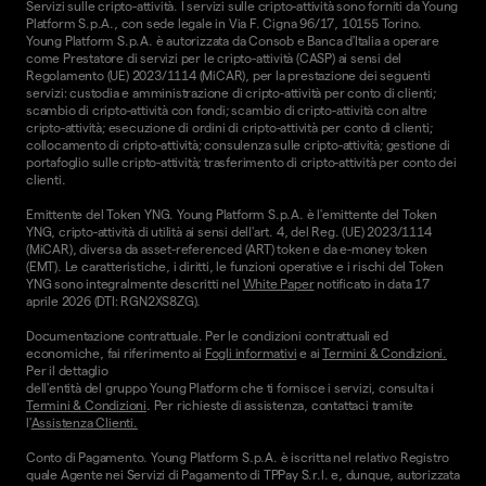
Servizi sulle cripto-attività. I servizi sulle cripto-attività sono forniti da Young
Platform S.p.A., con sede legale in Via F. Cigna 96/17, 10155 Torino.
Young Platform S.p.A. è autorizzata da Consob e Banca d'Italia a operare
come Prestatore di servizi per le cripto-attività (CASP) ai sensi del
Regolamento (UE) 2023/1114 (MiCAR), per la prestazione dei seguenti
servizi: custodia e amministrazione di cripto-attività per conto di clienti;
scambio di cripto-attività con fondi; scambio di cripto-attività con altre
cripto-attività; esecuzione di ordini di cripto-attività per conto di clienti;
collocamento di cripto-attività; consulenza sulle cripto-attività; gestione di
portafoglio sulle cripto-attività; trasferimento di cripto-attività per conto dei
clienti.
Emittente del Token YNG. Young Platform S.p.A. è l'emittente del Token
YNG, cripto-attività di utilità ai sensi dell'art. 4, del Reg. (UE) 2023/1114
(MiCAR), diversa da asset-referenced (ART) token e da e-money token
(EMT). Le caratteristiche, i diritti, le funzioni operative e i rischi del Token
YNG sono integralmente descritti nel
White Paper
notificato in data 17
aprile 2026 (DTI: RGN2XS8ZG).
Documentazione contrattuale. Per le condizioni contrattuali ed
economiche, fai riferimento ai
Fogli informativi
e ai
Termini & Condizioni.
Per il dettaglio
dell'entità del gruppo Young Platform che ti fornisce i servizi, consulta i
Termini & Condizioni
. Per richieste di assistenza, contattaci tramite
l'
Assistenza Clienti.
Conto di Pagamento. Young Platform S.p.A. è iscritta nel relativo Registro
quale Agente nei Servizi di Pagamento di TPPay S.r.l. e, dunque, autorizzata