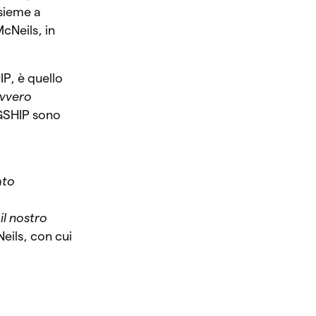
nsieme a
cNeils, in
P, è quello
avvero
GSHIP sono
ato
il nostro
eils, con cui