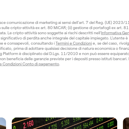
isce comunicazione di marketing ai sensi dell'art. 7 del Reg. (UE) 2023/
sulle cripto-attività ex art. 80 MiCAR; (ii) gestione di portafogli ex art. 81
 Le cripto-attività sono soggette ai rischi descritti nell'
Informativa Gen
significativo di perdita anche integrale del capitale impiegato. L’utente è 
e e consapevoli, consultando i
Termini e Condizioni
e, se del caso, rivol
ficato, prima di adottare qualsiasi decisione di natura economica o finanzi
 Platform è disciplinato dal D.Lgs. 11/2010 e non può essere equiparat
n beneficia delle garanzie previste per i depositi presso istituti bancari.
 e Condizioni Conto di pagamento
.