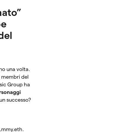
mato”
pe
del
no una volta.
 i membri del
usic Group ha
ersonaggi
un successo?
j1mmy.eth.