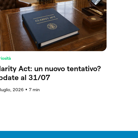
iosità
larity Act: un nuovo tentativo?
pdate al 31/07
luglio, 2026
7
min
●