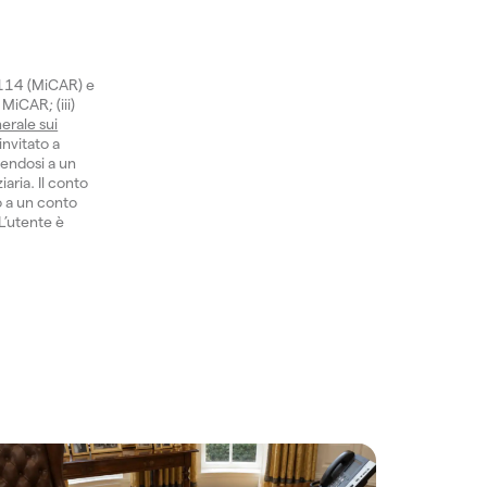
1114 (MiCAR) e
 MiCAR; (iii)
erale sui
invitato a
gendosi a un
aria. Il conto
o a un conto
 L’utente è