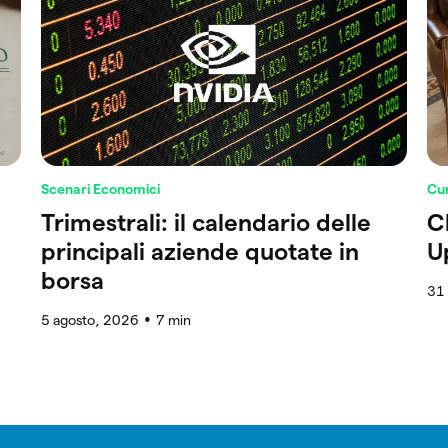
Scenari Economici
Cur
Trimestrali: il calendario delle
C
principali aziende quotate in
U
borsa
31 
5 agosto, 2026
7
min
●