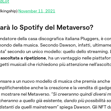
3dLot
lkingship)
November 11, 2021
arà lo Spotify del Metaverso?
datore della casa discografica italiana Pluggers, è co
mondo della musica. Secondo Dawson, infatti, ultimame
ata” secondo un unico modello: quello dello streaming.
 ascoltata a ripetizione
, ha un vantaggio nelle piattafo
etti musicali che richiedono più attenzione nell’ascolt
pensare a un nuovo modello di musica che premia anche gl
plificherebbe anche la creazione e la vendita di gadge
da mostrare nel Metaverso. “
Si creeranno quindi diversi m
cheranno a quello già esistente, dando più possibilità s
distanti da quelli mainstream”
spiega Dawson. Gli NFT d