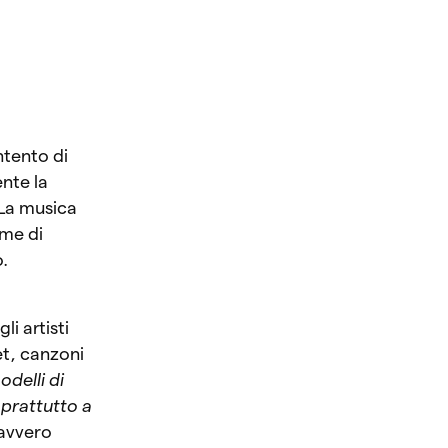
ntento di
nte la
 La musica
rme di
o.
i artisti
t, canzoni
odelli di
oprattutto a
avvero