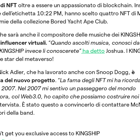
 di NFT
oltre a essere un appassionato di blockchain. I
 dell’etichetta 10:22 PM, hanno scelto quattro NFT di M
mie della collezione Bored Yacht Ape Club.
 che sarà anche il compositore delle musiche dei KINGSHI
influencer virtuali.
“
Quando ascolti musica, conosci d
I KINGSHIP invece li conoscerete”
ha d
etto
Joshua. I KIN
le star del metaverso!
 Nick Adler, che ha lavorato anche con Snoop Dogg,
è
a del nuovo progetto
. “
La fama degli NFT mi ha ricord
nel 2007. Nel 2007 mi sentivo un passeggero del mondo
 ora, col Web3.0, ho capito che possiamo costruire noi 
ntervista. È stato questo a convincerlo di contattare McN
ri della band.
n’t get you exclusive access to KINGSHIP