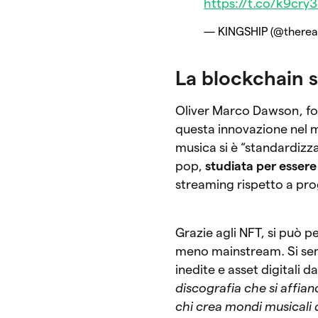
https://t.co/k9cry
— KINGSHIP (@therea
La blockchain s
Oliver Marco Dawson, fon
questa innovazione nel 
musica si è “standardizz
pop,
studiata per essere
streaming rispetto a prog
Grazie agli NFT, si può 
meno mainstream. Si sem
inedite e asset digitali 
discografia che si affian
chi crea mondi musicali 