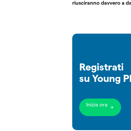
riusciranno davvero a d
Registrati
su Young P
Inizia ora