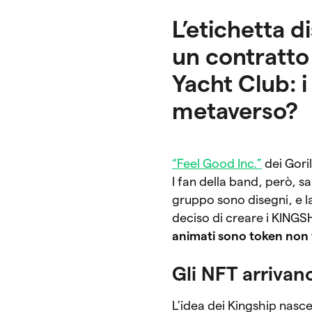
L’etichetta 
un contratto
Yacht Club: i
metaverso?
“Feel Good Inc.”
dei Gori
I fan della band, però, s
gruppo sono disegni, e la
deciso di creare i KINGSH
animati sono token non f
Gli NFT arrivan
L’idea dei Kingship nasc