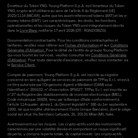
Émetteur du Token YNG. Young Platform S.p.A. est l'émetteur du Token
YNG, crypto-actif utilitaire au sens de l'article 4 du Règlement (UE)
2023/1114 (MiCAR), autre que les asset-referenced tokens (ART) et les e-
money tokens (EMT). Les caractéristiques, les droits, les fonctions
opérationnelles et les risques du Token YNG sont intégralement décrits
dans le
Livre Blanc
notifié le 17 avril 2026 (DTI : RGN2XS8ZG).
Documentation contractuelle. Pour les conditions contractuelles et
tarifaires, veuillez vous référer aux
Fiches d'information
et aux
Conditions
Générales d'Utilisation.
Pour le détail de l'entité du groupe Young Platform
qui vous fournit les services, veuillez consulter les
Conditions Générales
d'Utilisation
. Pour toute demande d'assistance, veuillez nous contacter via
le
Service Client.
Compte de paiement. Young Platform S.p.A. est inscrite au registre
concerné en tant qu'Agent de services de paiement de TPPay S.r.l. et est à
ce titre autorisée par l'Organismo Agenti e Mediatori (OAM) sous
l'identifiant n° 205532, n° d'inscription SP5627. TPPay S.r.l. est inscrite au
n° 27 du Registre des établissements de monnaie électronique (IMEL),
Code mécanique 36928, tenu par la Banque d'Italie conformément à
l'article 114-quater, alinéa 1, du Décret législatif n° 385 du 1er septembre
1993, tel que modifié ultérieurement (Texte Unique Bancaire), dont le siège
social est situé Via Serviliano Lattuada, 25, 20135 Milan (MI), Italie.
Avertissement sur les risques. Les crypto-actifs sont des instruments
caractérisés par une volatilité élevée et comportent un risque significatif
de perte, y compris la perte totale, du capital investi. Les crypto-actifs