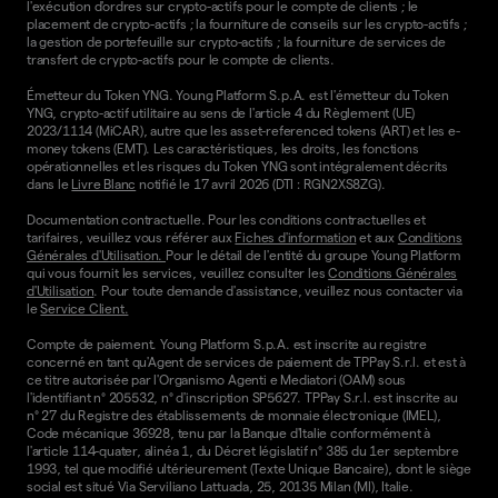
l'exécution d'ordres sur crypto-actifs pour le compte de clients ; le
placement de crypto-actifs ; la fourniture de conseils sur les crypto-actifs ;
la gestion de portefeuille sur crypto-actifs ; la fourniture de services de
transfert de crypto-actifs pour le compte de clients.
Émetteur du Token YNG. Young Platform S.p.A. est l'émetteur du Token
YNG, crypto-actif utilitaire au sens de l'article 4 du Règlement (UE)
2023/1114 (MiCAR), autre que les asset-referenced tokens (ART) et les e-
money tokens (EMT). Les caractéristiques, les droits, les fonctions
opérationnelles et les risques du Token YNG sont intégralement décrits
dans le
Livre Blanc
notifié le 17 avril 2026 (DTI : RGN2XS8ZG).
Documentation contractuelle. Pour les conditions contractuelles et
tarifaires, veuillez vous référer aux
Fiches d'information
et aux
Conditions
Générales d'Utilisation.
Pour le détail de l'entité du groupe Young Platform
qui vous fournit les services, veuillez consulter les
Conditions Générales
d'Utilisation
. Pour toute demande d'assistance, veuillez nous contacter via
le
Service Client.
Compte de paiement. Young Platform S.p.A. est inscrite au registre
concerné en tant qu'Agent de services de paiement de TPPay S.r.l. et est à
ce titre autorisée par l'Organismo Agenti e Mediatori (OAM) sous
l'identifiant n° 205532, n° d'inscription SP5627. TPPay S.r.l. est inscrite au
n° 27 du Registre des établissements de monnaie électronique (IMEL),
Code mécanique 36928, tenu par la Banque d'Italie conformément à
l'article 114-quater, alinéa 1, du Décret législatif n° 385 du 1er septembre
1993, tel que modifié ultérieurement (Texte Unique Bancaire), dont le siège
social est situé Via Serviliano Lattuada, 25, 20135 Milan (MI), Italie.